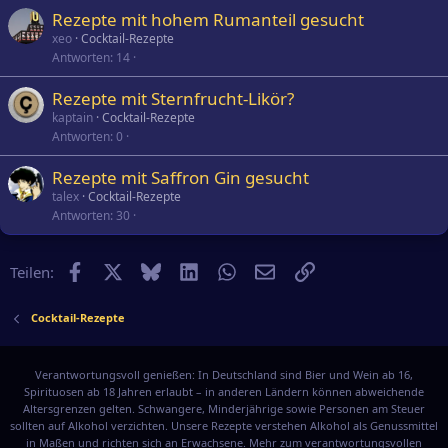
Rezepte mit hohem Rumanteil gesucht
xeo
Cocktail-Rezepte
Antworten
14
Rezepte mit Sternfrucht-Likör?
kaptain
Cocktail-Rezepte
Antworten
0
Rezepte mit Saffron Gin gesucht
talex
Cocktail-Rezepte
Antworten
30
Facebook
X
Bluesky
LinkedIn
WhatsApp
E-Mail
Link
Teilen:
Cocktail-Rezepte
Verantwortungsvoll genießen: In Deutschland sind Bier und Wein ab 16,
Spirituosen ab 18 Jahren erlaubt – in anderen Ländern können abweichende
Altersgrenzen gelten. Schwangere, Minderjährige sowie Personen am Steuer
sollten auf Alkohol verzichten. Unsere Rezepte verstehen Alkohol als Genussmittel
in Maßen und richten sich an Erwachsene. Mehr zum verantwortungsvollen