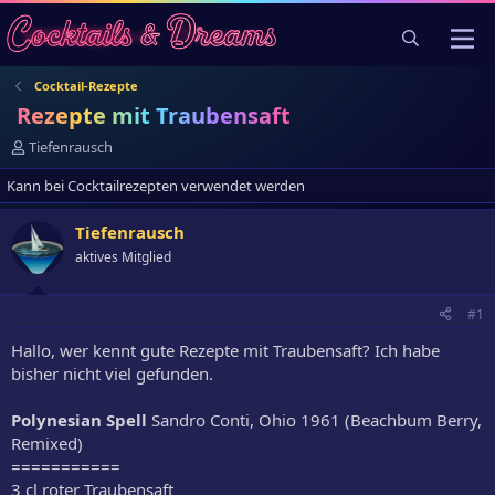
Cocktail-Rezepte
Rezepte mit Traubensaft
E
Tiefenrausch
r
Kann bei Cocktailrezepten verwendet werden
s
t
e
Tiefenrausch
l
aktives Mitglied
l
e
r
#1
Hallo, wer kennt gute Rezepte mit Traubensaft? Ich habe
bisher nicht viel gefunden.
Polynesian Spell
Sandro Conti, Ohio 1961 (Beachbum Berry,
Remixed)
===========
3 cl roter Traubensaft