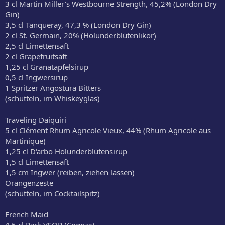
3 cl Martin Miller’s Westbourne Strength, 45,2% (London Dry
Gin)
3,5 cl Tanqueray, 47,3 % (London Dry Gin)
2 cl St. Germain, 20% (Holunderblütenlikör)
2,5 cl Limettensaft
2 cl Grapefruitsaft
1,25 cl Granatapfelsirup
0,5 cl Ingwersirup
1 Spritzer Angostura Bitters
(schütteln, im Whiskeyglas)
Traveling Daiquiri
5 cl Clément Rhum Agricole Vieux, 44% (Rhum Agricole aus
Martinique)
1,25 cl D‘arbo Holunderblütensirup
1,5 cl Limettensaft
1,5 cm Ingwer (reiben, ziehen lassen)
Orangenzeste
(schütteln, im Cocktailspitz)
French Maid
4,5 cl Park VSOP (Cognac)