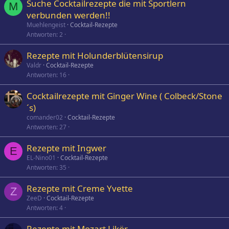
Suche Cocktailrezepte die mit Sportlern
M
verbunden werden!!
Muehlengeist
Cocktail-Rezepte
Antworten
2
Rezepte mit Holunderblütensirup
Valdr
Cocktail-Rezepte
Antworten
16
Cocktailrezepte mit Ginger Wine ( Colbeck/Stone
´s)
comander02
Cocktail-Rezepte
Antworten
27
Rezepte mit Ingwer
E
EL-Nino01
Cocktail-Rezepte
Antworten
35
Rezepte mit Creme Yvette
Z
ZeeD
Cocktail-Rezepte
Antworten
4
Rezepte mit Mozart Likör