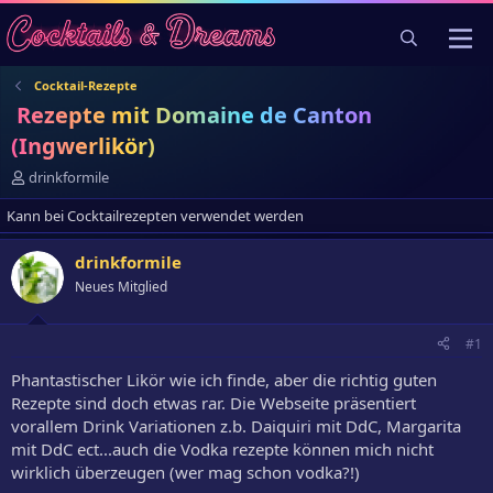
Cocktail-Rezepte
Rezepte mit Domaine de Canton
(Ingwerlikör)
E
drinkformile
r
Kann bei Cocktailrezepten verwendet werden
s
t
e
drinkformile
l
Neues Mitglied
l
e
r
#1
Phantastischer Likör wie ich finde, aber die richtig guten
Rezepte sind doch etwas rar. Die Webseite präsentiert
vorallem Drink Variationen z.b. Daiquiri mit DdC, Margarita
mit DdC ect...auch die Vodka rezepte können mich nicht
wirklich überzeugen (wer mag schon vodka?!)