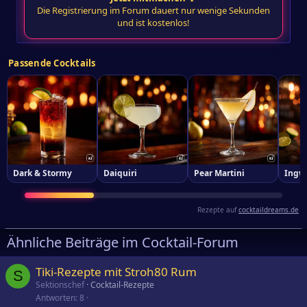
Die Registrierung im Forum dauert nur wenige Sekunden
und ist kostenlos!
Passende Cocktails
Dark & Stormy
Daiquiri
Pear Martini
Ingw
Rezepte auf
cocktaildreams.de
Ähnliche Beiträge im Cocktail-Forum
Tiki-Rezepte mit Stroh80 Rum
S
Sektionschef
Cocktail-Rezepte
Antworten
8