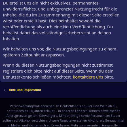
Du erteilst uns ein nicht exklusives, permanentes,
unwiderrufliches, und unbegrenztes Nutzungsrecht für die
Inhalte, die du im Zusammenhang mit dieser Seite erstellen
wirst oder erstellt hast. Dies beinhaltet sowohl die
Veröffentlichung als auch eine Neu-Veröffentlichung. Du
behältst dabei das vollständige Urheberrecht an deinen
Inhalten.
Wir behalten uns vor, die Nutzungsbedingungen zu einem
späteren Zeitpunkt anzupassen.
Wenn du diesen Nutzungsbedingungen nicht zustimmst,
registriere dich bitte nicht auf dieser Seite. Wenn du dein
Benutzerkonto schließen möchtest,
kontaktiere uns
bitte.
Hilfe und Impressum
Verantwortungsvoll genießen: In Deutschland sind Bier und Wein ab 16,
Spirituosen ab 18 Jahren erlaubt – in anderen Ländern können abweichende
Altersgrenzen gelten. Schwangere, Minderjährige sowie Personen am Steuer
sollten auf Alkohol verzichten. Unsere Rezepte verstehen Alkohol als Genussmittel
in Maßen und richten sich an Erwachsene. Mehr zum verantwortungsvollen