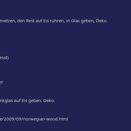
t)
st)
netzen, den Rest auf Eis rühren, in Glas geben, Deko.
. Den Rest auf Eis shaken, in Glas geben, Deko.
esst)
er
inkglas auf Eis geben, Deko.
t.de/2009/09/norwegian-wood.html