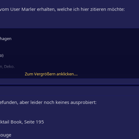
vom User Marler erhalten, welche ich hier zitieren möchte:
nhagen
o)
en, Deko.
Zum Vergrößern anklicken....
efunden, aber leider noch keines ausprobiert:
las, Deko.
tail Book, Seite 195
Rouge