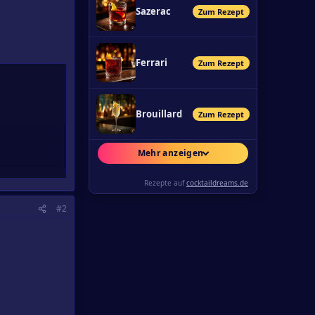
Sazerac
Zum Rezept
Ferrari
Zum Rezept
Brouillard
Zum Rezept
Mehr anzeigen
Rezepte auf
cocktaildreams.de
#2