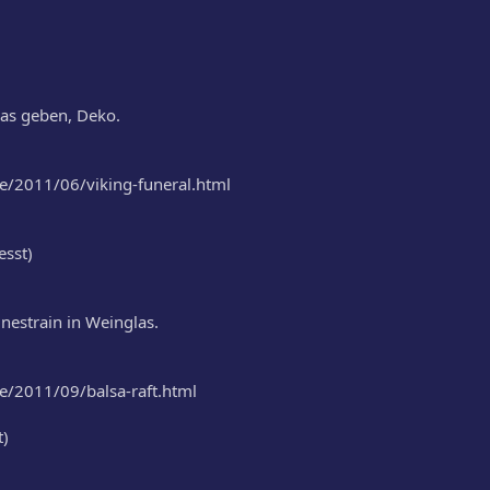
las geben, Deko.
.de/2011/06/viking-funeral.html
esst)
inestrain in Weinglas.
de/2011/09/balsa-raft.html
t)