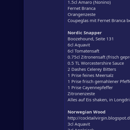
1.5cl Amaro (Nonino)
0.75cl Limettensaft (frisch gepress
Fernet Branca
0.75cl Grapefruitsaft (frisch gepres
Orangenzeste
0.75cl Falernum
Coupeglas mit Fernet Branca be
2 -3 Dashes Peachbitters (TBT)
Campari
Orangenzeste
Nordic Snapper
Cocktailglas mit Campari benetzen
Boozehound, Seite 131
6cl Aquavit
6cl Tomatensaft
0.75cl Zitronensaft (frisch gepr
0.5 TL Worcestershire Sauce
2 Dashes Celerey Bitters
1 Prise feines Meersalz
1 Prise frisch gemahlener Pfeff
1 Prise Cayennepfeffer
Zitronenzeste
Alles auf Eis shaken, in Longdr
Norwegian Wood
http://cocktailvirgin.blogspo
3cl Aquavit