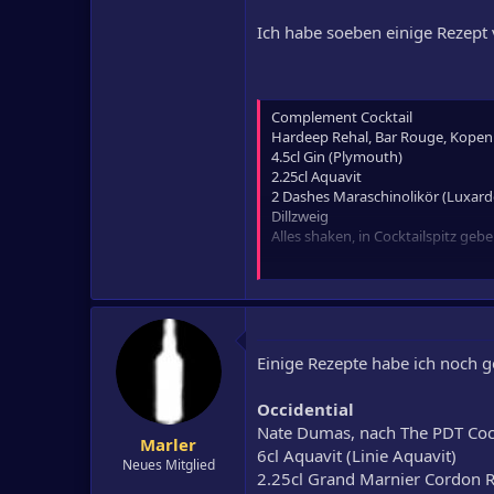
Ich habe soeben einige Rezept 
Complement Cocktail
Hardeep Rehal, Bar Rouge, Kope
4.5cl Gin (Plymouth)
2.25cl Aquavit
2 Dashes Maraschinolikör (Luxard
Dillzweig
Alles shaken, in Cocktailspitz geb
Trident Cocktail
Robert, Hess, 2007
3cl Aquavit
3cl Cynar
3cl Fino Sherry
Einige Rezepte habe ich noch g
2 Dashes Peach Bitters (TBT)
Zitronenzeste
Occidential
Auf Eis rühren, in Old Fashioned-G
Nate Dumas, nach The PDT Cock
Marler
Nickel Rose
6cl Aquavit (Linie Aquavit)
Neues Mitglied
The Art of Bar, Seite 83
2.25cl Grand Marnier Cordon 
4.5cl Aquavit