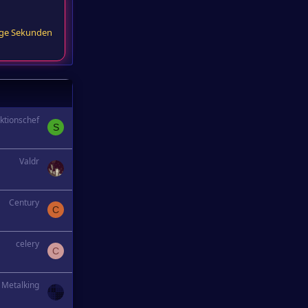
ige Sekunden
ktionschef
S
Valdr
Century
C
celery
C
Metalking