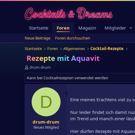
Startseite
Foren
Magazin
Mitglieder
Neue Beiträge
Foren durchsuchen
Startseite
Foren
Allgemeines
Cocktail-Rezepte
Rezepte mit Aquavit
E
drum-drum
r
Kann bei Cocktailrezepten verwendet werden
s
t
e
l
D
Eine meines Erachtens viel zu s
l
e
r
Nur leider findet sich damit nur
im Trend und manch einer läss
drum-drum
Neues Mitglied
Hier dürfen Rezepte mit Aquav