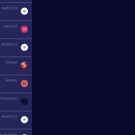
dadid123
wizzard
W
dadid123
Mixael
herb66
H
Freshman
dadid123
drum-drum