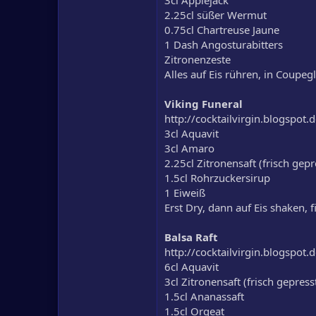
3cl Applejack
2.25cl süßer Wermut
0.75cl Chartreuse Jaune
1 Dash Angosturabitters
Zitronenzeste
Alles auf Eis rühren, in Coupeg
Viking Funeral
http://cocktailvirgin.blogspot
3cl Aquavit
3cl Amaro
2.25cl Zitronensaft (frisch gepr
1.5cl Rohrzuckersirup
1 Eiweiß
Erst Dry, dann auf Eis shaken, f
Balsa Raft
http://cocktailvirgin.blogspot.
6cl Aquavit
3cl Zitronensaft (frisch gepress
1.5cl Ananassaft
1.5cl Orgeat