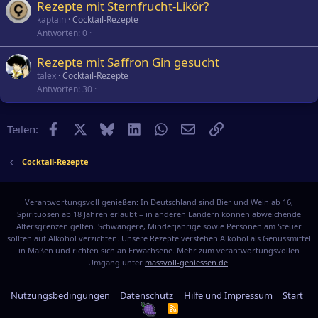
Rezepte mit Sternfrucht-Likör?
kaptain
Cocktail-Rezepte
Antworten
0
Rezepte mit Saffron Gin gesucht
talex
Cocktail-Rezepte
Antworten
30
Facebook
X
Bluesky
LinkedIn
WhatsApp
E-Mail
Link
Teilen:
Cocktail-Rezepte
Verantwortungsvoll genießen: In Deutschland sind Bier und Wein ab 16,
Spirituosen ab 18 Jahren erlaubt – in anderen Ländern können abweichende
Altersgrenzen gelten. Schwangere, Minderjährige sowie Personen am Steuer
sollten auf Alkohol verzichten. Unsere Rezepte verstehen Alkohol als Genussmittel
in Maßen und richten sich an Erwachsene. Mehr zum verantwortungsvollen
Umgang unter
massvoll-geniessen.de
.
Nutzungsbedingungen
Datenschutz
Hilfe und Impressum
Start
R
S