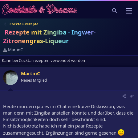
Cocktail-Rezepte
Rezepte mit Zingiba - Ingwer-
Zitronengras-Liqueur
E
MartinC
r
Kann bei Cocktailrezepten verwendet werden
s
t
e
MartinC
l
Neues Mitglied
l
e
r
#1
Heute morgen gab es im Chat eine kurze Diskussion, was
man denn mit Zingiba anstellen könnte und darüber, dass die
Einsatzmöglichkeiten doch sehr beschränkt sind.
Nichtsdestotrotz habe ich mal ein paar Rezepte
zusammengesucht. Ergänzungen sind gerne gesehen