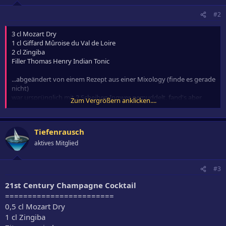
#2
3 cl Mozart Dry
1 cl Giffard Mûroise du Val de Loire
2 cl Zingiba
Filler Thomas Henry Indian Tonic
...abgeändert von einem Rezept aus einer Mixology (finde es gerade
nicht)
war ursprünglich mit 2 Scheiben Ingwer gemuddelt, fand's aber
Zum Vergrößern anklicken....
auch so relativ spannend.
Tiefenrausch
aktives Mitglied
#3
21st Century Champagne Cocktail
========================
0,5 cl Mozart Dry
1 cl Zingiba