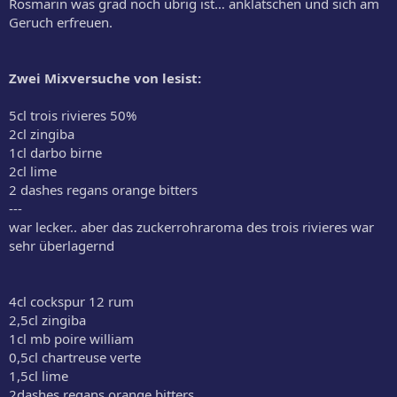
Rosmarin was grad noch übrig ist… anklatschen und sich am
Geruch erfreuen.
Zwei Mixversuche von lesist:
5cl trois rivieres 50%
2cl zingiba
1cl darbo birne
2cl lime
2 dashes regans orange bitters
---
war lecker.. aber das zuckerrohraroma des trois rivieres war
sehr überlagernd
4cl cockspur 12 rum
2,5cl zingiba
1cl mb poire william
0,5cl chartreuse verte
1,5cl lime
2dashes regans orange bitters