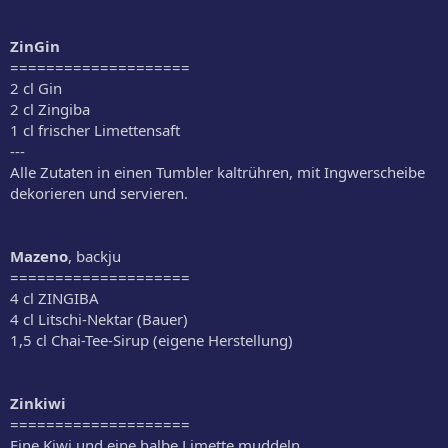
ZinGin
====================
2 cl Gin
2 cl Zingiba
1 cl frischer Limettensaft
---
Alle Zutaten in einen Tumbler kaltrühren, mit Ingwerscheibe
dekorieren und servieren.
Mazeno
, backju
====================
4 cl ZINGIBA
4 cl Litschi-Nektar (Bauer)
1,5 cl Chai-Tee-Sirup (eigene Herstellung)
Zinkiwi
====================
Eine Kiwi und eine halbe Limette muddeln