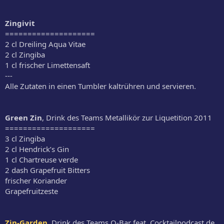
Zingivit
====================
2 cl Dreiling Aqua Vitae
2 cl Zingiba
1 cl frischer Limettensaft
---
Alle Zutaten in einen Tumbler kaltrühren und servieren.
Green Zin
, Drink des Teams Metallikör zur Liquetition 2011
====================
3 cl Zingiba
2 cl Hendrick’s Gin
1 cl Chartreuse verde
2 dash Grapefruit Bitters
frischer Koriander
Grapefruitzeste
Zin-Garden
, Drink des Teams O-Bar feat. Cocktailpodcast.de