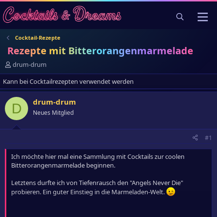
Cocktail-Rezepte
Rezepte mit Bitterorangenmarmelade
E
drum-drum
r
Kann bei Cocktailrezepten verwendet werden
s
t
e
drum-drum
D
l
Neues Mitglied
l
e
r
#1
Ich möchte hier mal eine Sammlung mit Cocktails zur coolen
Bitterorangenmarmelade beginnen.
Letztens durfte ich von Tiefenrausch den "Angels Never Die"
probieren. Ein guter Einstieg in die Marmeladen-Welt.