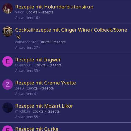
Rezepte mit Holunderblütensirup
Valdr
Cocktail-Rezepte
Antworten
16
Cocktailrezepte mit Ginger Wine ( Colbeck/Stone
´s)
comander02
Cocktail-Rezepte
Antworten
27
Rezepte mit Ingwer
E
EL-Nino01
Cocktail-Rezepte
Antworten
35
Rezepte mit Creme Yvette
Z
ZeeD
Cocktail-Rezepte
Antworten
4
Rezepte mit Mozart Likör
milchkuh
Cocktail-Rezepte
Antworten
55
Rezepte mit Gurke
E