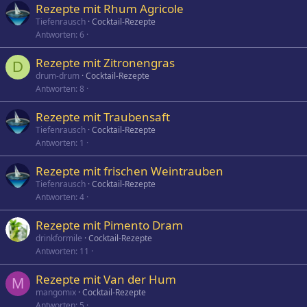
Rezepte mit Rhum Agricole
Tiefenrausch
Cocktail-Rezepte
Antworten
6
Rezepte mit Zitronengras
D
drum-drum
Cocktail-Rezepte
Antworten
8
Rezepte mit Traubensaft
Tiefenrausch
Cocktail-Rezepte
Antworten
1
Rezepte mit frischen Weintrauben
Tiefenrausch
Cocktail-Rezepte
Antworten
4
Rezepte mit Pimento Dram
drinkformile
Cocktail-Rezepte
Antworten
11
Rezepte mit Van der Hum
M
mangomix
Cocktail-Rezepte
Antworten
5