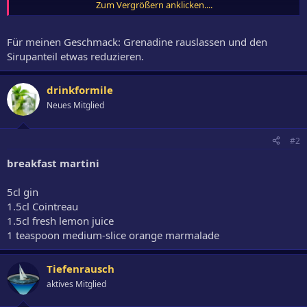
Zum Vergrößern anklicken....
...
Angels Never Die
================
Für meinen Geschmack: Grenadine rauslassen und den
in Caipiglas
Sirupanteil etwas reduzieren.
6 cl Tequila (Sauza Hornitos)
2,5 cl Holunderblütensirup (d'arbo)
2,5 cl Limettensaft
drinkformile
2 BL Bitterorangenmarmelade (Koo)
Neues Mitglied
- Marmelade mit Barlöffel auflösen -
mit Eis auffüllen
- gut verrühren -
#2
ein paar Tropfen Grenadine darübergeben (nur für die Optik)
...
breakfast martini
5cl gin
1.5cl Cointreau
1.5cl fresh lemon juice
1 teaspoon medium-slice orange marmalade
Tiefenrausch
aktives Mitglied