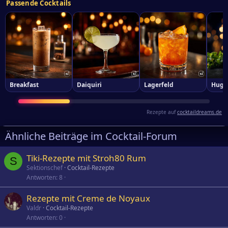
Passende Cocktails
Breakfast
Daiquiri
Lagerfeld
Hugo
Rezepte auf
cocktaildreams.de
Ähnliche Beiträge im Cocktail-Forum
Tiki-Rezepte mit Stroh80 Rum
S
Sektionschef
Cocktail-Rezepte
Antworten
8
Rezepte mit Creme de Noyaux
Valdr
Cocktail-Rezepte
Antworten
0