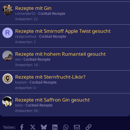
Rezepte mit Gin
comander02
Cocktail-Rezepte
Antworten
22
Rezepte mit Smirnoff Apple Twist gesucht
R
realproximus
Cocktail-Rezepte
Antworten
2
Rezepte mit hohem Rumanteil gesucht
xeo
Cocktail-Rezepte
Antworten
14
Rezepte mit Sternfrucht-Likör?
kaptain
Cocktail-Rezepte
Antworten
0
Rezepte mit Saffron Gin gesucht
talex
Cocktail-Rezepte
Antworten
30
Facebook
X
Bluesky
LinkedIn
WhatsApp
E-Mail
Link
Teilen: