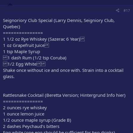
#17
Seignoriory Club Special (Larry Dennis, Seigniory Club,
Quebec)
===============
1 1/2 oz Rye Whiskey (Sazerac 6 Year)
1 oz Grapefruit Juice
1 tsp Maple Syrup
1 dash Rum (1/2 tsp Coruba)
1/2 Egg White
Shake once without ice and once with. Strain into a cocktail
glass.
Rattlesnake Cocktail (Beretta Version; Hintergrund Info hier)
===============
2 ounces rye whiskey
1 ounce lemon juice
1/2 ounce maple syrup (Grade B)
2 dashes Peychaud’s bitters
Egg white (one egg should be sufficient for two drinks)