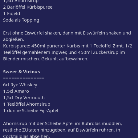
1,5cl Ahornsirup
2 Barlöffel Kürbispuree
1 Eigeld
Soda als Topping
Erst ohne Eiswürfel shaken, dann mit Eiswürfeln shaken und
abgießen.
Kürbispuree: 450ml pürierter Kürbis mit 1 Teelöffel Zimt, 1/2
Teelöffel gemahlenem Ingwer, und 450ml Zuckersirup im
Blender mischen. Gekühlt aufbewahren.
Sweet & Vicious
===============
6cl Rye Whiskey
1,5cl Amaro
1,5cl Dry Vermouth
1 Teelöffel Ahornsirup
1 dünne Scheibe Fiji-Apfel
Ahornsirup mit der Scheibe Apfel im Rührglas muddlen,
restliche ZUtaten hinzugeben, auf Eiswürfeln rühren, in
Cocktailglas abseihen.