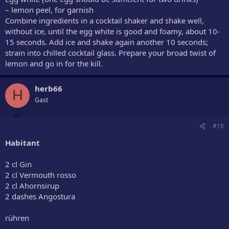
– lemon peel, for garnish
Combine ingredients in a cocktail shaker and shake well,
without ice, until the egg white is good and foamy, about 10-
15 seconds. Add ice and shake again another 10 seconds;
strain into chilled cocktail glass. Prepare your broad twist of
lemon and go in for the kill.
herb66
H
Gast
#18
Habitant
2 cl Gin
2 cl Vermouth rosso
2 cl Ahornsirup
2 dashes Angostura
rühren