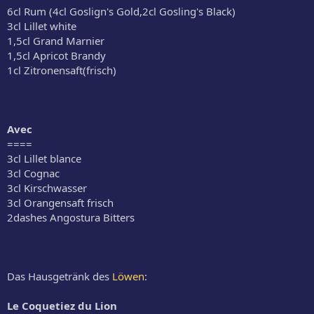
6cl Rum (4cl Goslign's Gold,2cl Gosling's Black)
3cl Lillet white
1,5cl Grand Marnier
1,5cl Apricot Brandy
1cl Zitronensaft(frisch)
Avec
====
3cl Lillet blance
3cl Cognac
3cl Kirschwasser
3cl Orangensaft frisch
2dashes Angostura Bitters
Das Hausgetränk des
Löwen
:
Le Coquetiez du Lion