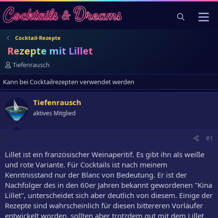
Cocktail-Rezepte
Rezepte mit Lillet
E
Tiefenrausch
r
Kann bei Cocktailrezepten verwendet werden
s
t
e
Tiefenrausch
l
aktives Mitglied
l
e
r
#1
Lillet ist ein französischer Weinaperitif. Es gibt ihn als weiße
und rote Variante. Für Cocktails ist nach meinem
Kenntnisstand nur der Blanc von Bedeutung. Er ist der
Nachfolger des in den 60er Jahren bekannt gewordenen "Kina
Lillet", unterscheidet sich aber deutlich von diesem. Einige der
Rezepte sind wahrscheinlich für diesen bittereren Vorläufer
entwickelt worden, sollten aber trotzdem gut mit dem Lillet