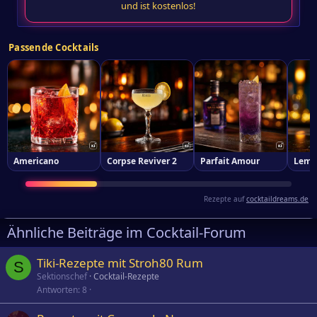
und ist kostenlos!
Passende Cocktails
Americano
Corpse Reviver 2
Parfait Amour
Lemo
Rezepte auf
cocktaildreams.de
Ähnliche Beiträge im Cocktail-Forum
Tiki-Rezepte mit Stroh80 Rum
S
Sektionschef
Cocktail-Rezepte
Antworten
8