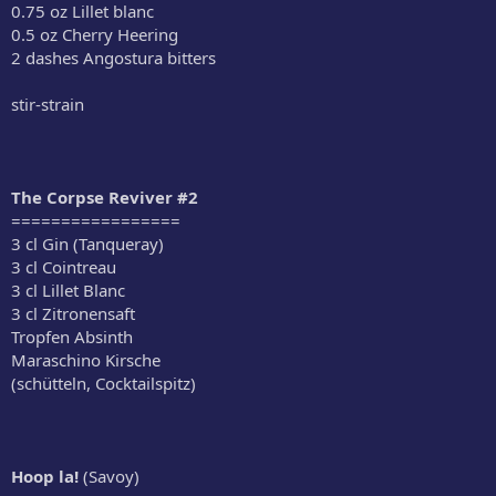
0.75 oz Lillet blanc
0.5 oz Cherry Heering
2 dashes Angostura bitters
stir-strain
The Corpse Reviver #2
=================
3 cl Gin (Tanqueray)
3 cl Cointreau
3 cl Lillet Blanc
3 cl Zitronensaft
Tropfen Absinth
Maraschino Kirsche
(schütteln, Cocktailspitz)
Hoop la!
(Savoy)