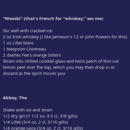
"Weeski" (that's French for "whiskey," sez me)
Stir well with cracked ice:
2 oz Irish whiskey (I like Jameson's 12 or John Powers for this)
1 oz Lillet blanc
1 teaspoon Cointreau
2 dashes Fee's orange bitters
Strain into chilled cocktail glass and twist patch of thin-cut
lemon peel over the top, which you may then drop in or
discard as the spirit moves you
Abbey, The
Shake with ice and strain
1/2 dry gin (1 1/2 oz, 4.5 cl, 3/8 gills)
1/4 Lillet (3/4 oz, 2 cl, 3/16 gills)
1/4 orange juice (3/4 oz, 2 cl, 3/16 gills)