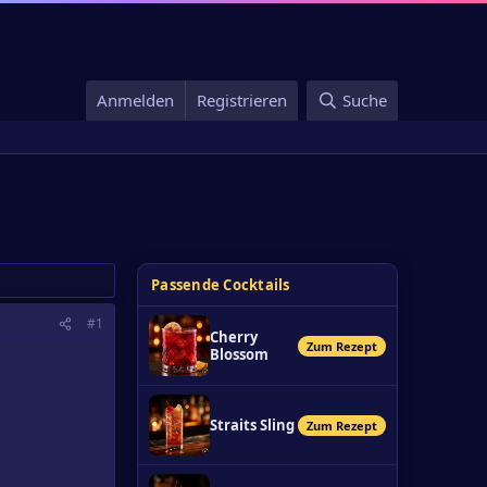
Anmelden
Registrieren
Suche
Passende Cocktails
#1
Cherry
Zum Rezept
Blossom
Straits Sling
Zum Rezept