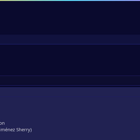
jon
Ximénez Sherry)