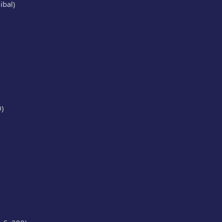
ibal)
0)