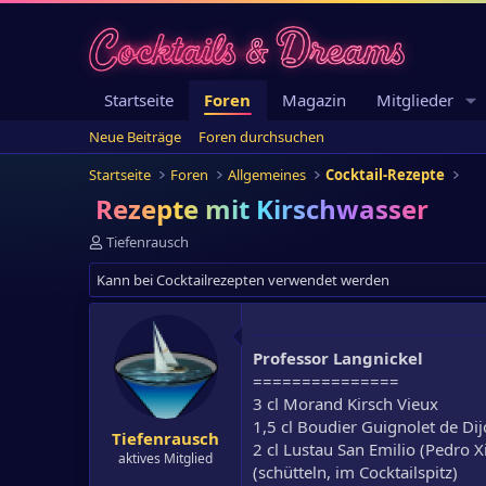
Startseite
Foren
Magazin
Mitglieder
Neue Beiträge
Foren durchsuchen
Startseite
Foren
Allgemeines
Cocktail-Rezepte
Rezepte mit Kirschwasser
E
Tiefenrausch
r
Kann bei Cocktailrezepten verwendet werden
s
t
e
l
Professor Langnickel
l
e
===============
r
3 cl Morand Kirsch Vieux
1,5 cl Boudier Guignolet de Di
Tiefenrausch
2 cl Lustau San Emilio (Pedro 
aktives Mitglied
(schütteln, im Cocktailspitz)