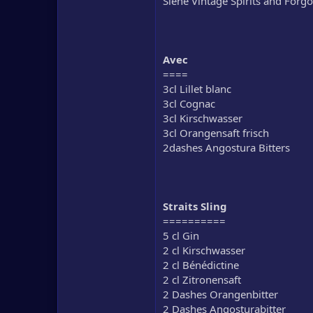
Siehe Vintage Spirits and Forgo
Avec
====
3cl Lillet blanc
3cl Cognac
3cl Kirschwasser
3cl Orangensaft frisch
2dashes Angostura Bitters
Straits Sling
==========
5 cl Gin
2 cl Kirschwasser
2 cl Bénédictine
2 cl Zitronensaft
2 Dashes Orangenbitter
2 Dashes Angosturabitter