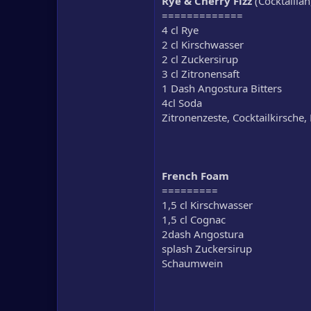
Rye & Cherry Fizz
(Cocktailian
=============
4 cl Rye
2 cl Kirschwasser
2 cl Zuckersirup
3 cl Zitronensaft
1 Dash Angostura Bitters
4cl Soda
Zitronenzeste, Cocktailkirsche
French Foam
=========
1,5 cl Kirschwasser
1,5 cl Cognac
2dash Angostura
splash Zuckersirup
Schaumwein