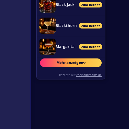
Black Jack
Zum Rezept
Blackthorn
Zum Rezept
Margarita
Zum Rezept
Mehr anzeigen
Rezepte auf
cocktaildreams.de