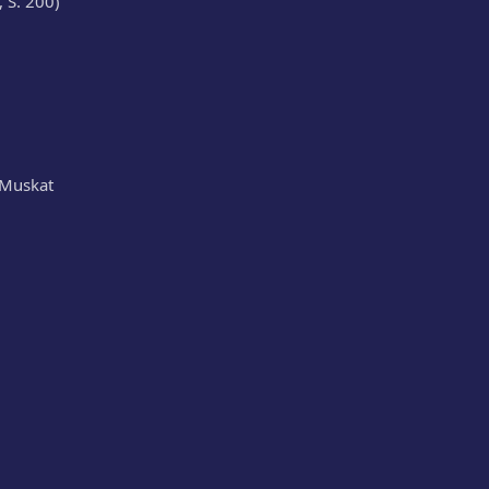
, S. 200)
, Muskat