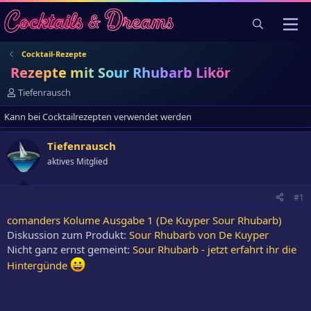
Cocktail-Rezepte
Rezepte mit Sour Rhubarb Likör
E
Tiefenrausch
r
Kann bei Cocktailrezepten verwendet werden
s
t
e
Tiefenrausch
l
aktives Mitglied
l
e
r
#1
comanders Kolume Ausgabe 1 (De Kuyper Sour Rhubarb)
Diskussion zum Produkt:
Sour Rhubarb von De Kuyper
Nicht ganz ernst gemeint:
Sour Rhubarb - jetzt erfahrt ihr die
Hintergünde