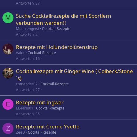
Antworten
37
Suche Cocktailrezepte die mit Sportlern
M
verbunden werden!!
Muehlengeist
Cocktail-Rezepte
Antworten
2
Rezepte mit Holunderblütensirup
Valdr
Cocktail-Rezepte
Antworten
16
Cocktailrezepte mit Ginger Wine ( Colbeck/Stone
´s)
comander02
Cocktail-Rezepte
Antworten
27
Rezepte mit Ingwer
E
EL-Nino01
Cocktail-Rezepte
Antworten
35
Rezepte mit Creme Yvette
Z
ZeeD
Cocktail-Rezepte