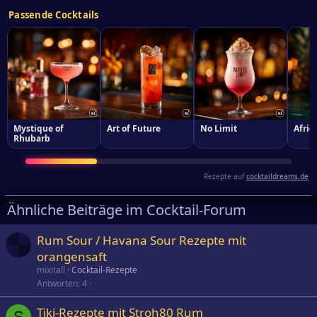
Passende Cocktails
Mystique of
Art of Future
No Limit
Afri
Rhubarb
Rezepte auf
cocktaildreams.de
Ähnliche Beiträge im Cocktail-Forum
Rum Sour / Havana Sour Rezepte mit
orangensaft
mixitall
Cocktail-Rezepte
Antworten
4
Tiki-Rezepte mit Stroh80 Rum
S