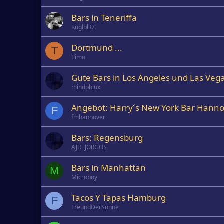
Bars in Teneriffa
Kuglblitz
Dortmund ...
T
Timo
Gute Bars in Los Angeles und Las Veg
mindphlux
Angebot: Harry´s New York Bar Hannov
F
fmhannover
Bars: Regensburg
AJD_JORGOS
Bars in Manhattan
M
Microboy
Tacos Y Tapas Hamburg
F
FreundDerSonne