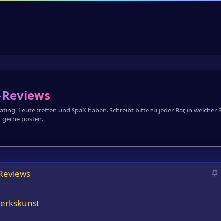
r-Reviews
ng, Leute treffen und Spaß haben. Schreibt bitte zu jeder Bar, in welcher 
 gerne posten.
Reviews
n
g
erkskunst
e
h