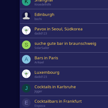
K
Knoedelhilfe
Edinburgh
bochi
Pavox in Seoul, Südkorea
dadid123
suche gute bar in braunschweig
S
SolarSailor
Bars in Paris
A
Arikael
Luxembourg
dadid123
Cocktails in Karlsruhe
J
Jigger
Cocktailbars in Frankfurt
E
Eispizza