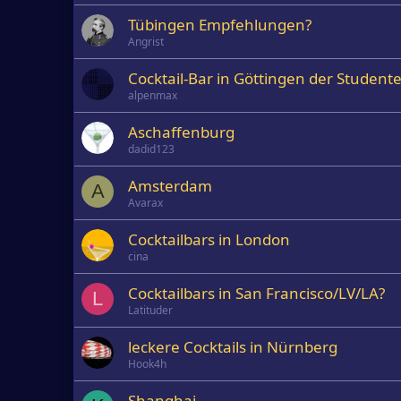
Tübingen Empfehlungen?
Angrist
Cocktail-Bar in Göttingen der Student
alpenmax
Aschaffenburg
dadid123
Amsterdam
A
Avarax
Cocktailbars in London
cina
Cocktailbars in San Francisco/LV/LA?
L
Latituder
leckere Cocktails in Nürnberg
Hook4h
Shanghai