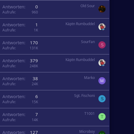
Old Sour
Antworten
0
Aufrufe
960
Käptn Rumbuddel
Antworten
1
Aufrufe
1K
SourFan
Antworten
170
S
Aufrufe
131K
Käptn Rumbuddel
Antworten
379
Aufrufe
248K
Marko
Antworten
38
M
Aufrufe
24K
Sgt. Fischoni
Antworten
6
S
Aufrufe
15K
T1001
Antworten
7
T
Aufrufe
14K
Microboy
Antworten
127