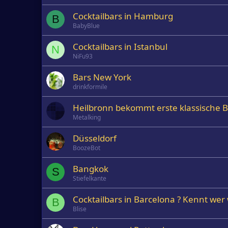
Cocktailbars in Hamburg
B
BabyBlue
Cocktailbars in Istanbul
N
NiFu93
Bars New York
drinkformile
Heilbronn bekommt erste klassische 
Metalking
Düsseldorf
BoozeBot
Bangkok
S
Stiefelkante
Cocktailbars in Barcelona ? Kennt wer 
B
Blise