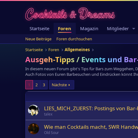
Startseite
Foren
Magazin
Mitglieder
Neue Beiträge
Foren durchsuchen
Startseite
Foren
Allgemeines
Ausgeh-Tipps / Events und Ba
In diesem neuen Forum gibt's Tips für Bars zum Weggehen, Dati
Auch Fotos von Euren Barbesuchen und Eindrücken könnt Ihr
1
2
3
Nächste
LIES_MICH_ZUERST: Postings von Bar-
talex
Wie man Cocktails macht, SWR Handw
Old Sour