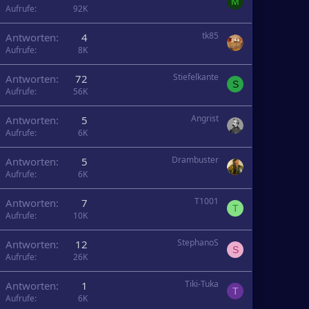
M
Aufrufe
92K
tk85
Antworten
4
Aufrufe
8K
Stiefelkante
Antworten
72
S
Aufrufe
56K
Angrist
Antworten
5
Aufrufe
6K
Drambuster
Antworten
5
Aufrufe
6K
T1001
Antworten
7
T
Aufrufe
10K
StephanoS
Antworten
12
S
Aufrufe
26K
Tiki-Tuka
Antworten
1
T
Aufrufe
6K