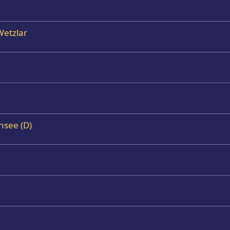
Wetzlar
nsee (D)