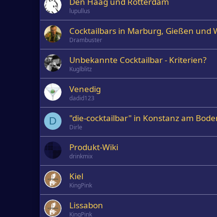
Den Haag und Rotterdam
lupullus
Cocktailbars in Marburg, Gießen und 
Drambuster
Unbekannte Cocktailbar - Kriterien?
Kuglblitz
Venedig
dadid123
"die-cocktailbar" in Konstanz am Bode
D
Dirle
Produkt-Wiki
drinkmix
Kiel
KingPink
Lissabon
KingPink