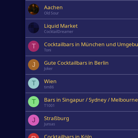
Aachen
Old Sour
Liquid Market
CocktailDreamer
Cocktailbars in München und Umgeb
T
Toni
Gute Cocktailbars in Berlin
J
Joker
Wien
T
tim86
Bars in Singapur / Sydney / Melbourne
T
T1001
Straßburg
J
Junsas
Cocktailbars in Köln