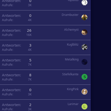
Antworten
0
Aufrufe
3K
Drambuster
Antworten
0
Aufrufe
4K
Alchemyst
Antworten
26
Aufrufe
16K
Kuglblitz
Antworten
3
Aufrufe
4K
Metalking
Antworten
5
Aufrufe
7K
Stiefelkante
Antworten
8
S
Aufrufe
7K
KingPink
Antworten
0
Aufrufe
3K
Larimar
Antworten
2
L
Aufrufe
3K