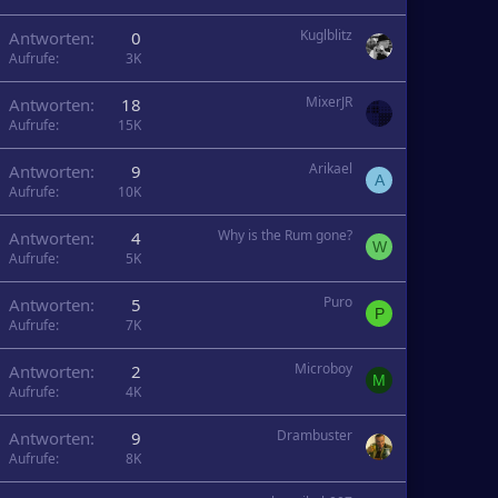
Kuglblitz
Antworten
0
Aufrufe
3K
MixerJR
Antworten
18
Aufrufe
15K
Arikael
Antworten
9
A
Aufrufe
10K
Why is the Rum gone?
Antworten
4
W
Aufrufe
5K
Puro
Antworten
5
P
Aufrufe
7K
Microboy
Antworten
2
M
Aufrufe
4K
Drambuster
Antworten
9
Aufrufe
8K