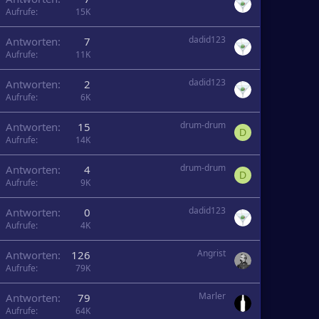
Aufrufe
15K
dadid123
Antworten
7
Aufrufe
11K
dadid123
Antworten
2
Aufrufe
6K
drum-drum
Antworten
15
D
Aufrufe
14K
drum-drum
Antworten
4
D
Aufrufe
9K
dadid123
Antworten
0
Aufrufe
4K
Angrist
Antworten
126
Aufrufe
79K
Marler
Antworten
79
Aufrufe
64K