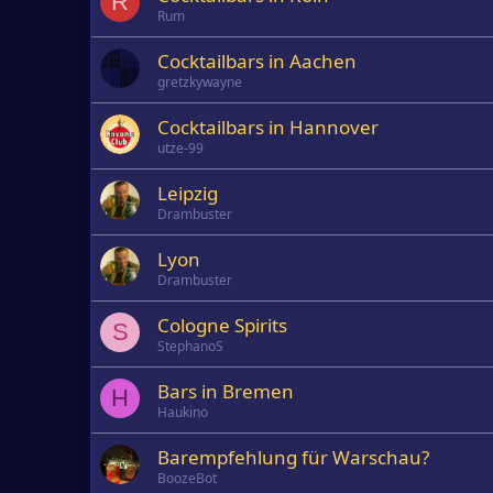
R
Rum
Cocktailbars in Aachen
gretzkywayne
Cocktailbars in Hannover
utze-99
Leipzig
Drambuster
Lyon
Drambuster
Cologne Spirits
S
StephanoS
Bars in Bremen
H
Haukino
Barempfehlung für Warschau?
BoozeBot