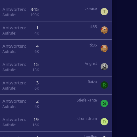
tikiwise
Antworten
345
T
Aufrufe
190K
tk85
Antworten
1
Aufrufe
4K
tk85
Antworten
4
Aufrufe
6K
Angrist
Antworten
15
Aufrufe
13K
Raiza
Antworten
3
R
Aufrufe
6K
Stiefelkante
Antworten
2
S
Aufrufe
4K
drum-drum
Antworten
19
D
Aufrufe
16K
lupullus