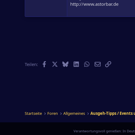
http://www.astorbar.de
Facebook
X
Bluesky
LinkedIn
WhatsApp
E-Mail
Link
Teilen:
Startseite
Foren
Allgemeines
Ausgeh-Tipps / Events
Verantwortungsvoll genießen: In Deuts