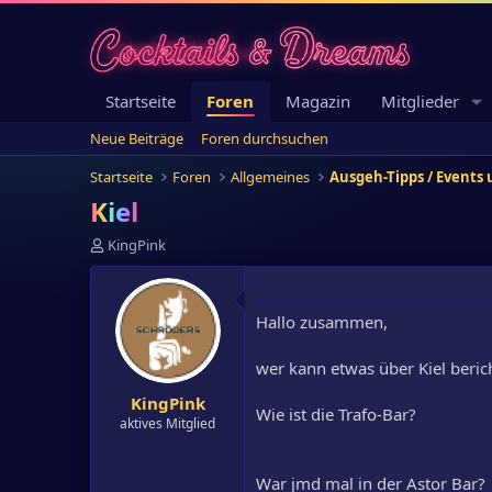
Startseite
Foren
Magazin
Mitglieder
Neue Beiträge
Foren durchsuchen
Startseite
Foren
Allgemeines
Ausgeh-Tipps / Events
Kiel
E
KingPink
r
s
t
Hallo zusammen,
e
l
l
wer kann etwas über Kiel beric
e
KingPink
r
Wie ist die Trafo-Bar?
aktives Mitglied
War jmd mal in der Astor Bar?