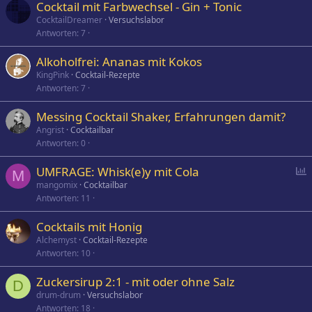
Cocktail mit Farbwechsel - Gin + Tonic
CocktailDreamer
Versuchslabor
Antworten
7
Alkoholfrei: Ananas mit Kokos
KingPink
Cocktail-Rezepte
Antworten
7
Messing Cocktail Shaker, Erfahrungen damit?
Angrist
Cocktailbar
Antworten
0
P
UMFRAGE: Whisk(e)y mit Cola
M
o
mangomix
Cocktailbar
Antworten
11
l
l
Cocktails mit Honig
Alchemyst
Cocktail-Rezepte
Antworten
10
Zuckersirup 2:1 - mit oder ohne Salz
D
drum-drum
Versuchslabor
Antworten
18