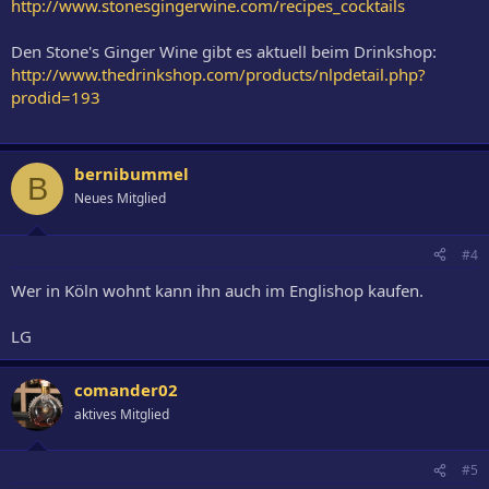
http://www.stonesgingerwine.com/recipes_cocktails
oscomp sei dank ;D (ein geiles Zeug)
In bin von dieser Spirituose sehr angetan
Den Stone's Ginger Wine gibt es aktuell beim Drinkshop:
Sie ist vielseitig, mild , dezenter Geschmack nach Ingwer und etwas
http://www.thedrinkshop.com/products/nlpdetail.php?
süßlich im abgang. Man kann ihn auch als Aperritiv pur Trinken 13,5
prodid=193
% Vol.
Ein Rezept an dem ich noch arbeite :
bernibummel
B
Etwas feintuning fehlt noch aber an sonsten
Neues Mitglied
sehr angenehm im Geschmack.
Name: ?
#4
4 cl Stone´s Ginger Wine
Wer in Köln wohnt kann ihn auch im Englishop kaufen.
4 cl Gin Beefeater 47%
2 cl Zitronensaft (frisch)
LG
2 cl Creme de Müre (Giffard)
oder
comander02
aktives Mitglied
4 cl Stone´s Ginger Wine
3 cl Gin Beefeater 47%
2 cl Zitronensaft (frisch)
#5
1 cl Creme de Müre (Giffard)