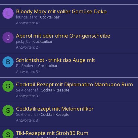
Bloody Mary mit voller Gemüse-Deko
L
loungelizard
Cocktailbar
Antworten
4
Aperol mit oder ohne Orangenscheibe
J
jacky_05
Cocktailbar
Antworten
2
Schichtshot - trinkt das Auge mit
B
BigShakerz
Cocktailbar
Antworten
3
Cocktail-Rezept mit Diplomatico Mantuano Rum
S
Sektionschef
Cocktail-Rezepte
Antworten
3
Cocktailrezept mit Melonenlikör
S
Sektionschef
Cocktail-Rezepte
Antworten
8
Tiki-Rezepte mit Stroh80 Rum
S