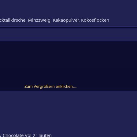
ktailkirsche, Minzzweig, Kakaopulver, Kokosflocken
Zum Vergrößern anklicken....
ailkirsche, Minzzweig, Kakaopulver, Kokosflocken
by Chocolate Vol 2" lauten