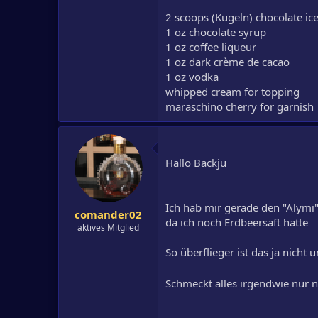
2 scoops (Kugeln) chocolate ic
1 oz chocolate syrup
1 oz coffee liqueur
1 oz dark crème de cacao
1 oz vodka
whipped cream for topping
maraschino cherry for garnish
Hallo Backju
Ich hab mir gerade den "Alymi
comander02
da ich noch Erdbeersaft hatte
aktives Mitglied
So überflieger ist das ja nicht 
Schmeckt alles irgendwie nur 