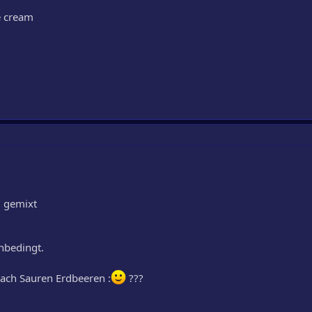
e cream
" gemixt
unbedingt.
nach Sauren Erdbeeren :
???