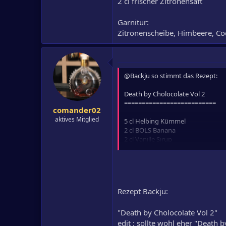
2 cl frischer Zitronensaft
Garnitur:
Zitronenscheibe, Himbeere, Coc
@Backju so stimmt das Rezept:
Death by Cholocolate Vol 2
==========================
comander02
aktives Mitglied
5 cl Helbing Kümmel
2 cl BOLS Banana
2 cl Vanille Sirup
9 Stück frische Himbeeren
2 cl frischer Zitronensaft
Garnitur:
Zitronenscheibe, Himbeere, Cockt
Rezept Backju:
"Death by Cholocolate Vol 2"
edit : sollte wohl eher "Death 