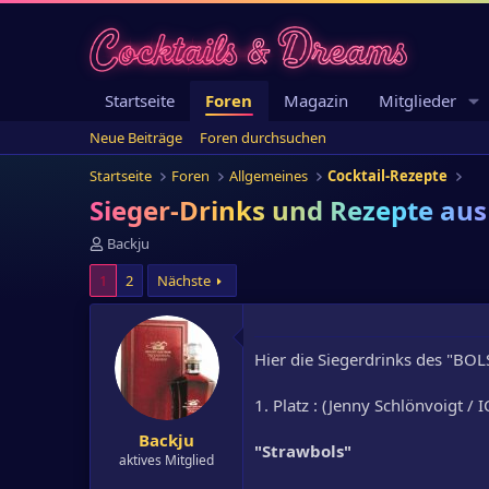
Startseite
Foren
Magazin
Mitglieder
Neue Beiträge
Foren durchsuchen
Startseite
Foren
Allgemeines
Cocktail-Rezepte
Sieger-Drinks und Rezepte au
E
Backju
r
1
2
Nächste
s
t
e
l
Hier die Siegerdrinks des "BOL
l
e
r
1. Platz : (Jenny Schlönvoigt / 
Backju
"Strawbols"
aktives Mitglied