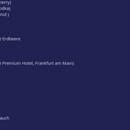
berry)
odka)
mid )
ne Erdbeere
ide Premium Hotel, Frankfurt am Main)
lauch