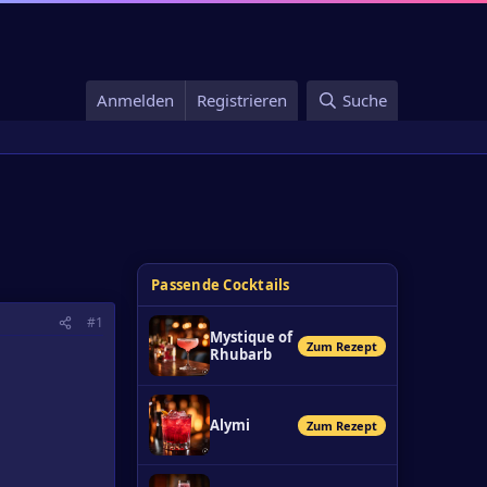
Anmelden
Registrieren
Suche
Passende Cocktails
#1
Mystique of
Zum Rezept
Rhubarb
Alymi
Zum Rezept