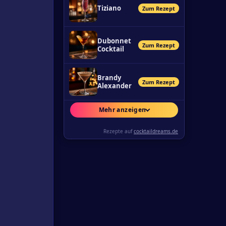
Tiziano
Zum Rezept
Dubonnet
Zum Rezept
Cocktail
Brandy
Zum Rezept
Alexander
Mehr anzeigen
Rezepte auf
cocktaildreams.de