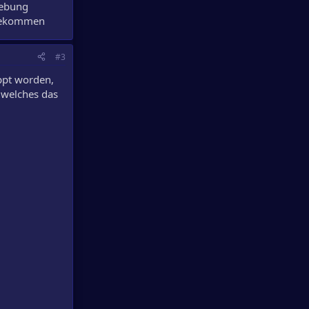
gebung
e bekommen
#3
ippt worden,
 welches das