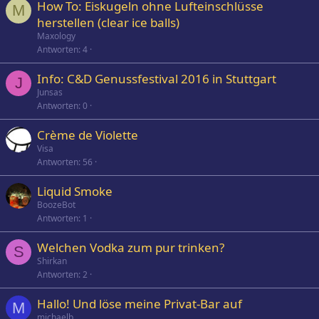
How To: Eiskugeln ohne Lufteinschlüsse
M
herstellen (clear ice balls)
Maxology
Antworten
4
Info: C&D Genussfestival 2016 in Stuttgart
J
Junsas
Antworten
0
Crème de Violette
Visa
Antworten
56
Liquid Smoke
BoozeBot
Antworten
1
Welchen Vodka zum pur trinken?
S
Shirkan
Antworten
2
Hallo! Und löse meine Privat-Bar auf
M
michaelb