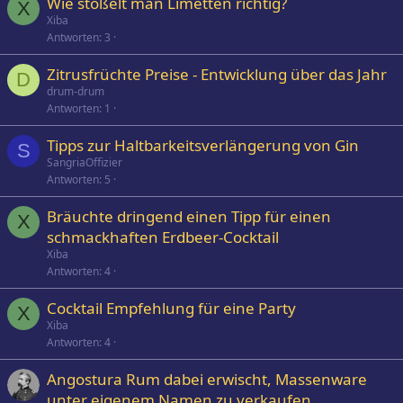
Wie stößelt man Limetten richtig?
X
Xiba
Antworten
3
Zitrusfrüchte Preise - Entwicklung über das Jahr
D
drum-drum
Antworten
1
Tipps zur Haltbarkeitsverlängerung von Gin
S
SangriaOffizier
Antworten
5
Bräuchte dringend einen Tipp für einen
X
schmackhaften Erdbeer-Cocktail
Xiba
Antworten
4
Cocktail Empfehlung für eine Party
X
Xiba
Antworten
4
Angostura Rum dabei erwischt, Massenware
unter eigenem Namen zu verkaufen