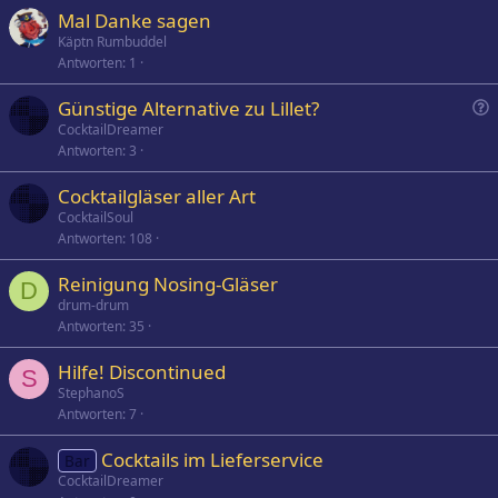
Mal Danke sagen
Käptn Rumbuddel
Antworten
1
Günstige Alternative zu Lillet?
u
CocktailDreamer
Antworten
3
e
s
Cocktailgläser aller Art
t
CocktailSoul
i
Antworten
108
o
n
Reinigung Nosing-Gläser
D
drum-drum
Antworten
35
Hilfe! Discontinued
S
StephanoS
Antworten
7
Cocktails im Lieferservice
Bar
CocktailDreamer