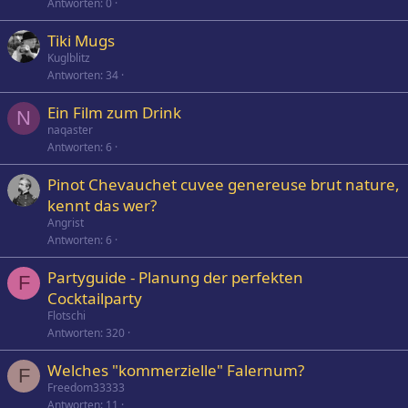
Antworten
0
Tiki Mugs
Kuglblitz
Antworten
34
Ein Film zum Drink
N
naqaster
Antworten
6
Pinot Chevauchet cuvee genereuse brut nature,
kennt das wer?
Angrist
Antworten
6
Partyguide - Planung der perfekten
F
Cocktailparty
Flotschi
Antworten
320
Welches "kommerzielle" Falernum?
F
Freedom33333
Antworten
11