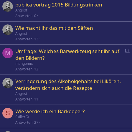
publica vortrag 2015 Bildungstrinken
Angrist
Antworten
0
Wie macht ihr das mit den Säften
Angrist
Antworten
13
P
Umfrage: Welches Barwerkzeug seht ihr auf
M
o
den Bildern?
l
mangomix
l
Antworten
12
Verringerung des Alkoholgehalts bei Likören,
verändern sich auch die Rezepte
Angrist
Antworten
11
Wie werde ich ein Barkeeper?
S
SkillerFX
Antworten
27