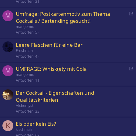
Antworten
21
P
Umfrage: Postkartenmotiv zum Thema
M
o
Cocktails / Bartending gesucht!
l
mangomix
l
Antworten
5
Leere Flaschen für eine Bar
Freshman
Antworten
4
P
UMFRAGE: Whisk(e)y mit Cola
M
o
mangomix
Antworten
11
l
l
Der Cocktail - Eigenschaften und
Qualitätskriterien
Alchemyst
Antworten
23
Eis oder kein Eis?
K
kischmalz
Antworten
62