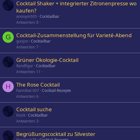
Cocktail Shaker + integrierter Zitronenpresse wo
kaufen?
anonym505
Cocktailbar
Antworten
8
Cocktail-Zusammenstellung für Varieté-Abend
G
gunjon
Cocktailbar
Antworten
7
Grüner Ökologie-Cocktail
Randfigur
Cocktailbar
Antworten
11
The Rose Cocktail
H
hannibal-007
Cocktail-Rezepte
Antworten
6
Cocktail suche
Kiosk
Cocktailbar
Antworten
3
Begrüßungscocktail zu Silvester
Maverick78
Cocktail-Rezepte