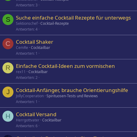
Antworten
3
Suche einfache Cocktail Rezepte für unterwegs
S
Sektionschef
Cocktail-Rezepte
Antworten
4
Cocktail Shaker
C
CemRe
Cocktailbar
Antworten
1
Einfache Cocktail-Ideen zum vormischen
R
rex11
Cocktailbar
Antworten
2
Cocktail-Anfänger, brauche Orientierungshilfe
J
JollyCooperation
Spirituosen-Tests und Reviews
Antworten
1
Cocktail Versand
H
Herrgottvater
Cocktailbar
Antworten
6