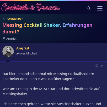
Cocktailbar
Messing Cocktail Shaker, Erfahrungen
damit?
E
Angrist
r
s
Angrist
t
aktives Mitglied
e
l
l
#1
e
r
Hat hier jemand schonmal mit Messing Cocktailshakern
gearbeitet oder kann etwas darüber sagen?
War am Freitag in der MIAD Bar und dort schwören sie auf
Messingshaker.
Ich hatte eben gefragt, wieso sie Messingshaker nutzen und