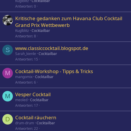
Kuglblitz
Cocktailbar
Antworten
0
Kritische gedanken zum Havana Club Cocktail
Grand Prix Wettbewerb
Kuglblitz
Cocktailbar
Antworten
8
www.classiccocktail.blogspot.de
S
Sarah_kienle
Cocktailbar
Antworten
15
Cocktail-Workshop - Tipps & Tricks
M
mangomix
Cocktailbar
Antworten
6
Vesper Cocktail
M
meoled
Cocktailbar
Antworten
17
Cocktail räuchern
D
drum-drum
Cocktailbar
Antworten
22