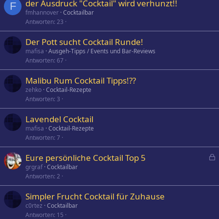
der Ausdruck "Cocktail" wird verhunzt!!
F
fmhannover
Cocktailbar
Antworten
23
Der Pott sucht Cocktail Runde!
mafisa
Ausgeh-Tipps / Events und Bar-Reviews
Antworten
67
Malibu Rum Cocktail Tipps!??
zehko
Cocktail-Rezepte
Antworten
3
Lavendel Cocktail
mafisa
Cocktail-Rezepte
Antworten
7
Eure persönliche Cocktail Top 5
e
grgraf
Cocktailbar
Antworten
2
s
p
Simpler Frucht Cocktail für Zuhause
e
c0rtez
Cocktailbar
r
Antworten
15
r