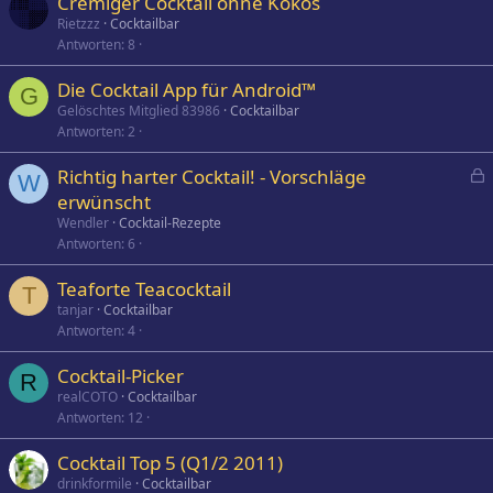
Cremiger Cocktail ohne Kokos
Rietzzz
Cocktailbar
Antworten
8
Die Cocktail App für Android™
G
Gelöschtes Mitglied 83986
Cocktailbar
Antworten
2
Richtig harter Cocktail! - Vorschläge
W
e
erwünscht
s
Wendler
Cocktail-Rezepte
p
Antworten
6
e
Teaforte Teacocktail
r
T
tanjar
Cocktailbar
r
Antworten
4
t
Cocktail-Picker
R
realCOTO
Cocktailbar
Antworten
12
Cocktail Top 5 (Q1/2 2011)
drinkformile
Cocktailbar