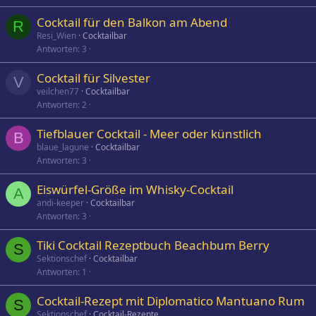
Cocktail für den Balkon am Abend
R
Resi_Wien
Cocktailbar
Antworten
3
Cocktail für Silvester
V
veilchen77
Cocktailbar
Antworten
2
Tiefblauer Cocktail - Meer oder künstlich
B
blaue_lagune
Cocktailbar
Antworten
3
Eiswürfel-Größe im Whisky-Cocktail
A
andi-keeper
Cocktailbar
Antworten
3
Tiki Cocktail Rezeptbuch Beachbum Berry
S
Sektionschef
Cocktailbar
Antworten
1
Cocktail-Rezept mit Diplomatico Mantuano Rum
S
Sektionschef
Cocktail-Rezepte