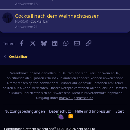
Antworten
16
Cocktail nach dem Weihnachtsessen
HoRRoR
Cocktailbar
Antworten
21
Facebook
X
Bluesky
LinkedIn
WhatsApp
E-Mail
Link
Teilen:
Cocktailbar
Verantwortungsvoll genießen: In Deutschland sind Bier und Wein ab 16,
Spirituosen ab 18 Jahren erlaubt – in anderen Ländern können abweichende
Altersgrenzen gelten. Schwangere, Minderjährige sowie Personen am Steuer
sollten auf Alkohol verzichten. Unsere Rezepte verstehen Alkohol als Genussmittel
in Maßen und richten sich an Erwachsene. Mehr zum verantwortungsvollen
Umgang unter
massvoll-geniessen.de
.
Nutzungsbedingungen
Datenschutz
Hilfe und Impressum
Start
R
S
S
®
Community platform by XenForo
© 2010-2026 XenForo Ltd.