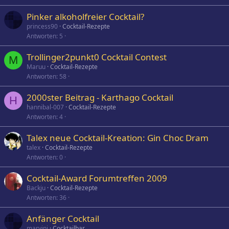
t
Pinker alkoholfreier Cocktail?
princess90
Cocktail-Rezepte
Antworten
5
Trollinger2punkt0 Cocktail Contest
M
Maruu
Cocktail-Rezepte
Antworten
58
2000ster Beitrag - Karthago Cocktail
H
hannibal-007
Cocktail-Rezepte
Antworten
4
Talex neue Cocktail-Kreation: Gin Choc Dram
talex
Cocktail-Rezepte
Antworten
0
Cocktail-Award Forumtreffen 2009
Backju
Cocktail-Rezepte
Antworten
36
Anfänger Cocktail
marvinj
Cocktailbar