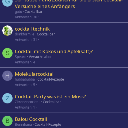
G
Versuche eines Anfängers
gotu
Cocktailbar
Antworten
36
cocktail technik
drinkformile
Cocktailbar
Antworten
31
Cocktail mit Kokos und Apfel(saft)?
S
Spearo
Versuchslabor
Antworten
4
Molekularcocktail
H
hubbabubba
Cocktail-Rezepte
Antworten
5
Cocktail-Party was ist ein Muss?
Z
Zitronencocktail
Cocktailbar
Antworten
1
Balou Cocktail
B
Bennihana
Cocktail-Rezepte