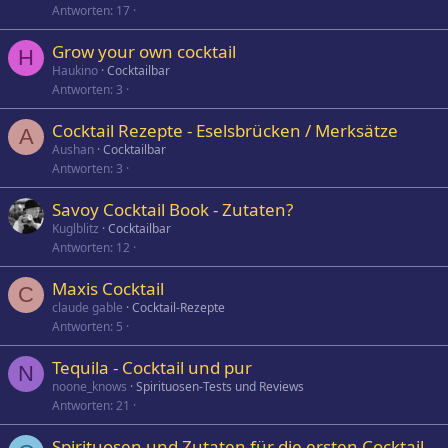
Antworten
17
Grow your own cocktail
H
Haukino
Cocktailbar
Antworten
3
Cocktail Rezepte - Eselsbrücken / Merksätze
A
Aushan
Cocktailbar
Antworten
3
Savoy Cocktail Book - Zutaten?
Kuglblitz
Cocktailbar
Antworten
12
Maxis Cocktail
C
claude gable
Cocktail-Rezepte
Antworten
5
Tequila - Cocktail und pur
N
noone_knows
Spirituosen-Tests und Reviews
Antworten
21
Spirituosen und Zutaten für die ersten Cocktail-