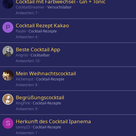
Cocktail mit Farbwechsel - Gin + Tonic
CocktailDreamer
Versuchslabor
Antworten
7
Cocktail Rezept Kakao
P
Pauliii
Cocktail-Rezepte
Antworten
4
Beste Cocktail App
Angrist
Cocktailbar
Antworten
10
Mein Weihnachtscocktail
Alchemyst
Cocktail-Rezepte
Antworten
8
Begrüßungscocktail
KingPink
Cocktail-Rezepte
Antworten
9
Herkunft des Cocktail Ipanema
S
sanny23
Cocktail-Rezepte
Antworten
1