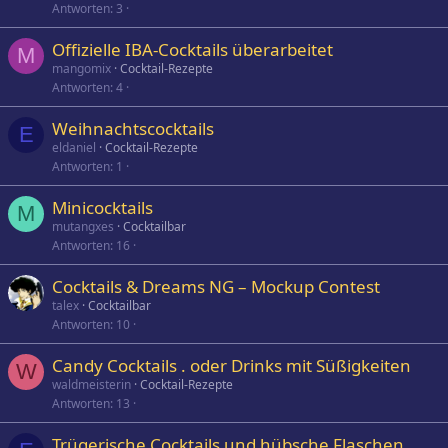
Antworten
3
Offizielle IBA-Cocktails überarbeitet
M
mangomix
Cocktail-Rezepte
Antworten
4
Weihnachtscocktails
E
eldaniel
Cocktail-Rezepte
Antworten
1
Minicocktails
M
mutangxes
Cocktailbar
Antworten
16
Cocktails & Dreams NG – Mockup Contest
talex
Cocktailbar
Antworten
10
Candy Cocktails . oder Drinks mit Süßigkeiten
W
waldmeisterin
Cocktail-Rezepte
Antworten
13
Trügerische Cocktails und hübsche Flaschen