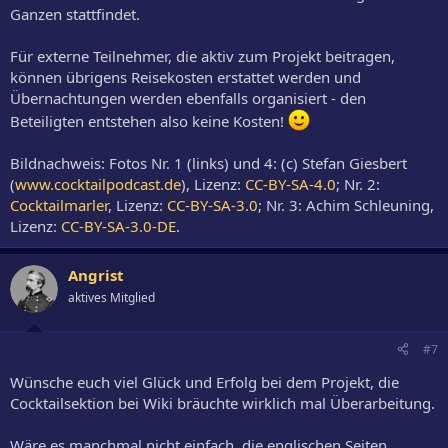
Ganzen stattfindet.
Für externe Teilnehmer, die aktiv zum Projekt beitragen,
können übrigens Reisekosten erstattet werden und
Übernachtungen werden ebenfalls organisiert - den
Beteiligten entstehen also keine Kosten!
Bildnachweis: Fotos Nr. 1 (links) und 4: (c) Stefan Giesbert
(
www.cocktailpodcast.de
), Lizenz:
CC-BY-SA-4.0
; Nr. 2:
Cocktailmarler
, Lizenz:
CC-BY-SA-3.0
; Nr. 3: Achim Schleuning,
Lizenz:
CC-BY-SA-3.0-DE
.
Angrist
aktives Mitglied
#7
Wünsche euch viel Glück und Erfolg bei dem Projekt, die
Cocktailsektion bei Wiki bräuchte wirklich mal Überarbeitung.
Wäre es manchmal nicht einfach, die englischen Seiten