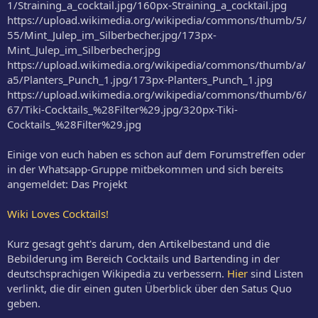
1/Straining_a_cocktail.jpg/160px-Straining_a_cocktail.jpg
https://upload.wikimedia.org/wikipedia/commons/thumb/5/
55/Mint_Julep_im_Silberbecher.jpg/173px-
Mint_Julep_im_Silberbecher.jpg
https://upload.wikimedia.org/wikipedia/commons/thumb/a/
a5/Planters_Punch_1.jpg/173px-Planters_Punch_1.jpg
https://upload.wikimedia.org/wikipedia/commons/thumb/6/
67/Tiki-Cocktails_%28Filter%29.jpg/320px-Tiki-
Cocktails_%28Filter%29.jpg
Einige von euch haben es schon auf dem Forumstreffen oder
in der Whatsapp-Gruppe mitbekommen und sich bereits
angemeldet: Das Projekt
Wiki Loves Cocktails!
Kurz gesagt geht's darum, den Artikelbestand und die
Bebilderung im Bereich Cocktails und Bartending in der
deutschsprachigen Wikipedia zu verbessern.
Hier
sind Listen
verlinkt, die dir einen guten Überblick über den Satus Quo
geben.