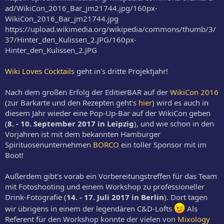
ad/WikiCon_2016_Bar_jm21744.jpg/160px-
WikiCon_2016_Bar_jm21744.jpg
https://upload.wikimedia.org/wikipedia/commons/thumb/3/
37/Hinter_den_Kulissen_2.JPG/160px-
Hinter_den_Kulissen_2.JPG
Wiki Loves Cocktails
geht in's dritte Projektjahr!
Nach dem großen Erfolg der EditierBAR auf der
WikiCon 2016
(zur Barkarte und den Rezepten geht's
hier
) wird es auch in
diesem Jahr wieder eine Pop-Up-Bar auf der WikiCon geben
(
8. - 10. September 2017 in Leipzig
), und wie schon in den
Vorjahren ist mit dem bekannten Hamburger
Spirituosenunternehmen
BORCO
ein toller Sponsor mit im
Boot!
Außerdem gibt's vorab ein Vorbereitungstreffen für das Team
mit Fotoshooting und einem Workshop zu professioneller
Drink-Fotografie (
14. - 17. Juli 2017 in Berlin
). Dort tagen
wir übrigens in einem der legendären C&D-Lofts
Als
Referent für den Workshop konnte der vielen von
Mixology