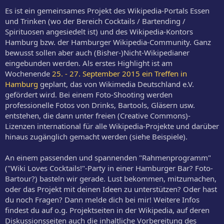
Es ist ein gemeinsames Projekt des Wikipedia-Portals Essen
und Trinken (wo der Bereich Cocktails / Bartending /
Spirituosen angesiedelt ist) und des Wikipedia-Kontors
Hamburg bzw. der Hamburger Wikipedia-Community. Ganz
bewusst sollen aber auch (Bisher-)Nicht-Wikipedianer
eingebunden werden. Als erstes Highlight ist am
Wochenende
25. - 27. September 2015 ein Treffen in
Hamburg
geplant, das von Wikimedia Deutschland e.V.
gefördert wird. Bei einem Foto-Shooting werden
professionelle Fotos von Drinks, Bartools, Gläsern usw.
entstehen, die dann unter freien (Creative Commons)-
Lizenzen international für alle Wikipedia-Projekte und darüber
hinaus zugänglich gemacht werden (siehe Beispiele).
An einem passenden und spannenden "Rahmenprogramm"
("Wiki Loves Cocktails!"-Party in einer Hamburger Bar? Foto-
Bartour?) basteln wir gerade. Lust bekommen, mitzumachen,
oder das Projekt mit deinen Ideen zu unterstützen? Oder hast
du noch Fragen? Dann melde dich bei mir! Weitere Infos
findest du auf o.g. Projektseiten in der Wikipedia, auf deren
Diskussionsseiten auch die inhaltliche Vorbereitung des