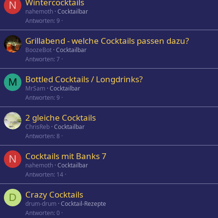
Wintercocktails
N
nahemoth
Cocktailbar
Antworten
9
Grillabend - welche Cocktails passen dazu?
BoozeBot
Cocktailbar
Antworten
7
Bottled Cocktails / Longdrinks?
M
MrSam
Cocktailbar
Antworten
9
2 gleiche Cocktails
ChrisReb
Cocktailbar
Antworten
8
Cocktails mit Banks 7
N
nahemoth
Cocktailbar
Antworten
14
Crazy Cocktails
D
drum-drum
Cocktail-Rezepte
Antworten
0