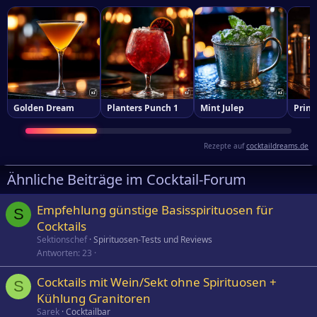
Golden Dream
Planters Punch 1
Mint Julep
Princ
Rezepte auf
cocktaildreams.de
Ähnliche Beiträge im Cocktail-Forum
Empfehlung günstige Basisspirituosen für
S
Cocktails
Sektionschef
Spirituosen-Tests und Reviews
Antworten
23
Cocktails mit Wein/Sekt ohne Spirituosen +
S
Kühlung Granitoren
Sarek
Cocktailbar