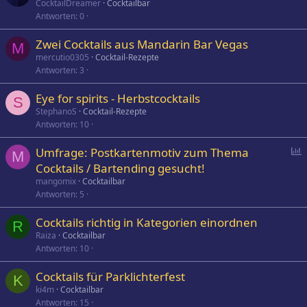
CocktailDreamer
Cocktailbar
Antworten
0
Zwei Cocktails aus Mandarin Bar Vegas
M
mercutio0305
Cocktail-Rezepte
Antworten
3
Eye for spirits - Herbstcocktails
S
StephanoS
Cocktail-Rezepte
Antworten
10
P
Umfrage: Postkartenmotiv zum Thema
M
o
Cocktails / Bartending gesucht!
l
mangomix
Cocktailbar
l
Antworten
5
Cocktails richtig in Kategorien einordnen
R
Raiza
Cocktailbar
Antworten
10
Cocktails für Parklichterfest
K
ki4m
Cocktailbar
Antworten
15