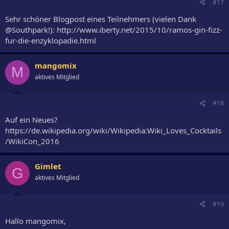
#17
Sehr schöner Blogpost eines Teilnehmers (vielen Dank
@Southpark!): http://www.iberty.net/2015/10/ramos-gin-fizz-
fur-die-enzyklopadie.html
mangomix
M
aktives Mitglied
#18
Auf ein Neues?
https://de.wikipedia.org/wiki/Wikipedia:Wiki_Loves_Cocktails
/WikiCon_2016
Gimlet
G
aktives Mitglied
#19
Hallo mangomix,