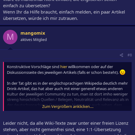
einfach zu übersetzen?
Wenn Ihr da Hilfe braucht, einfach melden, ein paar Artikel
übersetzen, würde ich mir zutrauen.
mangomix
M
aktives Mitglied
#8
Konstruktive Vorschläge sind
hier
willkommen oder auf der
Diskussionsseite des jeweiligen Artikels (falls er schon besteht).
In der Tat gibt es in der englischsprachigen Wikipedia deutlich mehr
Drink-Artikel, das hat aber auch mit einer generell etwas anderen
Kultur der jeweiligen Community zu tun, man ist dort imho weniger
streng hinsichtlich Quellen / Belegen, Neutralität und Relevanz als in
der deutschsprachigen Community. Man muss auch sehen, dass
Zum Vergrößern anklicken....
sich das Leserinteresse sehr stark auf eine vergleichsweise geringe
Anzahl bekannter und beliebter Drinks konzentriert: Allzeit-
Favoriten wie Hugo, Martini, Caipi, Mojito, Moscow Mule, Gin Tonic,
Leider nicht, da alle Wiki-Texte zwar unter einer freien Lizenz
Margarita ... erreichen bis zu 300 Aufrufe am Tag, zum Vergleich
stehen, aber nicht gemeinfrei sind, eine 1:1-Übersetzung
liegen wir schon bei Prince of Wales, Old Cuban, Pink Lady, Smash,