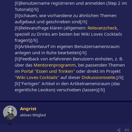
[li]Benutzername registrieren und anmelden (Step 2 im
Tutorial)[/li]
[li]schauen, wie vorhandene zu ähnlichen Themen
aufgebaut und geschrieben sind[/li]
[li]Relevanzfrage klären (allgemein:
Relevanzcheck
,
speziell zu Drinks am besten bei Wiki Loves Cocktails
fragen!)[/li]
[li]Artikelentwurf im eigenen Benutzernamensraum
anlegen und in Ruhe bearbeiten[/li]
[li]Feedback von erfahrenen Benutzern einholen, z. B.
über das
Mentorenprogramm
, bei passenden Themen
im
Portal "Essen und Trinken"
oder direkt im Projekt
"Wiki Loves Cocktails"
auf dieser
Diskussionsseite
.[/li]
[li]"Fertigen" Artikel in den Artikelnamensraum (das
eigentliche Lexikon) verschieben (lassen)[/li]
Angrist
aktives Mitglied
#9