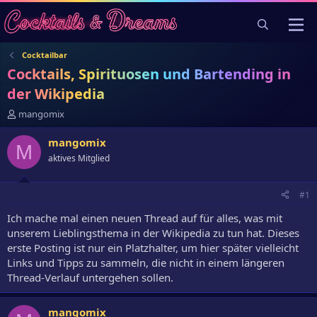
Cocktailbar
Cocktails, Spirituosen und Bartending in
der Wikipedia
E
mangomix
r
s
mangomix
M
t
aktives Mitglied
e
l
l
#1
e
r
Ich mache mal einen neuen Thread auf für alles, was mit
unserem Lieblingsthema in der Wikipedia zu tun hat. Dieses
erste Posting ist nur ein Platzhalter, um hier später vielleicht
Links und Tipps zu sammeln, die nicht in einem längeren
Thread-Verlauf untergehen sollen.
mangomix