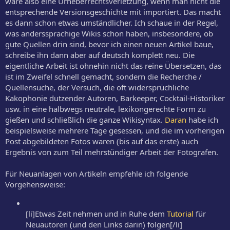
wäre also eine Urheberrechtsverletzung, wenn man nicht die
Crusta, Flip, Horse's Neck ... nur im unteren einstelligen Bereich
entsprechende Versionsgeschichte mit importiert. Das macht
(
Rangliste
). Insofern geht für mich Qualität vor Quantität; reine
es dann schon etwas umständlicher. Ich schaue in der Regel,
Rezeptsammlungen und Cocktail-Datenbanken gibt's schließlich
wie Sand am Meer, in einem Lexikon sollte man über einen Drink
was anderssprachige Wikis schon haben, insbesondere, ob
schon deutlich mehr schreiben können, als wie er in der Bar um die
gute Quellen drin sind, bevor ich einen neuen Artikel baue,
Ecke zubereitet wird.
schreibe ihn dann aber auf deutsch komplett neu. Die
eigentliche Arbeit ist ohnehin nicht das reine Übersetzen, das
ist im Zweifel schnell gemacht, sondern die Recherche /
Wäre es manchmal nicht einfach, die englischen Seiten einfach zu
Quellensuche, der Versuch, die oft widersprüchliche
übersetzen?
Kakophonie dutzender Autoren, Barkeeper, Cocktail-Historiker
usw. in eine halbwegs neutrale, lexikongerechte Form zu
gießen und schließlich die ganze Wikisyntax.
Daran
habe ich
beispielsweise mehrere Tage gesessen, und die im vorherigen
Post abgebildeten Fotos waren (bis auf das erste) auch
Ergebnis von zum Teil mehrstündiger Arbeit der Fotografen.
Für Neuanlagen von Artikeln empfehle ich folgende
Vorgehensweise:
[li]Etwas Zeit nehmen und in Ruhe dem
Tutorial
für
Neuautoren (und den Links darin) folgen[/li]