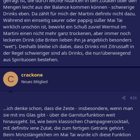
gefragt ist, die durch leichte Nuancen in den Zutaten oder den
Mengen leicht aus der Balance kommen können - schwierige
Drinks eben. Da zählt für mich der Martini definitv nicht dazu.
Während ein einseitig saurer oder pappig süßer Mai Tai
wirklich unschön ist, bewirkt ein Schuß zuviel Wermut im
Martini einen nicht mehr ganz trockenen, aber immer noch
leckeren Drink (die Briten lieben ihn ja angeblich besonders
"wet"). Deshalb bleibe ich dabei, dass Drinks mit Zitrussaft in
der Regel schwieriger sind als Drinks, die nur/überwiegend
aus Spirituosen bestehen.
crackone
C
Neues Mitglied
#26
...ich denke schon, dass die Zeste - insbesondere, wenn man
sie mit ins Glas gibt - über die Garniturfunktion weit
hinausgeht. Ist, wie beim klassischen Champagnercocktail,
mE definitiv iene Zutat, die zum fertigen Getränk gehört.
Beim Minzstängelchen im Mai Tai würde ich diese Funktion