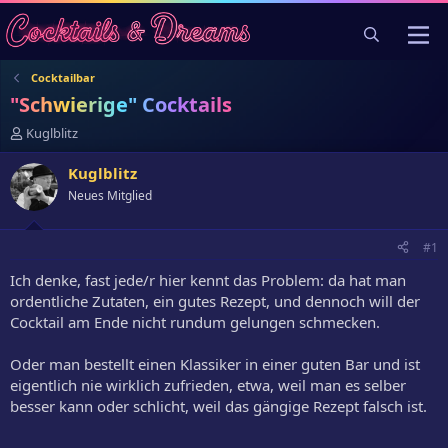
Cocktailbar
"Schwierige" Cocktails
E
Kuglblitz
r
s
Kuglblitz
t
Neues Mitglied
e
l
l
#1
e
r
Ich denke, fast jede/r hier kennt das Problem: da hat man
ordentliche Zutaten, ein gutes Rezept, und dennoch will der
Cocktail am Ende nicht rundum gelungen schmecken.
Oder man bestellt einen Klassiker in einer guten Bar und ist
eigentlich nie wirklich zufrieden, etwa, weil man es selber
besser kann oder schlicht, weil das gängige Rezept falsch ist.