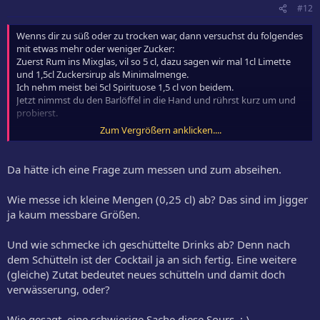
#12
Wenns dir zu süß oder zu trocken war, dann versuchst du folgendes
mit etwas mehr oder weniger Zucker:
Zuerst Rum ins Mixglas, vil so 5 cl, dazu sagen wir mal 1cl Limette
und 1,5cl Zuckersirup als Minimalmenge.
Ich nehm meist bei 5cl Spirituose 1,5 cl von beidem.
Jetzt nimmst du den Barlöffel in die Hand und rührst kurz um und
probierst.
Zum Vergrößern anklicken....
Passt die Säure?
Wenn ja, auf Eis schütteln und in ein Cocktailspitz abseihen.
Wenn nein, in 0,25 cl Schritten Limette hinzufügen und wieder Säure
Da hätte ich eine Frage zum messen und zum abseihen.
prüfen.
Wie messe ich kleine Mengen (0,25 cl) ab? Das sind im Jigger
Das dauert ein bisschen, bis man es heraus hat.
ja kaum messbare Größen.
Und wie schmecke ich geschüttelte Drinks ab? Denn nach
dem Schütteln ist der Cocktail ja an sich fertig. Eine weitere
(gleiche) Zutat bedeutet neues schütteln und damit doch
verwässerung, oder?
Wie gesagt, eine schwierige Sache diese Sours. :-\