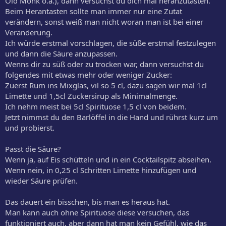
Old Monk o.ä.), dann versuchst du dich mal heranzutasten.
Beim Herantasten sollte man immer nur eine Zutat
verändern, sonst weiß man nicht woran man ist bei einer
Veränderung.
Ich würde erstmal vorschlagen, die süße erstmal festzulegen
und dann die Säure anzupassen.
Wenns dir zu süß oder zu trocken war, dann versuchst du
folgendes mit etwas mehr oder weniger Zucker:
Zuerst Rum ins Mixglas, vil so 5 cl, dazu sagen wir mal 1cl
Limette und 1,5cl Zuckersirup als Minimalmenge.
Ich nehm meist bei 5cl Spirituose 1,5 cl von beidem.
Jetzt nimmst du den Barlöffel in die Hand und rührst kurz um
und probierst.
Passt die Säure?
Wenn ja, auf Eis schütteln und in ein Cocktailspitz abseihen.
Wenn nein, in 0,25 cl Schritten Limette hinzufügen und
wieder Säure prüfen.
Das dauert ein bisschen, bis man es heraus hat.
Man kann auch ohne Spirituose diese versuchen, das
funktioniert auch, aber dann hat man kein Gefühl, wie das