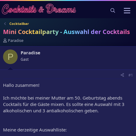
Cocktailbar
Mini Cocktailparty - Auswahl der Cocktails
E
Paradise
r
s
Paradise
P
t
Gast
e
l
l
#1
e
r
Hallo zusammen!
Ich möchte bei meiner Mutter am 50. Geburtstag abends
Cocktails für die Gäste mixen. Es sollte eine Auswahl mit 3
alkoholischen und 3 antialkoholischen geben.
Meine derzeitige Auswahlliste: