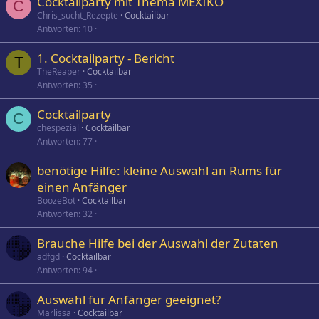
Cocktailparty mit Thema MEXIKO
C
Chris_sucht_Rezepte
Cocktailbar
Antworten
10
1. Cocktailparty - Bericht
T
TheReaper
Cocktailbar
Antworten
35
Cocktailparty
C
chespezial
Cocktailbar
Antworten
77
benötige Hilfe: kleine Auswahl an Rums für
einen Anfänger
BoozeBot
Cocktailbar
Antworten
32
Brauche Hilfe bei der Auswahl der Zutaten
adfgd
Cocktailbar
Antworten
94
Auswahl für Anfänger geeignet?
Marlissa
Cocktailbar