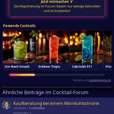
Jetzt mitmachen
🍹
Die Registrierung im Forum dauert nur wenige Sekunden
und ist kostenlos!
Passende Cocktails
Gin-Basil Smash
Erdbeer Tropic
Cabriolet 911
Pina 
Rezepte auf
cocktaildreams.de
Ähnliche Beiträge im Cocktail-Forum
Kaufberatung bei einem Mini-kühlschrank
LastDiary
Cocktailbar
Antworten
3