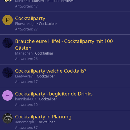
talex
Spirituosen-Tests und Reviews
Antworten
47
Cocktailparty
P
Plueschkugel
Cocktailbar
Antworten
27
Brauche eure Hilfe! - Cocktailparty mit 100
Gästen
Mariechen
Cocktailbar
Antworten
26
Cocktailparty welche Cocktails?
Leety-Aravil
Cocktailbar
Antworten
17
Cocktailparty - begleitende Drinks
H
hannibal-007
Cocktailbar
Antworten
10
Cocktailparty in Planung
Xenomorph
Cocktailbar
Antworten
37