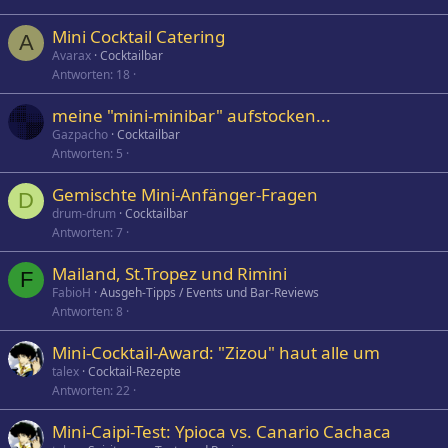
Mini Cocktail Catering
A
Avarax
Cocktailbar
Antworten
18
meine "mini-minibar" aufstocken...
Gazpacho
Cocktailbar
Antworten
5
Gemischte Mini-Anfänger-Fragen
D
drum-drum
Cocktailbar
Antworten
7
Mailand, St.Tropez und Rimini
F
FabioH
Ausgeh-Tipps / Events und Bar-Reviews
Antworten
8
Mini-Cocktail-Award: "Zizou" haut alle um
talex
Cocktail-Rezepte
Antworten
22
Mini-Caipi-Test: Ypioca vs. Canario Cachaca