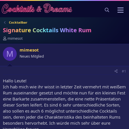
Cocktailbar
Signature Cocktails White Rum
E
mimesot
r
s
mimesot
M
t
Neues Mitglied
e
l
l
#1
e
r
Hallo Leute!
Ich hab mich wie ihr wisst in letzter Zeit vermehrt mit weißem
Rum auseinander gesetzt und möchte nun für ein kleines Fest
eine Barkarte zusammenstellen, die eine nette Präsentation
dieser Sorten leifert. Es sind 6 sehr unterschiedliche Sorten,
also sollen es auch 6 möglichst unterschiedliche Cocktails
sein, deren jeder die Charakteristika des beinhalteten Rums
besonders hervorhebt. Ich würde mich sehr über eure
Vorschläge freuen.