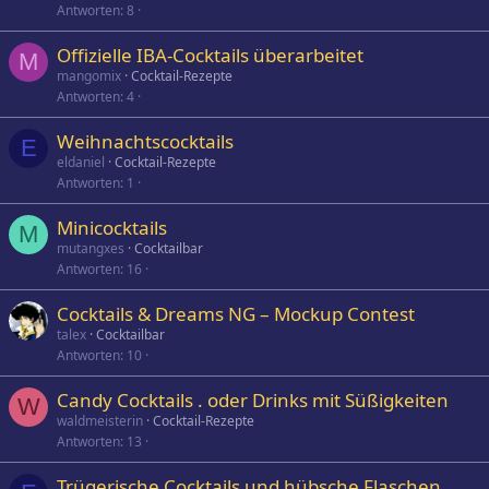
Antworten
8
Offizielle IBA-Cocktails überarbeitet
M
mangomix
Cocktail-Rezepte
Antworten
4
Weihnachtscocktails
E
eldaniel
Cocktail-Rezepte
Antworten
1
Minicocktails
M
mutangxes
Cocktailbar
Antworten
16
Cocktails & Dreams NG – Mockup Contest
talex
Cocktailbar
Antworten
10
Candy Cocktails . oder Drinks mit Süßigkeiten
W
waldmeisterin
Cocktail-Rezepte
Antworten
13
Trügerische Cocktails und hübsche Flaschen