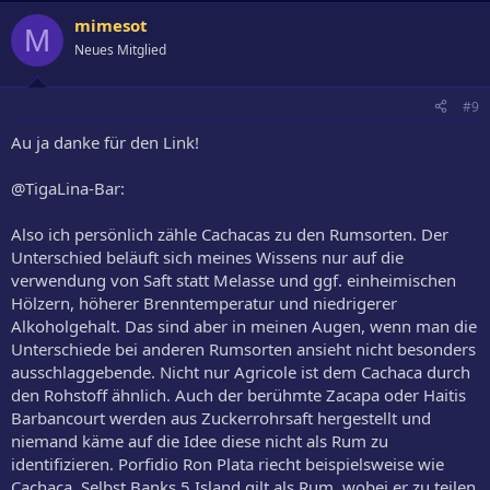
mimesot
M
Neues Mitglied
#9
Au ja danke für den Link!
@TigaLina-Bar:
Also ich persönlich zähle Cachacas zu den Rumsorten. Der
Unterschied beläuft sich meines Wissens nur auf die
verwendung von Saft statt Melasse und ggf. einheimischen
Hölzern, höherer Brenntemperatur und niedrigerer
Alkoholgehalt. Das sind aber in meinen Augen, wenn man die
Unterschiede bei anderen Rumsorten ansieht nicht besonders
ausschlaggebende. Nicht nur Agricole ist dem Cachaca durch
den Rohstoff ähnlich. Auch der berühmte Zacapa oder Haitis
Barbancourt werden aus Zuckerrohrsaft hergestellt und
niemand käme auf die Idee diese nicht als Rum zu
identifizieren. Porfidio Ron Plata riecht beispielsweise wie
Cachaca. Selbst Banks 5 Island gilt als Rum, wobei er zu teilen