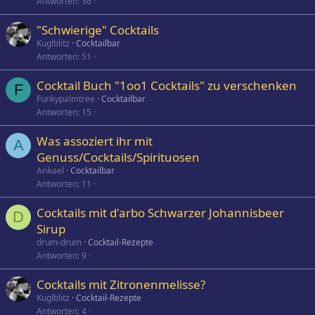
Antworten
36
"Schwierige" Cocktails
Kuglblitz
Cocktailbar
Antworten
51
Cocktail Buch "1oo1 Cocktails" zu verschenken
F
Funkypalmtree
Cocktailbar
Antworten
15
Was assoziert ihr mit
A
Genuss/Cocktails/Spirituosen
Arikael
Cocktailbar
Antworten
11
Cocktails mit d'arbo Schwarzer Johannisbeer
D
Sirup
drum-drum
Cocktail-Rezepte
Antworten
9
Cocktails mit Zitronenmelisse?
Kuglblitz
Cocktail-Rezepte
Antworten
4