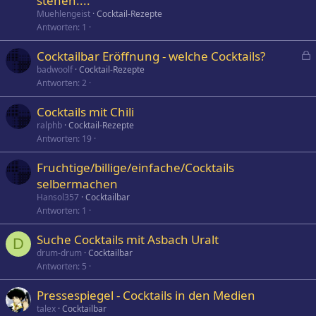
stehen....
Muehlengeist
Cocktail-Rezepte
Antworten
1
Cocktailbar Eröffnung - welche Cocktails?
e
badwoolf
Cocktail-Rezepte
Antworten
2
s
p
Cocktails mit Chili
e
ralphb
Cocktail-Rezepte
r
Antworten
19
r
t
Fruchtige/billige/einfache/Cocktails
selbermachen
Hansol357
Cocktailbar
Antworten
1
Suche Cocktails mit Asbach Uralt
D
drum-drum
Cocktailbar
Antworten
5
Pressespiegel - Cocktails in den Medien
talex
Cocktailbar