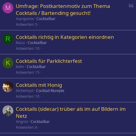
P
Umfrage: Postkartenmotiv zum Thema
M
o
Cocktails / Bartending gesucht!
l
mangomix
Cocktailbar
l
Antworten
5
Cocktails richtig in Kategorien einordnen
R
Raiza
Cocktailbar
Antworten
10
Cocktails für Parklichterfest
K
ki4m
Cocktailbar
Antworten
15
Cocktails mit Honig
Alchemyst
Cocktail-Rezepte
Antworten
10
Cocktails (sidecar) trüber als im auf Bildern im
Netz
Angrist
Cocktailbar
Antworten
6