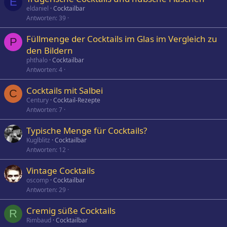
E
eldaniel
Cocktailbar
Antworten
39
Füllmenge der Cocktails im Glas im Vergleich zu
P
den Bildern
phthalo
Cocktailbar
Antworten
4
Cocktails mit Salbei
C
Century
Cocktail-Rezepte
Antworten
7
Typische Menge für Cocktails?
Kuglblitz
Cocktailbar
Antworten
12
Vintage Cocktails
oscomp
Cocktailbar
Antworten
29
Cremig süße Cocktails
R
Rimbaud
Cocktailbar