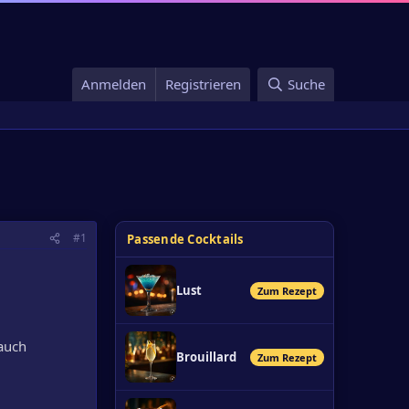
Anmelden
Registrieren
Suche
#1
Passende Cocktails
Lust
Zum Rezept
auch
Brouillard
Zum Rezept