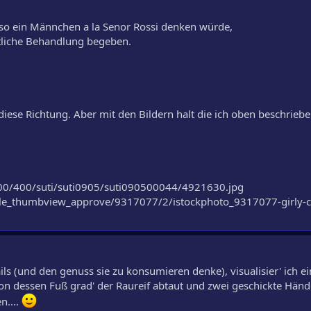
 so ein Männchen a la Senor Rossi denken würde,
ztliche Behandlung begeben.
iese Richtung. Aber mit den Bildern halt die ich oben beschrieb
00/400/suti/suti0905/suti090500044/4921630.jpg
ile_thumbview_approve/9317077/2/istockphoto_9317077-girly-co
ls (und den genuss sie zu konsumieren denke), visualisier' ich e
von dessen Fuß grad' der Raureif abtaut und zwei geschickte Händ
n....