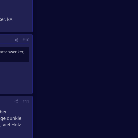
er. kA
#10
nacschwenker,
#11
bei
ige dunkle
 viel Holz