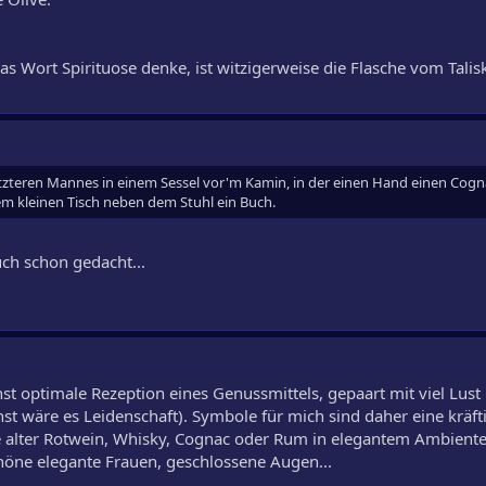
as Wort Spirituose denke, ist witzigerweise die Flasche vom Talisk
setzteren Mannes in einem Sessel vor'm Kamin, in der einen Hand einen Cog
dem kleinen Tisch neben dem Stuhl ein Buch.
uch schon gedacht...
st optimale Rezeption eines Genussmittels, gepaart mit viel Lust 
nst wäre es Leidenschaft). Symbole für mich sind daher eine kräft
e alter Rotwein, Whisky, Cognac oder Rum in elegantem Ambiente,
höne elegante Frauen, geschlossene Augen...