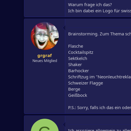
Warum frage ich das?
Ich bin dabei ein Logo für swi
Brainstorming. Zum Thema schwe
Flasche
Cocktailspitz
grgraf
Sektkelch
Neues Mitglied
Shaker
Barhocker
Schriftzug im "Neonleuchtrekla
Schweizer Flagge
Berge
Geißbock
P.S.: Sorry, falls ich das ein o
Ich assoziere allgemein zu al