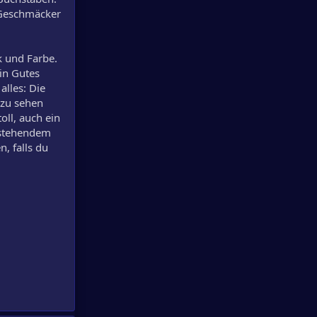
h Geschmäcker
k und Farbe.
in Gutes
lles: Die
 zu sehen
oll, auch ein
hstehendem
, falls du