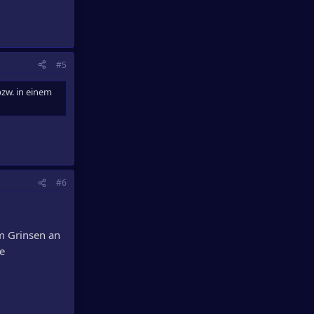
#5
bzw. in einem
#6
m Grinsen an
te