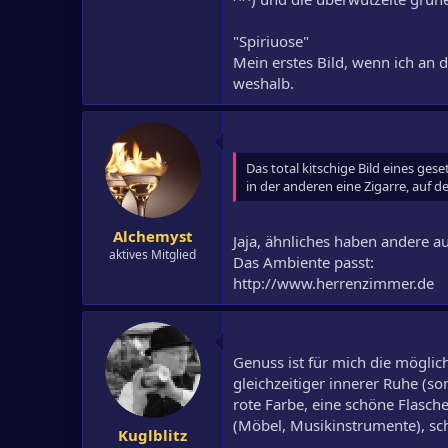
"Spiriuose"
Mein erstes Bild, wenn ich an d
weshalb.
Das total kitschige Bild eines ge
in der anderen eine Zigarre, auf 
Alchemyst
Jaja, ähnliches haben andere a
aktives Mitglied
Das Ambiente passt:
http://www.herrenzimmer.de
Genuss ist für mich die möglich
gleichzeitiger innerer Ruhe (so
rote Farbe, eine schöne Flasch
(Möbel, Musikinstrumente), sc
Kuglblitz