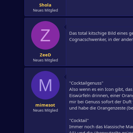
Shola
Neues Mitglied
Z
Das total kitschige Bild eines
Cognacschwenker, in der andere
ZeeD
Neues Mitglied
M
"Cocktailgenuss"
Also wenn es ein Icon gibt, das
Eiswürfeln drinnen, einer Or
mir bei Genuss sofort der Duft 
mimesot
und habe die Orangenzeste (be
Neues Mitglied
"Cocktail"
Immer noch das klassische Marti
^^) und die überwutzelte grüne