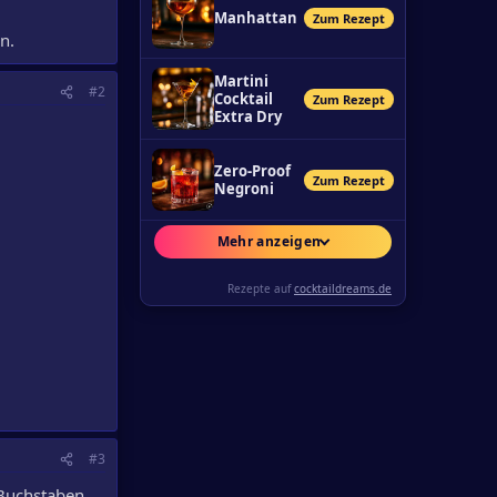
Manhattan
Zum Rezept
n.
Martini
#2
Cocktail
Zum Rezept
Extra Dry
Zero-Proof
Zum Rezept
Negroni
Mehr anzeigen
Rezepte auf
cocktaildreams.de
#3
 Buchstaben.