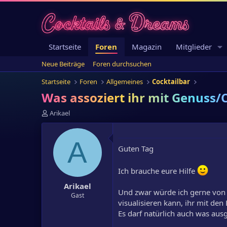
Startseite
Foren
Magazin
Mitglieder
Neue Beiträge
Foren durchsuchen
Startseite
Foren
Allgemeines
Cocktailbar
Was assoziert ihr mit Genuss/C
E
Arikael
r
s
t
A
Guten Tag
e
l
l
Ich brauche eure Hilfe
e
Arikael
r
Und zwar würde ich gerne von
Gast
visualisieren kann, ihr mit den
Es darf natürlich auch was ausg