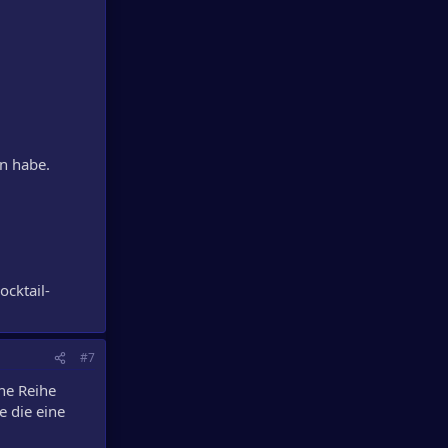
en habe.
cktail-
#7
ine Reihe
e die eine