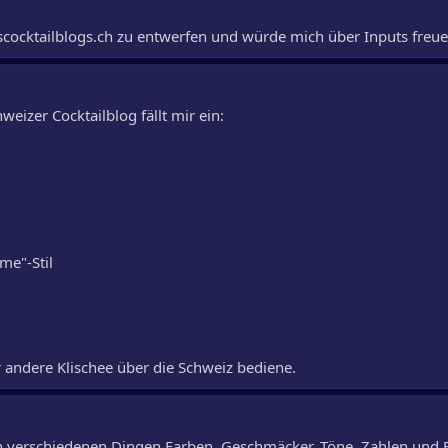
sscocktailblogs.ch zu entwerfen und würde mich über Inputs freue
izer Cocktailblog fällt mir ein:
me"-Stil
der andere Klischee über die Schweiz bediene.
len verschiedenen Dingen Farben, Geschmäcker, Töne, Zahlen und