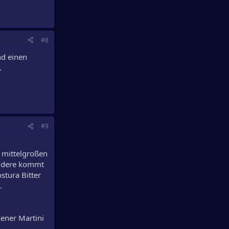
#8
nd einen
.
#9
t mittelgroßen
ondere kommt
stura Bitter
.
kener Martini