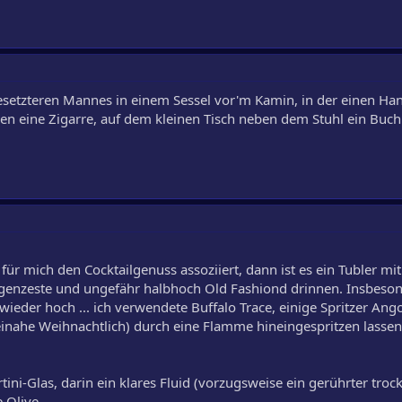
 gesetzteren Mannes in einem Sessel vor'm Kamin, in der einen Ha
n eine Zigarre, auf dem kleinen Tisch neben dem Stuhl ein Buch
 für mich den Cocktailgenuss assoziiert, dann ist es ein Tubler mi
angenzeste und ungefähr halbhoch Old Fashiond drinnen. Insbes
wieder hoch ... ich verwendete Buffalo Trace, einige Spritzer Ango
inahe Weihnachtlich) durch eine Flamme hineingespritzen lassen
ni-Glas, darin ein klares Fluid (vorzugsweise ein gerührter troc
 Olive.