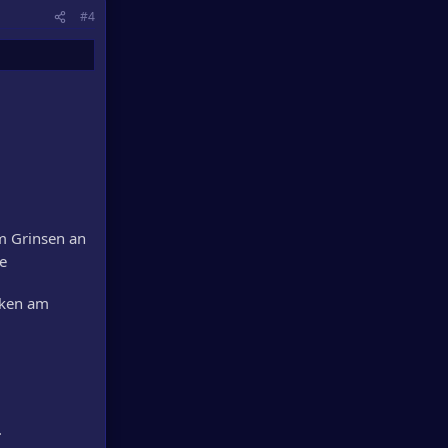
#4
m Grinsen an
te
cken am
.