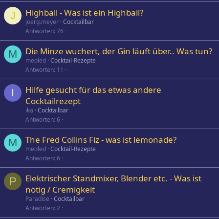
Highball - Was ist ein Highball?
J
joerg.meyer
Cocktailbar
Antworten
76
Die Minze wuchert, der Gin läuft über.. Was tun?
M
meoled
Cocktail-Rezepte
Antworten
11
Hilfe gesucht für das etwas andere
I
Cocktailrezept
ika
Cocktailbar
Antworten
6
The Fred Collins Fiz - was ist lemonade?
M
meoled
Cocktail-Rezepte
Antworten
6
Elektrischer Standmixer, Blender etc. - Was ist
P
nötig / Cremigkeit
Paradise
Cocktailbar
Antworten
2