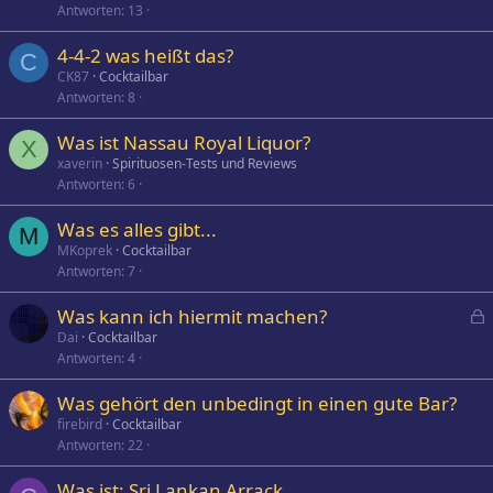
Antworten
13
4-4-2 was heißt das?
C
CK87
Cocktailbar
Antworten
8
Was ist Nassau Royal Liquor?
X
xaverin
Spirituosen-Tests und Reviews
Antworten
6
Was es alles gibt...
M
MKoprek
Cocktailbar
Antworten
7
Was kann ich hiermit machen?
e
Dai
Cocktailbar
Antworten
4
s
p
Was gehört den unbedingt in einen gute Bar?
e
firebird
Cocktailbar
r
Antworten
22
r
t
Was ist: Sri Lankan Arrack