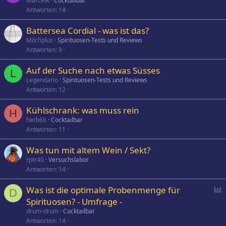
MarcelK
Cocktailbar
Antworten
14
Battersea Cordial - was ist das?
Milchplus
Spirituosen-Tests und Reviews
Antworten
9
Auf der Suche nach etwas Süsses
L
Legendario
Spirituosen-Tests und Reviews
Antworten
12
Kühlschrank: was muss rein
H
herb66
Cocktailbar
Antworten
11
Was tun mit altem Wein / Sekt?
rptr40
Versuchslabor
Antworten
14
P
Was ist die optimale Probenmenge für
D
o
Spirituosen? - Umfrage -
l
drum-drum
Cocktailbar
l
Antworten
14