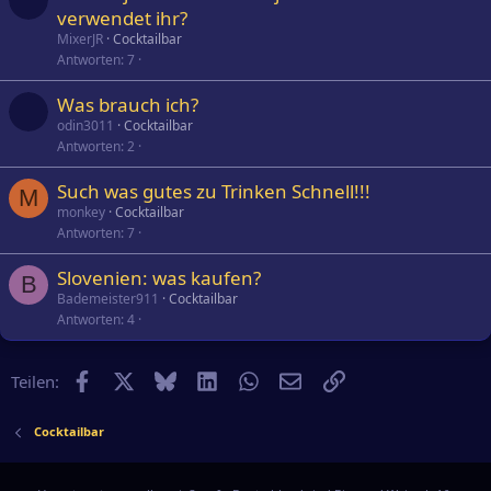
verwendet ihr?
MixerJR
Cocktailbar
Antworten
7
Was brauch ich?
odin3011
Cocktailbar
Antworten
2
Such was gutes zu Trinken Schnell!!!
M
monkey
Cocktailbar
Antworten
7
Slovenien: was kaufen?
B
Bademeister911
Cocktailbar
Antworten
4
Facebook
X
Bluesky
LinkedIn
WhatsApp
E-Mail
Link
Teilen:
Cocktailbar