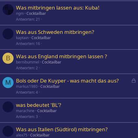
Was mitbringen lassen aus: Kuba!
ngm
Cocktailbar
Antworten
21
Was aus Schweden mitbringen?
kaptain
Cocktailbar
Antworten
16
Was aus England mitbringen lassen ?
B
bernibummel
Cocktailbar
Antworten
2
Bols oder De Kuyper - was macht das aus?
M
e
markus1980
Cocktailbar
Antworten
4
s
p
was bedeutet 'BL'?
e
marachine
Cocktailbar
r
Antworten
3
r
t
Was aus Italien (Südtirol) mitbringen?
alex75
Cocktailbar