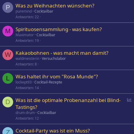
Was zu Weihnachten wünschen?
P
puremind
Cocktailbar
Antworten
22
Spirituosensammlung - was kaufen?
M
Maximator
Cocktailbar
Antworten
19
Kakaobohnen - was macht man damit?
W
waldmeisterin
Versuchslabor
Antworten
8
Was haltet ihr vom "Rosa Munde"?
L
lockept93
Cocktail-Rezepte
Antworten
14
P
Was ist die optimale Probenanzahl bei Blind-
D
o
Tastings?
l
drum-drum
Cocktailbar
l
Antworten
12
Cocktail-Party was ist ein Muss?
Z