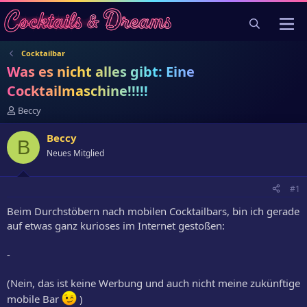
Cocktailbar
Was es nicht alles gibt: Eine
Cocktailmaschine!!!!!
E
Beccy
r
s
Beccy
B
t
Neues Mitglied
e
l
l
#1
e
r
Beim Durchstöbern nach mobilen Cocktailbars, bin ich gerade
auf etwas ganz kurioses im Internet gestoßen:
-
(Nein, das ist keine Werbung und auch nicht meine zukünftige
mobile Bar
)