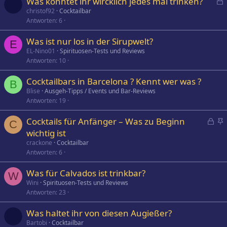
Was könntet ihr wircklich jedes mal trinken?
e
christof92
Cocktailbar
Antworten
6
s
p
Was ist nur los in der Sirupwelt?
e
E
EL-Nino01
Spirituosen-Tests und Reviews
r
Antworten
10
r
t
Cocktailbars in Barcelona ? Kennt wer was ?
B
Blise
Ausgeh-Tipps / Events und Bar-Reviews
Antworten
19
G
Cocktails für Anfänger – Was zu Beginn
C
e
n
wichtig ist
s
g
crackone
Cocktailbar
p
e
Antworten
6
e
h
Was für Calvados ist trinkbar?
r
e
W
Wini
Spirituosen-Tests und Reviews
r
f
Antworten
23
t
t
e
Was haltet ihr von diesen Augießer?
t
Bartobi
Cocktailbar