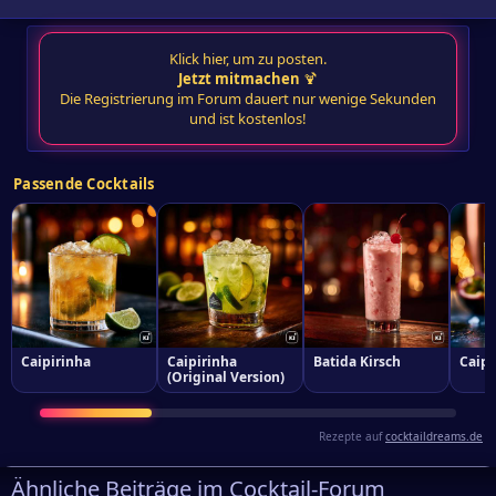
Klick hier, um zu posten.
Jetzt mitmachen
🍹
Die Registrierung im Forum dauert nur wenige Sekunden
und ist kostenlos!
Passende Cocktails
Caipirinha
Caipirinha
Batida Kirsch
Caipi
(Original Version)
Rezepte auf
cocktaildreams.de
Ähnliche Beiträge im Cocktail-Forum