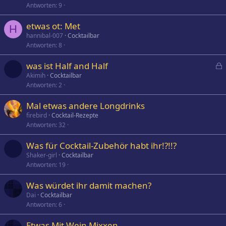
Antworten
9
etwas ot: Met
H
hannibal-007
Cocktailbar
Antworten
8
was ist Half and Half
e
Akimih
Cocktailbar
Antworten
2
s
p
Mal etwas andere Longdrinks
e
firebird
Cocktail-Rezepte
r
Antworten
32
r
t
Was für Cocktail-Zubehör habt ihr!?!!?
Shaker-girl
Cocktailbar
Antworten
19
Was würdet ihr damit machen?
Dai
Cocktailbar
Antworten
6
Etwas Mit Wein Mixxen