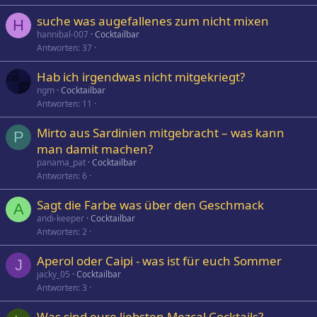
suche was augefallenes zum nicht mixen
H
hannibal-007
Cocktailbar
Antworten
37
Hab ich irgendwas nicht mitgekriegt?
ngm
Cocktailbar
Antworten
11
Mirto aus Sardinien mitgebracht – was kann
P
man damit machen?
panama_pat
Cocktailbar
Antworten
6
Sagt die Farbe was über den Geschmack
A
andi-keeper
Cocktailbar
Antworten
2
Aperol oder Caipi - was ist für euch Sommer
J
jacky_05
Cocktailbar
Antworten
3
Was sind eure liebsten Mezcal Cocktails?