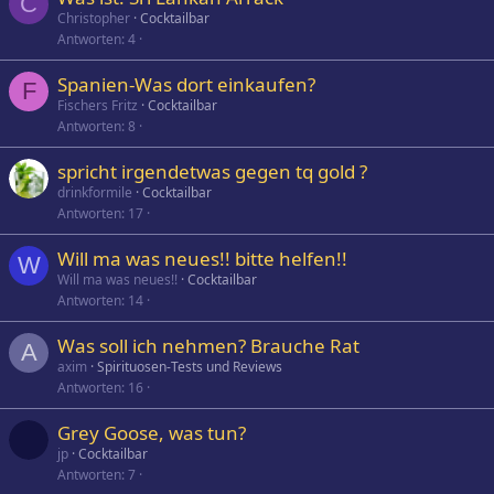
C
Christopher
Cocktailbar
Antworten
4
Spanien-Was dort einkaufen?
F
Fischers Fritz
Cocktailbar
Antworten
8
spricht irgendetwas gegen tq gold ?
drinkformile
Cocktailbar
Antworten
17
Will ma was neues!! bitte helfen!!
W
Will ma was neues!!
Cocktailbar
Antworten
14
Was soll ich nehmen? Brauche Rat
A
axim
Spirituosen-Tests und Reviews
Antworten
16
Grey Goose, was tun?
jp
Cocktailbar
Antworten
7