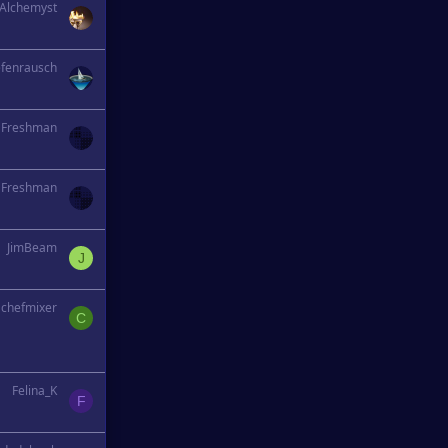
Alchemyst
efenrausch
Freshman
Freshman
JimBeam
J
chefmixer
C
Felina_K
F