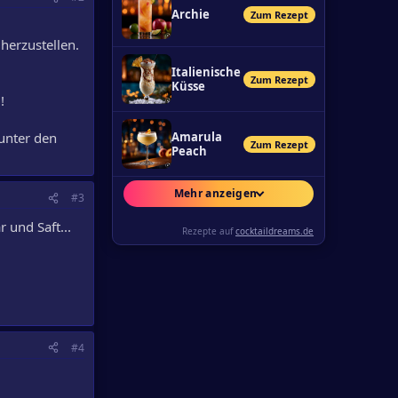
Archie
Zum Rezept
 herzustellen.
Italienische
Zum Rezept
Küsse
!
unter den
Amarula
Zum Rezept
Peach
Mehr anzeigen
#3
 und Saft...
Rezepte auf
cocktaildreams.de
#4