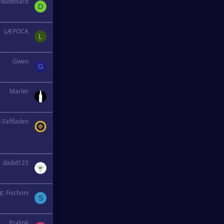
dudelsack
D
LÆPOCA
L
Gwen
G
Marler
s-Saftladen
dadid123
t. Fischoni
S
Praliné