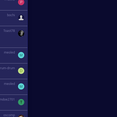
P
bochi
Toast78
meoled
M
drum-drum
D
meoled
M
omdoe2701
T
oscomp