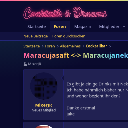
Startseite
Foren
Magazin
Mitglieder
Neue Beiträge
Foren durchsuchen
Startseite
Foren
Allgemeines
Cocktailbar
Maracujasaft <-> Maracujanek
E
MixerJR
r
s
t
Es gibt ja einige Drinks mit Ne
e
l
Ich habe nähmlich bisher nur N
l
und woher bezieht ihr den?
e
MixerJR
r
Danke erstmal
Neues Mitglied
Jake