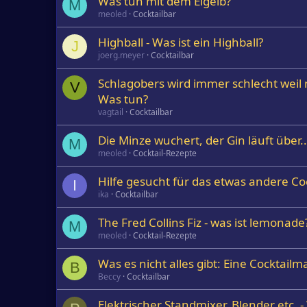
Was tun mit dem Eigelb?
M
meoled
Cocktailbar
Highball - Was ist ein Highball?
J
joerg.meyer
Cocktailbar
Schlagobers wird immer schlecht weil n
V
Was tun?
vagtail
Cocktailbar
Die Minze wuchert, der Gin läuft über.
M
meoled
Cocktail-Rezepte
Hilfe gesucht für das etwas andere Co
I
ika
Cocktailbar
The Fred Collins Fiz - was ist lemonade
M
meoled
Cocktail-Rezepte
Was es nicht alles gibt: Eine Cocktailma
B
Beccy
Cocktailbar
Elektrischer Standmixer, Blender etc. - 