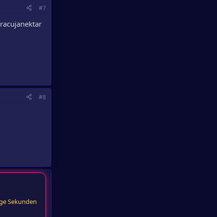
#7
racujanektar
#8
ige Sekunden