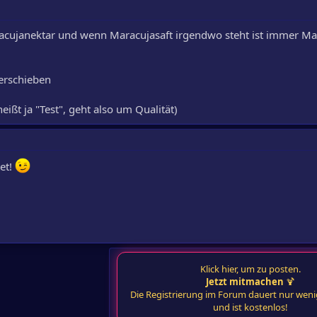
racujanektar und wenn Maracujasaft irgendwo steht ist immer Ma
erschieben
eißt ja "Test", geht also um Qualität)
et!
Klick hier, um zu posten.
Jetzt mitmachen
🍹
Die Registrierung im Forum dauert nur wen
und ist kostenlos!