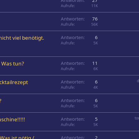
Antworten
27
Aufrufe
11K
Antworten
76
Aufrufe
56K
icht viel benötigt.
Antworten
6
Aufrufe
5K
. Was tun?
Antworten
11
Aufrufe
6K
cktailrezept
Antworten
6
Aufrufe
4K
?
Antworten
6
Aufrufe
5K
t
schine!!!!!
Antworten
5
Aufrufe
5K
Was ist nötig /
Antworten
2