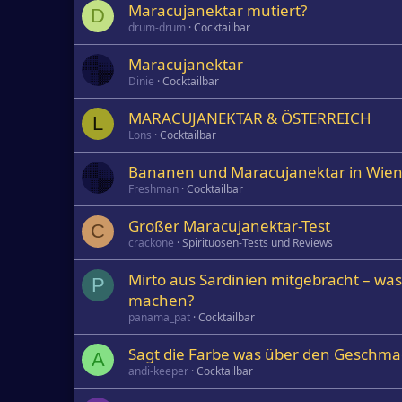
Maracujanektar mutiert?
D
drum-drum
Cocktailbar
Maracujanektar
Dinie
Cocktailbar
MARACUJANEKTAR & ÖSTERREICH
L
Lons
Cocktailbar
Bananen und Maracujanektar in Wien
Freshman
Cocktailbar
Großer Maracujanektar-Test
C
crackone
Spirituosen-Tests und Reviews
Mirto aus Sardinien mitgebracht – w
P
machen?
panama_pat
Cocktailbar
Sagt die Farbe was über den Geschma
A
andi-keeper
Cocktailbar