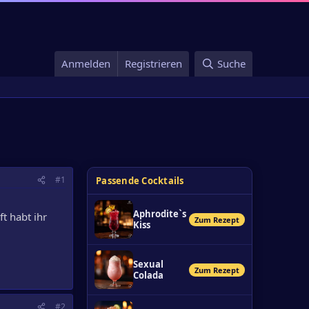
Anmelden
Registrieren
Suche
#1
Passende Cocktails
Aphrodite`s
t habt ihr
Zum Rezept
Kiss
Sexual
Zum Rezept
Colada
#2