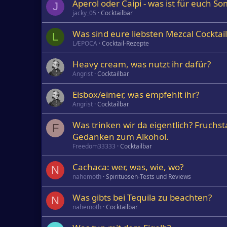
Aperol oder Caipi - was ist für euch 
J
jacky_05
Cocktailbar
Was sind eure liebsten Mezcal Cocktail
L
LÆPOCA
Cocktail-Rezepte
Heavy cream, was nutzt ihr dafür?
Angrist
Cocktailbar
Eisbox/eimer, was empfehlt ihr?
Angrist
Cocktailbar
Was trinken wir da eigentlich? Fruchstaf
F
Gedanken zum Alkohol.
Freedom33333
Cocktailbar
Cachaca: wer, was, wie, wo?
N
nahemoth
Spirituosen-Tests und Reviews
Was gibts bei Tequila zu beachten?
N
nahemoth
Cocktailbar