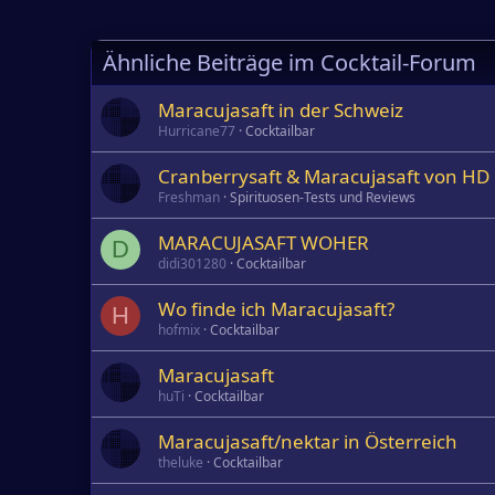
Ähnliche Beiträge im Cocktail-Forum
Maracujasaft in der Schweiz
Hurricane77
Cocktailbar
Cranberrysaft & Maracujasaft von HD
Freshman
Spirituosen-Tests und Reviews
MARACUJASAFT WOHER
D
didi301280
Cocktailbar
Wo finde ich Maracujasaft?
H
hofmix
Cocktailbar
Maracujasaft
huTi
Cocktailbar
Maracujasaft/nektar in Österreich
theluke
Cocktailbar