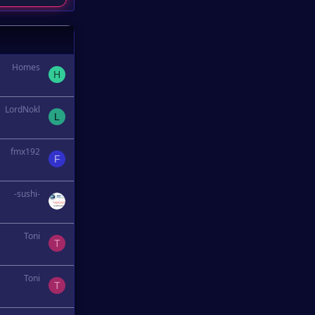
Homes
H
LordNokl
L
fmx192
F
-sushi-
Toni
T
Toni
T