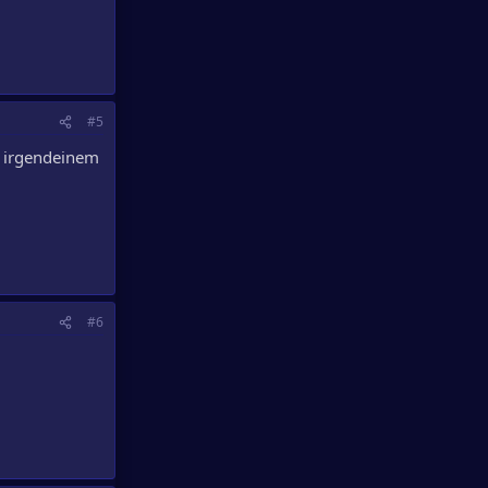
#5
on irgendeinem
#6