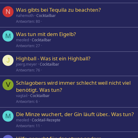
Was gibts bei Tequila zu beachten?
N
nahemoth
Cocktailbar
Antworten
80
Was tun mit dem Eigelb?
M
meoled
Cocktailbar
Antworten
27
Highball - Was ist ein Highball?
J
joerg.meyer
Cocktailbar
Antworten
76
Schlagobers wird immer schlecht weil nicht viel
V
benötigt. Was tun?
vagtail
Cocktailbar
Antworten
6
Die Minze wuchert, der Gin läuft über.. Was tun?
M
meoled
Cocktail-Rezepte
Antworten
11