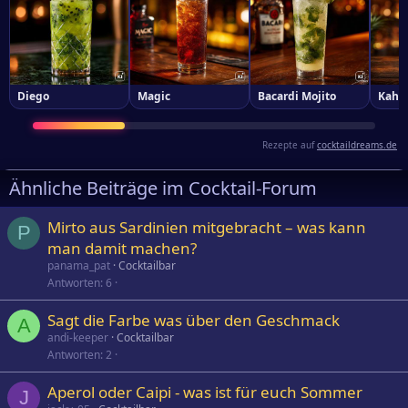
Diego
Magic
Bacardi Mojito
Kahlu
Rezepte auf
cocktaildreams.de
Ähnliche Beiträge im Cocktail-Forum
Mirto aus Sardinien mitgebracht – was kann
P
man damit machen?
panama_pat
Cocktailbar
Antworten
6
Sagt die Farbe was über den Geschmack
A
andi-keeper
Cocktailbar
Antworten
2
Aperol oder Caipi - was ist für euch Sommer
J