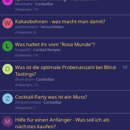
M
Maximator
Cocktailbar
Antworten
19
Kakaobohnen - was macht man damit?
W
waldmeisterin
Versuchslabor
Antworten
8
Was haltet ihr vom "Rosa Munde"?
L
lockept93
Cocktail-Rezepte
Antworten
14
P
Was ist die optimale Probenanzahl bei Blind-
D
o
Tastings?
l
drum-drum
Cocktailbar
l
Antworten
12
Cocktail-Party was ist ein Muss?
Z
Zitronencocktail
Cocktailbar
Antworten
1
Hilfe für einen Anfänger - Was soll ich als
M
nächstes kaufen?