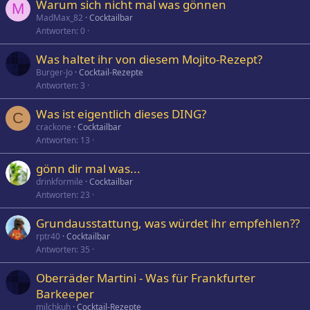
Warum sich nicht mal was gönnen
M
MadMax_82
Cocktailbar
Antworten
0
Was haltet ihr von diesem Mojito-Rezept?
Burger-Jo
Cocktail-Rezepte
Antworten
3
Was ist eigentlich dieses DING?
C
crackone
Cocktailbar
Antworten
13
gönn dir mal was...
drinkformile
Cocktailbar
Antworten
23
Grundausstattung, was würdet ihr empfehlen??
rptr40
Cocktailbar
Antworten
35
Oberräder Martini - Was für Frankfurter
Barkeeper
milchkuh
Cocktail-Rezepte