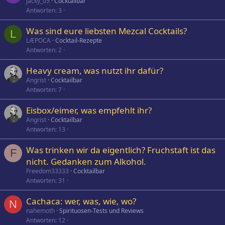
jacky_05
Cocktailbar
Antworten
3
Was sind eure liebsten Mezcal Cocktails?
L
LÆPOCA
Cocktail-Rezepte
Antworten
2
Heavy cream, was nutzt ihr dafür?
Angrist
Cocktailbar
Antworten
7
Eisbox/eimer, was empfehlt ihr?
Angrist
Cocktailbar
Antworten
13
Was trinken wir da eigentlich? Fruchstaft ist das
F
nicht. Gedanken zum Alkohol.
Freedom33333
Cocktailbar
Antworten
31
Cachaca: wer, was, wie, wo?
N
nahemoth
Spirituosen-Tests und Reviews
Antworten
12