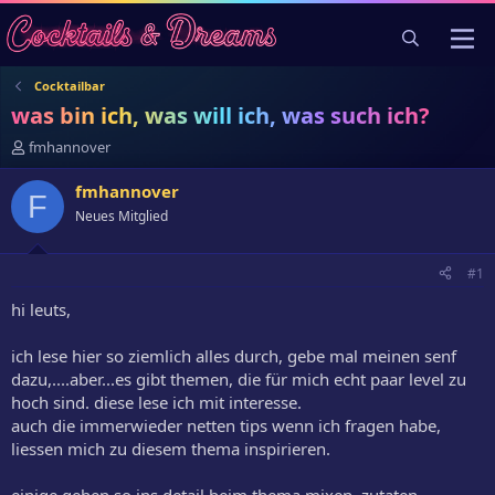
Cocktailbar
was bin ich, was will ich, was such ich?
E
fmhannover
r
s
fmhannover
F
t
Neues Mitglied
e
l
l
#1
e
r
hi leuts,
ich lese hier so ziemlich alles durch, gebe mal meinen senf
dazu,....aber...es gibt themen, die für mich echt paar level zu
hoch sind. diese lese ich mit interesse.
auch die immerwieder netten tips wenn ich fragen habe,
liessen mich zu diesem thema inspirieren.
einige gehen so ins detail beim thema mixen, zutaten...