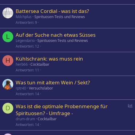
Battersea Cordial - was ist das?
Milchplus
Spirituosen-Tests und Reviews
Antworten
9
Auf der Suche nach etwas Süsses
L
Legendario
Spirituosen-Tests und Reviews
Antworten
12
Kühlschrank: was muss rein
H
herb66
Cocktailbar
Antworten
11
Was tun mit altem Wein / Sekt?
rptr40
Versuchslabor
Antworten
14
P
Was ist die optimale Probenmenge für
D
o
Spirituosen? - Umfrage -
l
drum-drum
Cocktailbar
l
Antworten
14