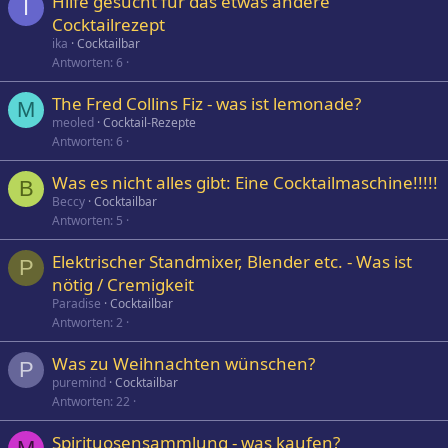
Hilfe gesucht für das etwas andere
I
Cocktailrezept
ika
Cocktailbar
Antworten
6
The Fred Collins Fiz - was ist lemonade?
M
meoled
Cocktail-Rezepte
Antworten
6
Was es nicht alles gibt: Eine Cocktailmaschine!!!!!
B
Beccy
Cocktailbar
Antworten
5
Elektrischer Standmixer, Blender etc. - Was ist
P
nötig / Cremigkeit
Paradise
Cocktailbar
Antworten
2
Was zu Weihnachten wünschen?
P
puremind
Cocktailbar
Antworten
22
Spirituosensammlung - was kaufen?