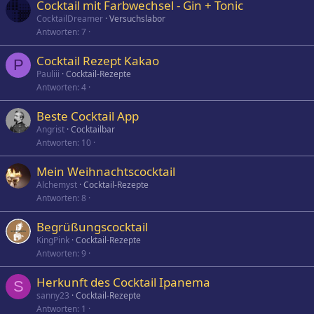
Cocktail mit Farbwechsel - Gin + Tonic
CocktailDreamer
Versuchslabor
Antworten
7
Cocktail Rezept Kakao
P
Pauliii
Cocktail-Rezepte
Antworten
4
Beste Cocktail App
Angrist
Cocktailbar
Antworten
10
Mein Weihnachtscocktail
Alchemyst
Cocktail-Rezepte
Antworten
8
Begrüßungscocktail
KingPink
Cocktail-Rezepte
Antworten
9
Herkunft des Cocktail Ipanema
S
sanny23
Cocktail-Rezepte
Antworten
1