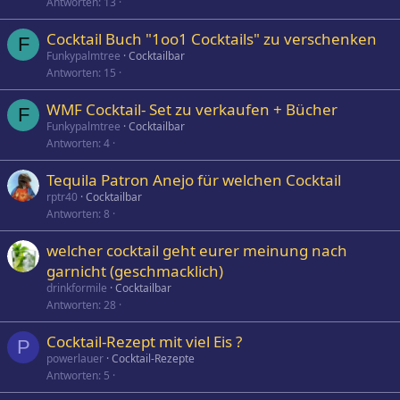
Antworten
13
Cocktail Buch "1oo1 Cocktails" zu verschenken
F
Funkypalmtree
Cocktailbar
Antworten
15
WMF Cocktail- Set zu verkaufen + Bücher
F
Funkypalmtree
Cocktailbar
Antworten
4
Tequila Patron Anejo für welchen Cocktail
rptr40
Cocktailbar
Antworten
8
welcher cocktail geht eurer meinung nach
garnicht (geschmacklich)
drinkformile
Cocktailbar
Antworten
28
Cocktail-Rezept mit viel Eis ?
P
powerlauer
Cocktail-Rezepte
Antworten
5