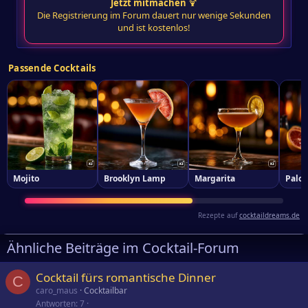
Jetzt mitmachen
🍹
Die Registrierung im Forum dauert nur wenige Sekunden
und ist kostenlos!
Passende Cocktails
Mojito
Brooklyn Lamp
Margarita
Palo
Rezepte auf
cocktaildreams.de
Ähnliche Beiträge im Cocktail-Forum
Cocktail fürs romantische Dinner
C
caro_maus
Cocktailbar
Antworten
7