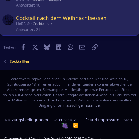
Antworten
16
Cocktail nach dem Weihnachtsessen
HoRRoR
Cocktailbar
Antworten
21
Facebook
X
Bluesky
LinkedIn
WhatsApp
E-Mail
Link
Teilen:
Cocktailbar
Verantwortungsvoll genießen: In Deutschland sind Bier und Wein ab 16,
Spirituosen ab 18 Jahren erlaubt – in anderen Ländern können abweichende
Altersgrenzen gelten. Schwangere, Minderjährige sowie Personen am Steuer
sollten auf Alkohol verzichten. Unsere Rezepte verstehen Alkohol als Genussmittel
in Maßen und richten sich an Erwachsene. Mehr zum verantwortungsvollen
Umgang unter
massvoll-geniessen.de
.
Nutzungsbedingungen
Datenschutz
Hilfe und Impressum
Start
R
S
S
®
Community platform by XenForo
© 2010-2026 XenForo Ltd.