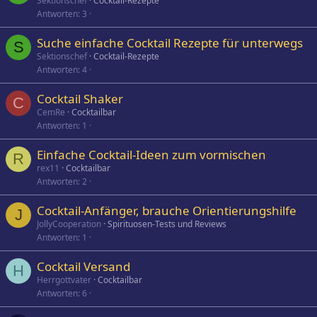
Sektionschef
Cocktail-Rezepte
Antworten
3
Suche einfache Cocktail Rezepte für unterwegs
S
Sektionschef
Cocktail-Rezepte
Antworten
4
Cocktail Shaker
C
CemRe
Cocktailbar
Antworten
1
Einfache Cocktail-Ideen zum vormischen
R
rex11
Cocktailbar
Antworten
2
Cocktail-Anfänger, brauche Orientierungshilfe
J
JollyCooperation
Spirituosen-Tests und Reviews
Antworten
1
Cocktail Versand
H
Herrgottvater
Cocktailbar
Antworten
6