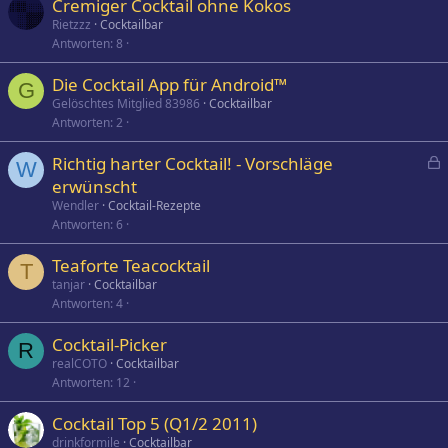
Cremiger Cocktail ohne Kokos
Rietzzz
Cocktailbar
Antworten
8
Die Cocktail App für Android™
G
Gelöschtes Mitglied 83986
Cocktailbar
Antworten
2
Richtig harter Cocktail! - Vorschläge
W
e
erwünscht
s
Wendler
Cocktail-Rezepte
p
Antworten
6
e
Teaforte Teacocktail
r
T
tanjar
Cocktailbar
r
Antworten
4
t
Cocktail-Picker
R
realCOTO
Cocktailbar
Antworten
12
Cocktail Top 5 (Q1/2 2011)
drinkformile
Cocktailbar