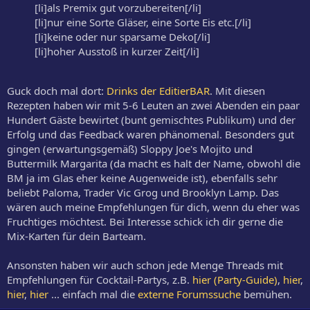
[li]als Premix gut vorzubereiten[/li]
[li]nur eine Sorte Gläser, eine Sorte Eis etc.[/li]
[li]keine oder nur sparsame Deko[/li]
[li]hoher Ausstoß in kurzer Zeit[/li]
Guck doch mal dort:
Drinks der EditierBAR
. Mit diesen
Rezepten haben wir mit 5-6 Leuten an zwei Abenden ein paar
Hundert Gäste bewirtet (bunt gemischtes Publikum) und der
Erfolg und das Feedback waren phänomenal. Besonders gut
gingen (erwartungsgemäß) Sloppy Joe's Mojito und
Buttermilk Margarita (da macht es halt der Name, obwohl die
BM ja im Glas eher keine Augenweide ist), ebenfalls sehr
beliebt Paloma, Trader Vic Grog und Brooklyn Lamp. Das
wären auch meine Empfehlungen für dich, wenn du eher was
Fruchtiges möchtest. Bei Interesse schick ich dir gerne die
Mix-Karten für dein Barteam.
Ansonsten haben wir auch schon jede Menge Threads mit
Empfehlungen für Cocktail-Partys, z.B.
hier (Party-Guide)
,
hier
,
hier
,
hier
... einfach mal die
externe Forumssuche
bemühen.