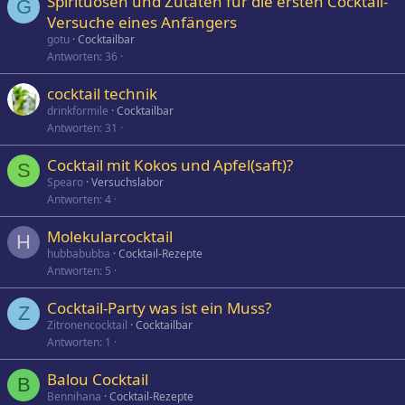
Spirituosen und Zutaten für die ersten Cocktail-
G
Versuche eines Anfängers
gotu
Cocktailbar
Antworten
36
cocktail technik
drinkformile
Cocktailbar
Antworten
31
Cocktail mit Kokos und Apfel(saft)?
S
Spearo
Versuchslabor
Antworten
4
Molekularcocktail
H
hubbabubba
Cocktail-Rezepte
Antworten
5
Cocktail-Party was ist ein Muss?
Z
Zitronencocktail
Cocktailbar
Antworten
1
Balou Cocktail
B
Bennihana
Cocktail-Rezepte