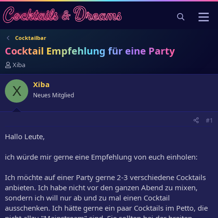
Cocktailbar
Cocktail Empfehlung für eine Party
E
Xiba
r
s
Xiba
X
t
Neues Mitglied
e
l
l
#1
e
r
Hallo Leute,
ich würde mir gerne eine Empfehlung von euch einholen:
Ich möchte auf einer Party gerne 2-3 verschiedene Cocktails
anbieten. Ich habe nicht vor den ganzen Abend zu mixen,
sondern ich will nur ab und zu mal einen Cocktail
ausschenken. Ich hätte gerne ein paar Cocktails im Petto, die
nicht allzu "Mainstream" sind. Sie sollten bei der breiten