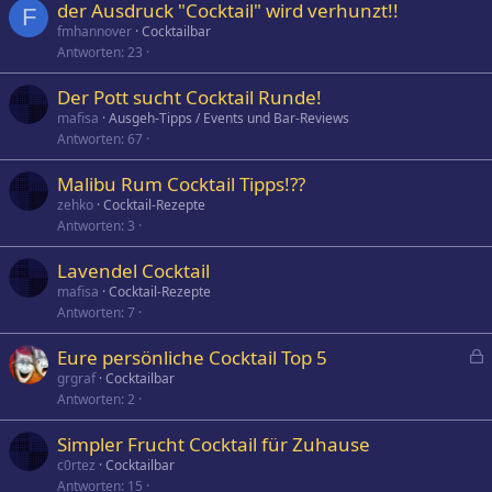
der Ausdruck "Cocktail" wird verhunzt!!
F
fmhannover
Cocktailbar
Antworten
23
Der Pott sucht Cocktail Runde!
mafisa
Ausgeh-Tipps / Events und Bar-Reviews
Antworten
67
Malibu Rum Cocktail Tipps!??
zehko
Cocktail-Rezepte
Antworten
3
Lavendel Cocktail
mafisa
Cocktail-Rezepte
Antworten
7
Eure persönliche Cocktail Top 5
e
grgraf
Cocktailbar
Antworten
2
s
p
Simpler Frucht Cocktail für Zuhause
e
c0rtez
Cocktailbar
r
Antworten
15