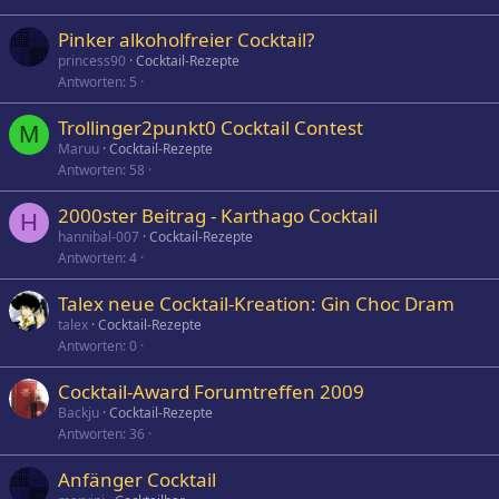
r
t
Pinker alkoholfreier Cocktail?
princess90
Cocktail-Rezepte
Antworten
5
Trollinger2punkt0 Cocktail Contest
M
Maruu
Cocktail-Rezepte
Antworten
58
2000ster Beitrag - Karthago Cocktail
H
hannibal-007
Cocktail-Rezepte
Antworten
4
Talex neue Cocktail-Kreation: Gin Choc Dram
talex
Cocktail-Rezepte
Antworten
0
Cocktail-Award Forumtreffen 2009
Backju
Cocktail-Rezepte
Antworten
36
Anfänger Cocktail