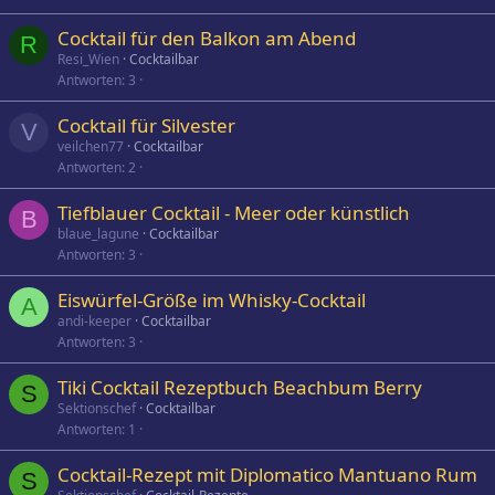
Cocktail für den Balkon am Abend
R
Resi_Wien
Cocktailbar
Antworten
3
Cocktail für Silvester
V
veilchen77
Cocktailbar
Antworten
2
Tiefblauer Cocktail - Meer oder künstlich
B
blaue_lagune
Cocktailbar
Antworten
3
Eiswürfel-Größe im Whisky-Cocktail
A
andi-keeper
Cocktailbar
Antworten
3
Tiki Cocktail Rezeptbuch Beachbum Berry
S
Sektionschef
Cocktailbar
Antworten
1
Cocktail-Rezept mit Diplomatico Mantuano Rum
S