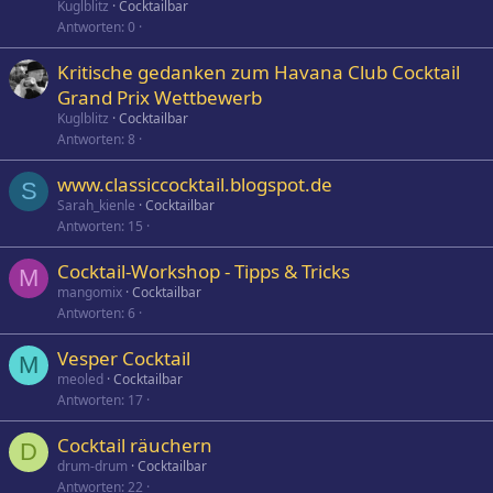
Kuglblitz
Cocktailbar
Antworten
0
Kritische gedanken zum Havana Club Cocktail
Grand Prix Wettbewerb
Kuglblitz
Cocktailbar
Antworten
8
www.classiccocktail.blogspot.de
S
Sarah_kienle
Cocktailbar
Antworten
15
Cocktail-Workshop - Tipps & Tricks
M
mangomix
Cocktailbar
Antworten
6
Vesper Cocktail
M
meoled
Cocktailbar
Antworten
17
Cocktail räuchern
D
drum-drum
Cocktailbar
Antworten
22