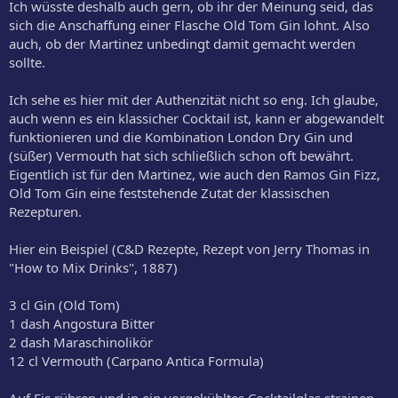
Ich wüsste deshalb auch gern, ob ihr der Meinung seid, das
sich die Anschaffung einer Flasche Old Tom Gin lohnt. Also
auch, ob der Martinez unbedingt damit gemacht werden
sollte.
Ich sehe es hier mit der Authenzität nicht so eng. Ich glaube,
auch wenn es ein klassicher Cocktail ist, kann er abgewandelt
funktionieren und die Kombination London Dry Gin und
(süßer) Vermouth hat sich schließlich schon oft bewährt.
Eigentlich ist für den Martinez, wie auch den Ramos Gin Fizz,
Old Tom Gin eine feststehende Zutat der klassischen
Rezepturen.
Hier ein Beispiel (C&D Rezepte, Rezept von Jerry Thomas in
"How to Mix Drinks", 1887)
3 cl Gin (Old Tom)
1 dash Angostura Bitter
2 dash Maraschinolikör
12 cl Vermouth (Carpano Antica Formula)
Auf Eis rühren und in ein vorgekühltes Cocktailglas strainen.