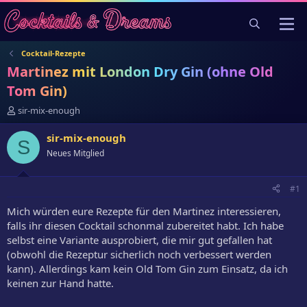
Cocktail-Rezepte
Martinez mit London Dry Gin (ohne Old
Tom Gin)
E
sir-mix-enough
r
s
sir-mix-enough
S
t
Neues Mitglied
e
l
l
#1
e
r
Mich würden eure Rezepte für den Martinez interessieren,
falls ihr diesen Cocktail schonmal zubereitet habt. Ich habe
selbst eine Variante ausprobiert, die mir gut gefallen hat
(obwohl die Rezeptur sicherlich noch verbessert werden
kann). Allerdings kam kein Old Tom Gin zum Einsatz, da ich
keinen zur Hand hatte.