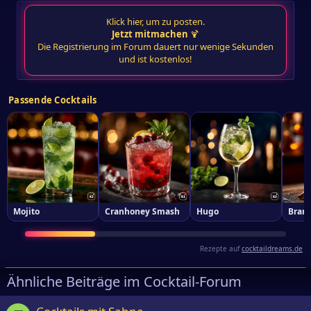
Klick hier, um zu posten.
Jetzt mitmachen
🍹
Die Registrierung im Forum dauert nur wenige Sekunden
und ist kostenlos!
Passende Cocktails
Mojito
Cranhoney Smash
Hugo
Bran
Rezepte auf
cocktaildreams.de
Ähnliche Beiträge im Cocktail-Forum