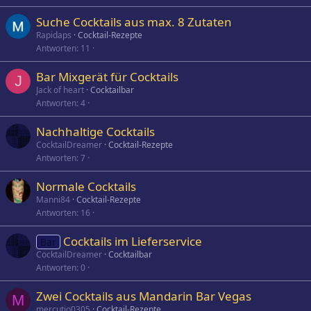
Suche Cocktails aus max. 8 Zutaten
Rapidaps
Cocktail-Rezepte
Antworten
11
Bar Mixgerät für Cocktails
J
Jack of heart
Cocktailbar
Antworten
4
Nachhaltige Cocktails
CocktailDreamer
Cocktail-Rezepte
Antworten
7
Normale Cocktails
Manni84
Cocktail-Rezepte
Antworten
16
Cocktails im Lieferservice
Bar
CocktailDreamer
Cocktailbar
Antworten
0
Zwei Cocktails aus Mandarin Bar Vegas
M
mercutio0305
Cocktail-Rezepte