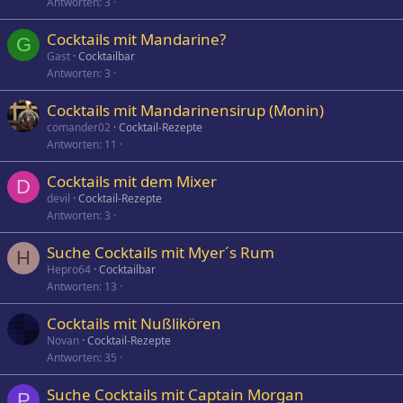
Antworten
3
Cocktails mit Mandarine?
G
Gast
Cocktailbar
Antworten
3
Cocktails mit Mandarinensirup (Monin)
comander02
Cocktail-Rezepte
Antworten
11
Cocktails mit dem Mixer
D
devil
Cocktail-Rezepte
Antworten
3
Suche Cocktails mit Myer´s Rum
H
Hepro64
Cocktailbar
Antworten
13
Cocktails mit Nußlikören
Novan
Cocktail-Rezepte
Antworten
35
Suche Cocktails mit Captain Morgan
P