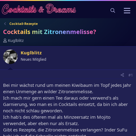
Cocktail-Rezepte
Cocktails mit Zitronenmelisse?
E
Kuglblitz
r
s
Kuglblitz
t
Neues Mitglied
e
l
l
#1
e
r
Bei mir wächst rund um meinen Kiwibaum im Topf jedes Jahr
einen Unmenge an wilder Zitronenmelisse.
Ich mach mir gern einen Tee daraus oder verwend's als
Garnierung, wo man es in Cocktails einsetzt, da bin ich aber
noch nicht schlau geworden.
Ich hab's des öfteren mal als Minzeersatz im Mojito
verwendet, aber eben nur als Ersatz.
Gibt es Rezepte, die Zitronenmelisse verlangen? Inder SuFu
hab' ich auf die Schnelle nichts entdeckt.