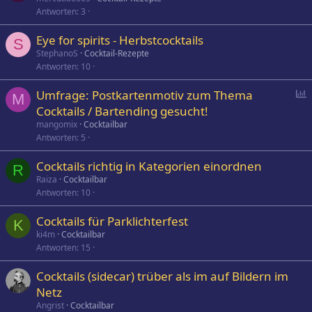
Antworten
3
Eye for spirits - Herbstcocktails
S
StephanoS
Cocktail-Rezepte
Antworten
10
P
Umfrage: Postkartenmotiv zum Thema
M
o
Cocktails / Bartending gesucht!
l
mangomix
Cocktailbar
l
Antworten
5
Cocktails richtig in Kategorien einordnen
R
Raiza
Cocktailbar
Antworten
10
Cocktails für Parklichterfest
K
ki4m
Cocktailbar
Antworten
15
Cocktails (sidecar) trüber als im auf Bildern im
Netz
Angrist
Cocktailbar