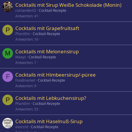
Cocktails mit Sirup Weiße Schokolade (Monin)
comander02
Cocktail-Rezepte
Antworten
41
Cocktails mit Grapefruitsaft
P
Phant0m
Cocktail-Rezepte
Antworten
16
Cocktails mit Melonensirup
M
Maxys
Cocktail-Rezepte
Antworten
7
Cocktails mit Himbeersirup/-püree
F
Foodmarket
Cocktail-Rezepte
Antworten
9
Cocktails mit Lebkuchensirup?
P
Phant0m
Cocktail-Rezepte
Antworten
55
Cocktails mit Haselnuß-Sirup
exorzist
Cocktail-Rezepte