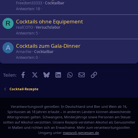
Freedom33333
Cocktailbar
Antworten
18
Cocktails ohne Equipement
R
realCOTO
Versuchslabor
Antworten
5
Cocktails zum Gala-Dinner
A
Arnachie
Cocktailbar
Antworten
0
Facebook
X
Bluesky
LinkedIn
WhatsApp
E-Mail
Link
Teilen:
Cocktail-Rezepte
Verantwortungsvoll genießen: In Deutschland sind Bier und Wein ab 16,
Spirituosen ab 18 Jahren erlaubt – in anderen Ländern können abweichende
Altersgrenzen gelten. Schwangere, Minderjährige sowie Personen am Steuer
sollten auf Alkohol verzichten. Unsere Rezepte verstehen Alkohol als Genussmittel
in Maßen und richten sich an Erwachsene. Mehr zum verantwortungsvollen
Umgang unter
massvoll-geniessen.de
.