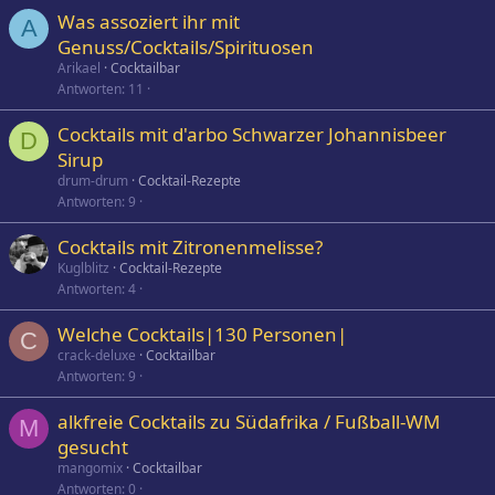
Was assoziert ihr mit
A
Genuss/Cocktails/Spirituosen
Arikael
Cocktailbar
Antworten
11
Cocktails mit d'arbo Schwarzer Johannisbeer
D
Sirup
drum-drum
Cocktail-Rezepte
Antworten
9
Cocktails mit Zitronenmelisse?
Kuglblitz
Cocktail-Rezepte
Antworten
4
Welche Cocktails|130 Personen|
C
crack-deluxe
Cocktailbar
Antworten
9
alkfreie Cocktails zu Südafrika / Fußball-WM
M
gesucht
mangomix
Cocktailbar
Antworten
0