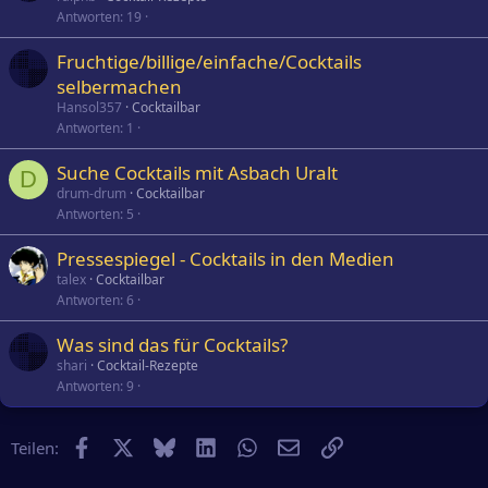
r
Antworten
19
r
t
Fruchtige/billige/einfache/Cocktails
selbermachen
Hansol357
Cocktailbar
Antworten
1
Suche Cocktails mit Asbach Uralt
D
drum-drum
Cocktailbar
Antworten
5
Pressespiegel - Cocktails in den Medien
talex
Cocktailbar
Antworten
6
Was sind das für Cocktails?
shari
Cocktail-Rezepte
Antworten
9
Facebook
X
Bluesky
LinkedIn
WhatsApp
E-Mail
Link
Teilen: