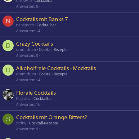
ChrisReb
Cocktailbar
Antworten
8
Cocktails mit Banks 7
N
nahemoth
Cocktailbar
Antworten
14
Crazy Cocktails
D
drum-drum
Cocktail-Rezepte
Antworten
0
Alkoholfreie Cocktails - Mocktails
D
drum-drum
Cocktail-Rezepte
Antworten
14
Florale Cocktails
Kuglblitz
Cocktailbar
Antworten
16
Cocktails mit Orange Bitters?
S
Stritty
Cocktail-Rezepte
Antworten
9