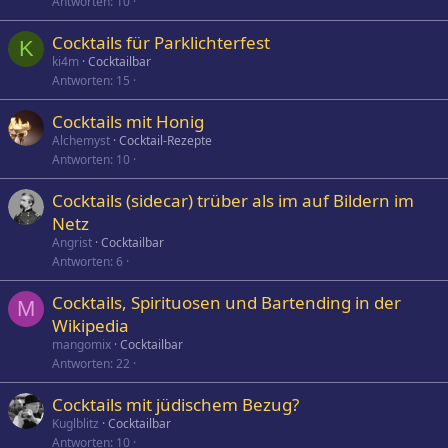
Antworten
10
Cocktails für Parklichterfest
K
ki4m
Cocktailbar
Antworten
15
Cocktails mit Honig
Alchemyst
Cocktail-Rezepte
Antworten
10
Cocktails (sidecar) trüber als im auf Bildern im
Netz
Angrist
Cocktailbar
Antworten
6
Cocktails, Spirituosen und Bartending in der
M
Wikipedia
mangomix
Cocktailbar
Antworten
22
Cocktails mit jüdischem Bezug?
Kuglblitz
Cocktailbar
Antworten
10