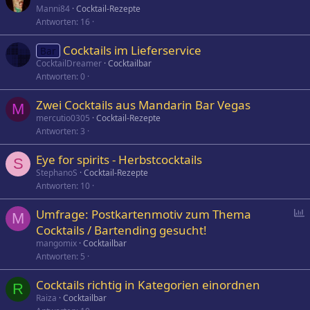
Manni84
Cocktail-Rezepte
Antworten
16
Cocktails im Lieferservice
Bar
CocktailDreamer
Cocktailbar
Antworten
0
Zwei Cocktails aus Mandarin Bar Vegas
M
mercutio0305
Cocktail-Rezepte
Antworten
3
Eye for spirits - Herbstcocktails
S
StephanoS
Cocktail-Rezepte
Antworten
10
P
Umfrage: Postkartenmotiv zum Thema
M
o
Cocktails / Bartending gesucht!
l
mangomix
Cocktailbar
l
Antworten
5
Cocktails richtig in Kategorien einordnen
R
Raiza
Cocktailbar