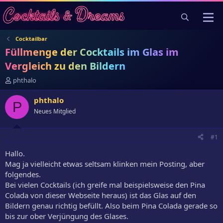
Cocktailbar
Füllmenge der Cocktails im Glas im
Vergleich zu den Bildern
E
phthalo
r
s
phthalo
P
t
Neues Mitglied
e
l
l
#1
e
r
Hallo.
Mag ja vielleicht etwas seltsam klinken mein Posting, aber
folgendes.
Bei vielen Cocktails (ich greife mal beispielsweise den Pina
Colada von dieser Webseite heraus) ist das Glas auf den
Bildern genau richtig befüllt. Also beim Pina Colada gerade so
bis zur ober Verjüngung des Glases.