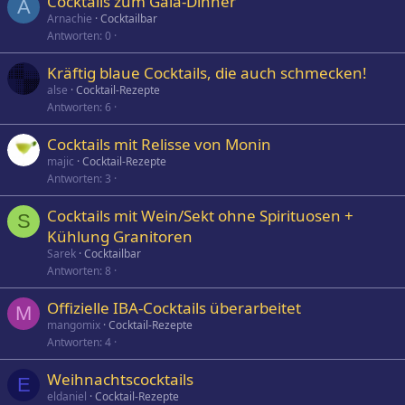
Cocktails zum Gala-Dinner
A
Arnachie
Cocktailbar
Antworten
0
Kräftig blaue Cocktails, die auch schmecken!
alse
Cocktail-Rezepte
Antworten
6
Cocktails mit Relisse von Monin
majic
Cocktail-Rezepte
Antworten
3
Cocktails mit Wein/Sekt ohne Spirituosen +
S
Kühlung Granitoren
Sarek
Cocktailbar
Antworten
8
Offizielle IBA-Cocktails überarbeitet
M
mangomix
Cocktail-Rezepte
Antworten
4
Weihnachtscocktails
E
eldaniel
Cocktail-Rezepte