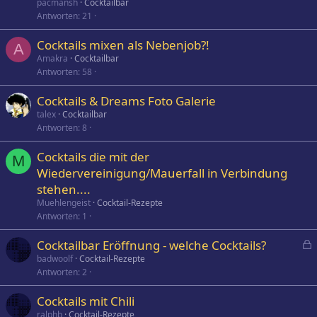
pacmansh
Cocktailbar
Antworten
21
Cocktails mixen als Nebenjob?!
A
Amakra
Cocktailbar
Antworten
58
Cocktails & Dreams Foto Galerie
talex
Cocktailbar
Antworten
8
Cocktails die mit der
M
Wiedervereinigung/Mauerfall in Verbindung
stehen....
Muehlengeist
Cocktail-Rezepte
Antworten
1
Cocktailbar Eröffnung - welche Cocktails?
e
badwoolf
Cocktail-Rezepte
Antworten
2
s
p
Cocktails mit Chili
e
ralphb
Cocktail-Rezepte