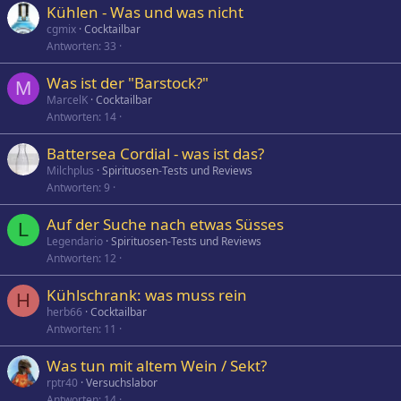
Kühlen - Was und was nicht
cgmix
Cocktailbar
Antworten
33
Was ist der "Barstock?"
M
MarcelK
Cocktailbar
Antworten
14
Battersea Cordial - was ist das?
Milchplus
Spirituosen-Tests und Reviews
Antworten
9
Auf der Suche nach etwas Süsses
L
Legendario
Spirituosen-Tests und Reviews
Antworten
12
Kühlschrank: was muss rein
H
herb66
Cocktailbar
Antworten
11
Was tun mit altem Wein / Sekt?
rptr40
Versuchslabor
Antworten
14