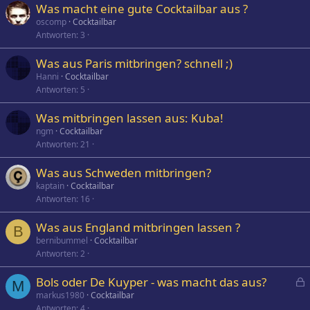
Was macht eine gute Cocktailbar aus ?
oscomp
Cocktailbar
Antworten
3
Was aus Paris mitbringen? schnell ;)
Hanni
Cocktailbar
Antworten
5
Was mitbringen lassen aus: Kuba!
ngm
Cocktailbar
Antworten
21
Was aus Schweden mitbringen?
kaptain
Cocktailbar
Antworten
16
Was aus England mitbringen lassen ?
B
bernibummel
Cocktailbar
Antworten
2
Bols oder De Kuyper - was macht das aus?
M
e
markus1980
Cocktailbar
Antworten
4
s