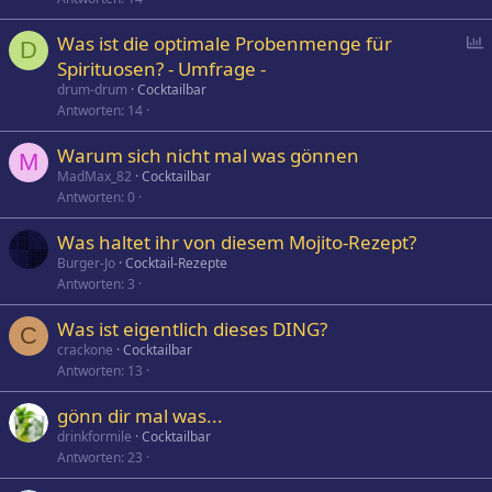
P
Was ist die optimale Probenmenge für
D
o
Spirituosen? - Umfrage -
l
drum-drum
Cocktailbar
l
Antworten
14
Warum sich nicht mal was gönnen
M
MadMax_82
Cocktailbar
Antworten
0
Was haltet ihr von diesem Mojito-Rezept?
Burger-Jo
Cocktail-Rezepte
Antworten
3
Was ist eigentlich dieses DING?
C
crackone
Cocktailbar
Antworten
13
gönn dir mal was...
drinkformile
Cocktailbar
Antworten
23