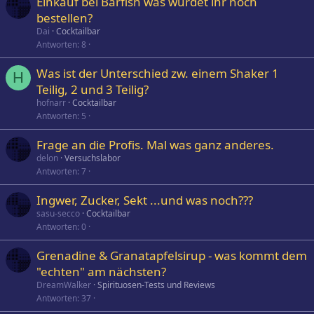
Einkauf bei Barfish was würdet ihr noch
bestellen?
Dai
Cocktailbar
Antworten
8
Was ist der Unterschied zw. einem Shaker 1
H
Teilig, 2 und 3 Teilig?
hofnarr
Cocktailbar
Antworten
5
Frage an die Profis. Mal was ganz anderes.
delon
Versuchslabor
Antworten
7
Ingwer, Zucker, Sekt ...und was noch???
sasu-secco
Cocktailbar
Antworten
0
Grenadine & Granatapfelsirup - was kommt dem
"echten" am nächsten?
DreamWalker
Spirituosen-Tests und Reviews
Antworten
37