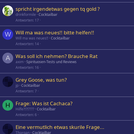
spricht irgendetwas gegen tq gold ?
drinkformile
Cocktailbar
Antworten
17
Will ma was neues!! bitte helfen!!
W
Will ma was neues!!
Cocktailbar
Antworten
14
Was soll ich nehmen? Brauche Rat
A
axim
Spirituosen-Tests und Reviews
Antworten
16
Grey Goose, was tun?
jp
Cocktailbar
Antworten
7
Frage: Was ist Cachaca?
H
Hilfe?!?!????
Cocktailbar
Antworten
6
Eine vermutlich etwas skurile Frage...
Thorgan
Cocktailbar