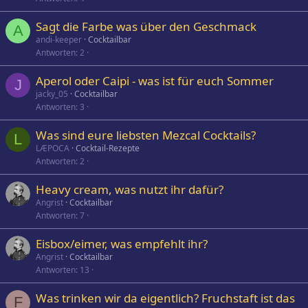
p
Sagt die Farbe was über den Geschmack
e
A
andi-keeper
Cocktailbar
r
Antworten
2
r
t
Aperol oder Caipi - was ist für euch Sommer
J
jacky_05
Cocktailbar
Antworten
3
Was sind eure liebsten Mezcal Cocktails?
L
LÆPOCA
Cocktail-Rezepte
Antworten
2
Heavy cream, was nutzt ihr dafür?
Angrist
Cocktailbar
Antworten
7
Eisbox/eimer, was empfehlt ihr?
Angrist
Cocktailbar
Antworten
13
Was trinken wir da eigentlich? Fruchstaft ist das
F