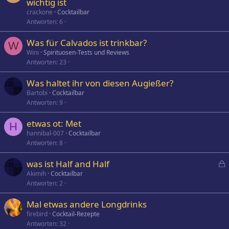
e
n
wichtig ist
s
g
crackone
Cocktailbar
p
e
Antworten
6
e
h
Was für Calvados ist trinkbar?
r
e
W
Wini
Spirituosen-Tests und Reviews
r
f
Antworten
23
t
t
e
Was haltet ihr von diesen Augießer?
t
Bartobi
Cocktailbar
Antworten
9
etwas ot: Met
H
hannibal-007
Cocktailbar
Antworten
8
was ist Half and Half
e
Akimih
Cocktailbar
Antworten
2
s
p
Mal etwas andere Longdrinks
e
firebird
Cocktail-Rezepte
r
Antworten
32
r