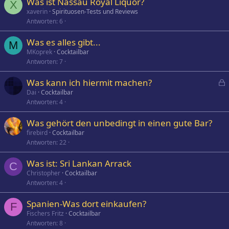
Was ist Nassau Royal Liquor?
X
xaverin
Spirituosen-Tests und Reviews
Antworten
6
Was es alles gibt...
M
MKoprek
Cocktailbar
Antworten
7
Was kann ich hiermit machen?
e
Dai
Cocktailbar
Antworten
4
s
p
Was gehört den unbedingt in einen gute Bar?
e
firebird
Cocktailbar
r
Antworten
22
r
t
Was ist: Sri Lankan Arrack
C
Christopher
Cocktailbar
Antworten
4
Spanien-Was dort einkaufen?
F
Fischers Fritz
Cocktailbar
Antworten
8