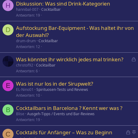
Diskussion: Was sind Drink-Kategorien
H
hannibal-007
Cocktailbar
Antworten
19
Aufstockung Bar-Equipment - Was haltet ihr von
D
der Auswahl?
drum-drum
Cocktailbar
Antworten
12
Was könntet ihr wircklich jedes mal trinken?
e
christof92
Cocktailbar
Antworten
6
s
p
Was ist nur los in der Sirupwelt?
e
E
EL-Nino01
Spirituosen-Tests und Reviews
r
Antworten
10
r
t
Cocktailbars in Barcelona ? Kennt wer was ?
B
Blise
Ausgeh-Tipps / Events und Bar-Reviews
Antworten
19
G
Cocktails für Anfänger – Was zu Beginn
C