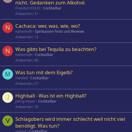
nicht. Gedanken zum Alkohol.
Freedom33333
Cocktailbar
Antworten
31
Cachaca: wer, was, wie, wo?
N
nahemoth
Spirituosen-Tests und Reviews
Antworten
12
Was gibts bei Tequila zu beachten?
N
nahemoth
Cocktailbar
Antworten
80
Was tun mit dem Eigelb?
M
meoled
Cocktailbar
Antworten
27
Highball - Was ist ein Highball?
J
joerg.meyer
Cocktailbar
Antworten
76
Schlagobers wird immer schlecht weil nicht viel
V
benötigt. Was tun?
vagtail
Cocktailbar