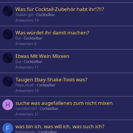
t
Was für Cocktail-Zubehör habt ihr!?!!?
Shaker-girl
Cocktailbar
Antworten
19
Was würdet ihr damit machen?
Dai
Cocktailbar
Antworten
6
Etwas Mit Wein Mixxen
Dai
Cocktailbar
Antworten
11
Taugen Ebay-Shake-Tools was?
Papa_Noah
Cocktailbar
Antworten
15
suche was augefallenes zum nicht mixen
H
hannibal-007
Cocktailbar
Antworten
37
was bin ich, was will ich, was such ich?
F
fmhannover
Cocktailbar