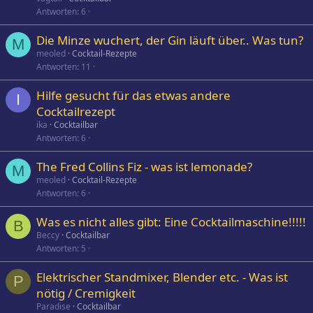
Antworten
6
Die Minze wuchert, der Gin läuft über.. Was tun?
M
meoled
Cocktail-Rezepte
Antworten
11
Hilfe gesucht für das etwas andere
I
Cocktailrezept
ika
Cocktailbar
Antworten
6
The Fred Collins Fiz - was ist lemonade?
M
meoled
Cocktail-Rezepte
Antworten
6
Was es nicht alles gibt: Eine Cocktailmaschine!!!!!
B
Beccy
Cocktailbar
Antworten
5
Elektrischer Standmixer, Blender etc. - Was ist
P
nötig / Cremigkeit
Paradise
Cocktailbar