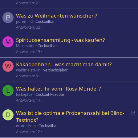
Antworten
2
Was zu Weihnachten wünschen?
P
puremind
Cocktailbar
Antworten
22
Spirituosensammlung - was kaufen?
M
Maximator
Cocktailbar
Antworten
19
Kakaobohnen - was macht man damit?
W
waldmeisterin
Versuchslabor
Antworten
8
Was haltet ihr vom "Rosa Munde"?
L
lockept93
Cocktail-Rezepte
Antworten
14
P
Was ist die optimale Probenanzahl bei Blind-
D
o
Tastings?
l
drum-drum
Cocktailbar
l
Antworten
12