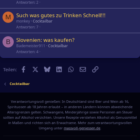
Antworten
2
Such was gutes zu Trinken Schnell!!!
M
monkey
Cocktailbar
Antworten
7
Slovenien: was kaufen?
B
Bademeister911
Cocktailbar
Antworten
4
Facebook
X
Bluesky
LinkedIn
WhatsApp
E-Mail
Link
Teilen:
Cocktailbar
Verantwortungsvoll genießen: In Deutschland sind Bier und Wein ab 16,
Spirituosen ab 18 Jahren erlaubt – in anderen Ländern können abweichende
Altersgrenzen gelten. Schwangere, Minderjährige sowie Personen am Steuer
sollten auf Alkohol verzichten. Unsere Rezepte verstehen Alkohol als Genussmittel
in Maßen und richten sich an Erwachsene. Mehr zum verantwortungsvollen
Umgang unter
massvoll-geniessen.de
.