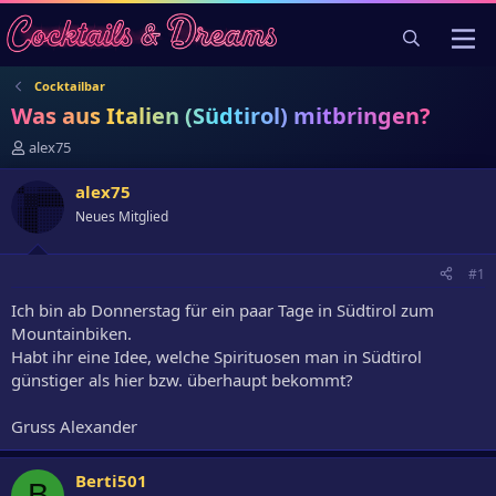
Cocktailbar
Was aus Italien (Südtirol) mitbringen?
E
alex75
r
s
alex75
t
Neues Mitglied
e
l
l
#1
e
r
Ich bin ab Donnerstag für ein paar Tage in Südtirol zum
Mountainbiken.
Habt ihr eine Idee, welche Spirituosen man in Südtirol
günstiger als hier bzw. überhaupt bekommt?
Gruss Alexander
Berti501
B