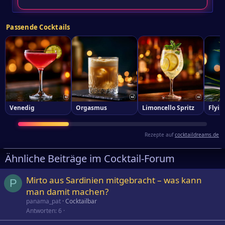
Passende Cocktails
Venedig
Orgasmus
Limoncello Spritz
Flyin
Rezepte auf
cocktaildreams.de
Ähnliche Beiträge im Cocktail-Forum
Mirto aus Sardinien mitgebracht – was kann
P
man damit machen?
panama_pat
Cocktailbar
Antworten
6