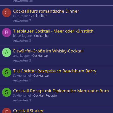
Antworten
35
Cocktail fürs romantische Dinner
C
caro_maus
Cocktailbar
Antworten
7
Tiefblauer Cocktail - Meer oder künstlich
B
blaue_lagune
Cocktailbar
Antworten
3
Eiswürfel-Größe im Whisky-Cocktail
A
andi-keeper
Cocktailbar
Antworten
3
Tiki Cocktail Rezeptbuch Beachbum Berry
S
Sektionschef
Cocktailbar
Antworten
1
Cocktail-Rezept mit Diplomatico Mantuano Rum
S
Sektionschef
Cocktail-Rezepte
Antworten
3
Cocktail Shaker
C