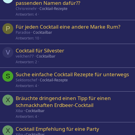
passenden Namen dafür??
Chrisreinehr
Cocktail-Rezepte
Antworten
4
Für jeden Cocktail eine andere Marke Rum?
P
Paradise
Cocktailbar
Antworten
10
Cocktail für Silvester
V
veilchen77
Cocktailbar
Antworten
2
Suche einfache Cocktail Rezepte für unterwegs
S
Sektionschef
Cocktail-Rezepte
Antworten
4
Bräuchte dringend einen Tipp für einen
X
schmackhaften Erdbeer-Cocktail
Xiba
Cocktailbar
Antworten
4
Cocktail Empfehlung für eine Party
X
Xiba
Cocktailbar