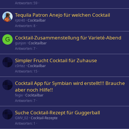
Antworten
59
Tequila Patron Anejo für welchen Cocktail
rptr40
Cocktailbar
Antworten
8
Cocktail-Zusammenstellung für Varieté-Abend
G
gunjon
Cocktailbar
Antworten
7
Simpler Frucht Cocktail für Zuhause
c0rtez
Cocktailbar
Antworten
15
Cocktail App für Symbian wird erstellt!!! Brauche
aber noch Hilfe!!
fegix
Cocktailbar
Antworten
7
Suche Cocktail-Rezept für Guggerball
GMV_02
Cocktail-Rezepte
Antworten
1