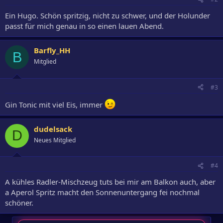
Ein Hugo. Schön spritzig, nicht zu schwer, und der Holunder
passt für mich genau in so einen lauen Abend.
Barfly_HH
B
Mitglied
#3
Gin Tonic mit viel Eis, immer
dudelsack
D
Neues Mitglied
#4
A kühles Radler-Mischzeug tuts bei mir am Balkon auch, aber
a Aperol Spritz macht den Sonnenuntergang fei nochmal
schöner.