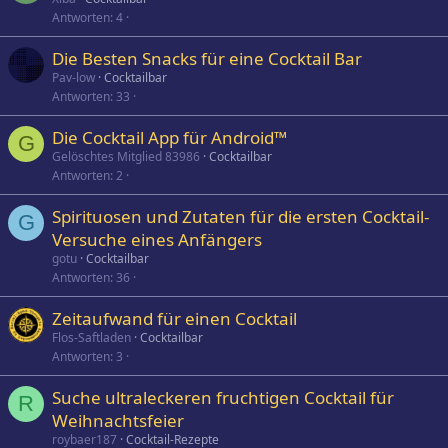
Antworten
4
Die Besten Snacks für eine Cocktail Bar
Pav-low
Cocktailbar
Antworten
33
Die Cocktail App für Android™
G
Gelöschtes Mitglied 83986
Cocktailbar
Antworten
2
Spirituosen und Zutaten für die ersten Cocktail-
G
Versuche eines Anfängers
gotu
Cocktailbar
Antworten
36
Zeitaufwand für einen Cocktail
Flos-Saftladen
Cocktailbar
Antworten
3
Suche ultraleckeren fruchtigen Cocktail für
R
Weihnachtsfeier
roybaer187
Cocktail-Rezepte