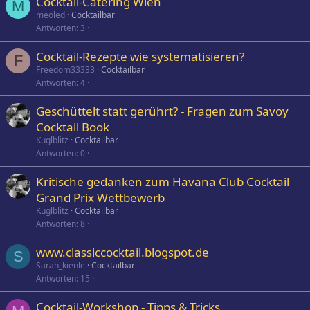
Cocktail-Catering Wien
M
meoled
Cocktailbar
Antworten
3
Cocktail-Rezepte wie systematisieren?
F
Freedom33333
Cocktailbar
Antworten
4
Geschüttelt statt gerührt? - Fragen zum Savoy
Cocktail Book
Kuglblitz
Cocktailbar
Antworten
0
Kritische gedanken zum Havana Club Cocktail
Grand Prix Wettbewerb
Kuglblitz
Cocktailbar
Antworten
8
www.classiccocktail.blogspot.de
S
Sarah_kienle
Cocktailbar
Antworten
15
Cocktail-Workshop - Tipps & Tricks