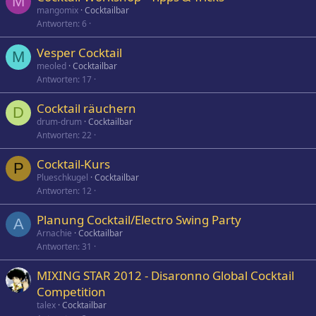
M
mangomix
Cocktailbar
Antworten
6
Vesper Cocktail
M
meoled
Cocktailbar
Antworten
17
Cocktail räuchern
D
drum-drum
Cocktailbar
Antworten
22
Cocktail-Kurs
P
Plueschkugel
Cocktailbar
Antworten
12
Planung Cocktail/Electro Swing Party
A
Arnachie
Cocktailbar
Antworten
31
MIXING STAR 2012 - Disaronno Global Cocktail
Competition
talex
Cocktailbar