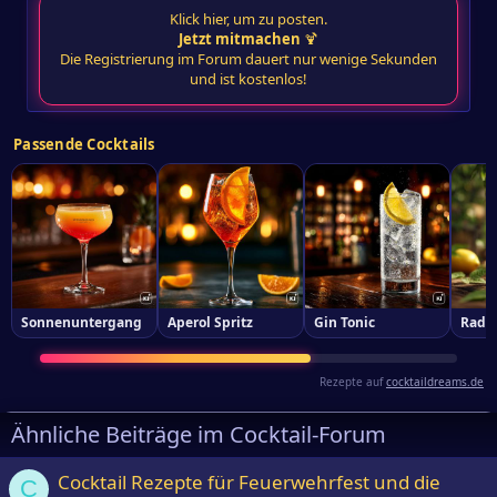
Klick hier, um zu posten.
Jetzt mitmachen
🍹
Die Registrierung im Forum dauert nur wenige Sekunden
und ist kostenlos!
Passende Cocktails
Sonnenuntergang
Aperol Spritz
Gin Tonic
Radle
Rezepte auf
cocktaildreams.de
Ähnliche Beiträge im Cocktail-Forum
Cocktail Rezepte für Feuerwehrfest und die
C