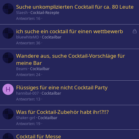
Suche unkomplizierten Cocktail für ca. 80 Leute
Slaesh
Cocktail-Rezepte
Antworten
16
ich suche ein cocktail für einen wettbewerb
e
bluewhiteMD
Cocktailbar
Antworten
36
s
p
Wandere aus, suche Cocktail-Vorschläge für
e
meine Bar
r
Beami
Cocktailbar
r
Antworten
24
t
Flüssiges für eine nicht Cocktail Party
H
hannibal-007
Cocktailbar
Antworten
13
Was für Cocktail-Zubehör habt ihr!?!!?
Shaker-girl
Cocktailbar
Antworten
19
Cocktail für Messe