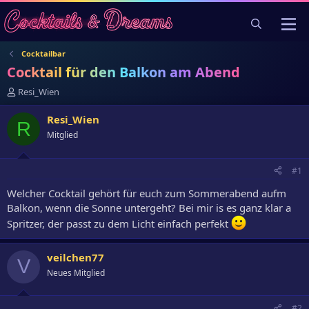
Cocktailbar
Cocktail für den Balkon am Abend
E
Resi_Wien
r
s
Resi_Wien
R
t
Mitglied
e
l
l
#1
e
r
Welcher Cocktail gehört für euch zum Sommerabend aufm
Balkon, wenn die Sonne untergeht? Bei mir is es ganz klar a
Spritzer, der passt zu dem Licht einfach perfekt
veilchen77
V
Neues Mitglied
#2