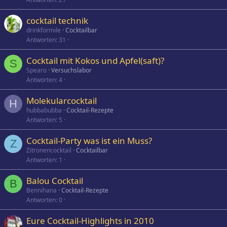
cocktail technik
drinkformile
Cocktailbar
Antworten
31
Cocktail mit Kokos und Apfel(saft)?
S
Spearo
Versuchslabor
Antworten
4
Molekularcocktail
H
hubbabubba
Cocktail-Rezepte
Antworten
5
Cocktail-Party was ist ein Muss?
Z
Zitronencocktail
Cocktailbar
Antworten
1
Balou Cocktail
B
Bennihana
Cocktail-Rezepte
Antworten
0
Eure Cocktail-Highlights in 2010