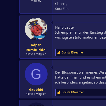
Mitglied
Cheers,
SourFan
Hallo Leute,
Ich empfehle für den Einstieg 
wichtigsten Informationen bez
Käptn
Rumbuddel
CocktailDreamer
R
aktives Mitglied
e
a
k
G
t
Der Illusionist war meines Wis
i
o
hatte den mal, und es ist ein 
n
ich besonders angetan, so dass
e
n
Grobi69
:
CocktailDreamer
R
aktives Mitglied
e
a
k