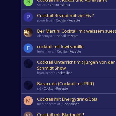
S
Spearo
Versuchslabor
Cocktail-Rezept mit viel Eis ?
P
powerlauer
Cocktail-Rezepte
Der Martini Cocktail mit weissem su
Alchemyst
Cocktail-Rezepte
cocktail mit kiwi-vanille
F
fmhannover
Cocktail-Rezepte
Cocktail Unterricht mit Jürgen von der
Schmidt Show
brankochef
Cocktailbar
Baracuda (Cocktail mit Pfiff)
jp2
Cocktail-Rezepte
Cocktail mit Energydrink/Cola
M
mapi seecom.at
Cocktailbar
Cocktail mit Blattgold!!!