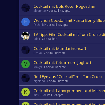
Cocktail mit Bols Roter Rogoschin
alpenmax
Cocktail-Rezepte
Welchen Cocktail mit Fanta Berry Blue
F
flschmid
Cocktail-Rezepte
TV-Tipp: Film Cocktail mit Tom Cruise 
talex
Cocktailbar
Cocktail mit Mandarinensaft
DraVo
Cocktail-Rezepte
Cocktail mit fettarmem Joghurt
M
Maxys
Cocktail-Rezepte
Red Eye aus "Cocktail" mit Tom Cruise
highland
Cocktail-Rezepte
Cocktail mit Laborpumpen und Mikro
K
Kissi
Cocktail-Rezepte
Cocktail mit Laborpumpen und Mikro