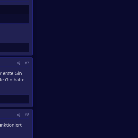
#7
r erste Gin
e Gin hatte.
#8
nktioniert