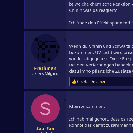
b) welche chemische Reaktion vo
Chinin was da reagiert?
Ich finde den Effekt spannend 
Wenn du Chinin und Schwarzlich
bekommen. UV-Licht wird ansc
wieder abgegeben. Diese Frequ
Bei den Verfärbungen handelt 
Freshman
dazu imho pflanzliche Zusätze 
aktives Mitglied
CocktailDreamer
R
e
a
k
S
t
Moin zusammen,
i
o
n
Ich hab mal gehört, dass es Tee
e
könnte das damit zusammenh
n
SourFan
: