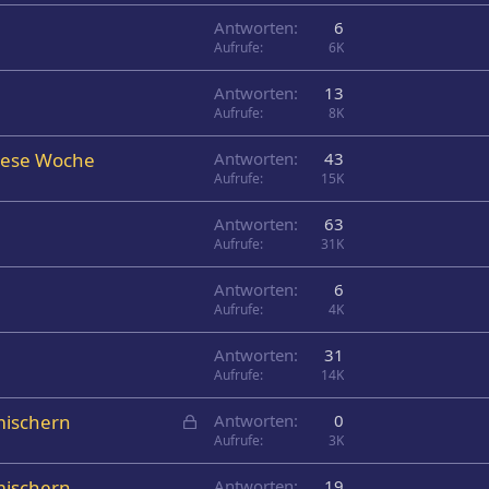
Antworten
6
Aufrufe
6K
Antworten
13
Aufrufe
8K
diese Woche
Antworten
43
Aufrufe
15K
Antworten
63
Aufrufe
31K
Antworten
6
Aufrufe
4K
Antworten
31
Aufrufe
14K
G
mischern
Antworten
0
e
Aufrufe
3K
s
mischern
Antworten
19
p