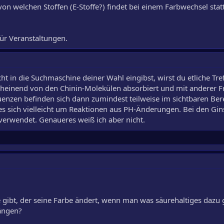
n welchen Stoffen (E-Stoffe?) findet bei einem Farbwechsel statt
für Veranstaltungen.
t in die Suchmaschine deiner Wahl eingibst, wirst du etliche Tre
heinend von den Chinin-Molekülen absorbiert und mit anderer 
enzen befinden sich dann zumindest teilweise im sichtbaren Ber
es sich vielleicht um Reaktionen aus PH-Änderungen. Bei den Gi
verwendet. Genaueres weiß ich aber nicht.
 gibt, der seine Farbe ändert, wenn man was säurehaltiges dazu gi
ängen?