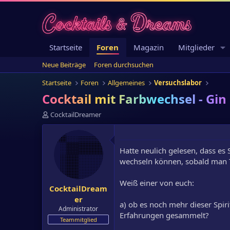
Startseite
Foren
Magazin
Mitglieder
Neue Beiträge
Foren durchsuchen
Startseite
Foren
Allgemeines
Versuchslabor
Cocktail mit Farbwechsel - Gin 
E
CocktailDreamer
r
s
t
Hatte neulich gelesen, dass es S
e
l
wechseln können, sobald man T
l
e
Weiß einer von euch:
CocktailDream
r
er
a) ob es noch mehr dieser Spiri
Administrator
Erfahrungen gesammelt?
Teammitglied