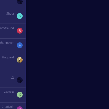
Shola
S
ndyfreund
B
mhannover
F
Hagbard
jp2
xaverin
X
ChatNoir