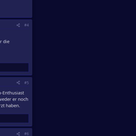
#4
r die
#5
n-Enthusiast
 weder er noch
rzt haben.
#6