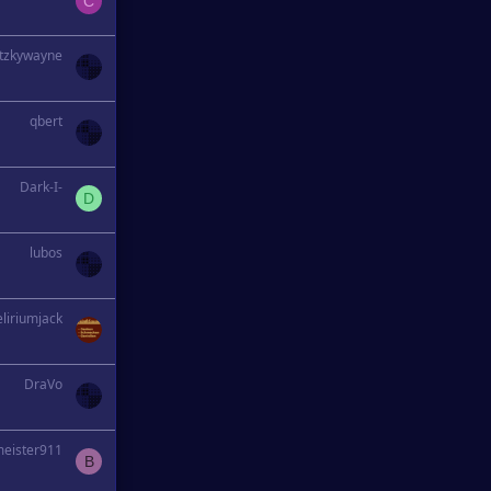
C
tzkywayne
qbert
Dark-I-
D
lubos
liriumjack
DraVo
eister911
B