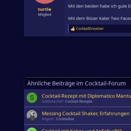
e
Mit den beiden habe ich gute Er
n
turtle
:
Mitglied
Mit dem Böser Kater Two Faced 
CocktailDreamer
R
e
a
k
t
i
o
n
e
n
:
Ähnliche Beiträge im Cocktail-Forum
Cocktail-Rezept mit Diplomatico Man
S
Sektionschef
Cocktail-Rezepte
Messing Cocktail Shaker, Erfahrungen
Angrist
Cocktailbar
Cocktail mit Kokos und Apfel(saft)?