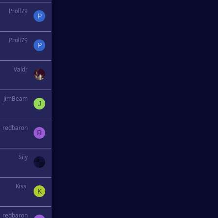
Proll79
P
Proll79
P
Valdr
JimBeam
J
redbaron
R
Siiy
Kissi
K
redbaron