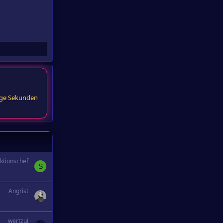
ige Sekunden
ktionschef
S
Angrist
wertzui