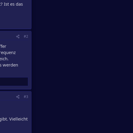
? Ist es das
#2
ffer
Frequenz
eich.
ns werden
#3
bt. Vielleicht