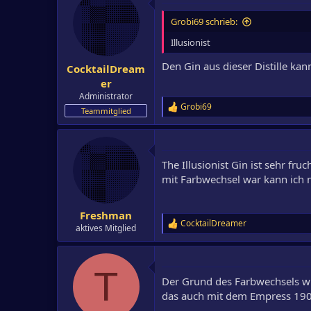
t
i
Grobi69 schrieb:
o
n
Illusionist
e
n
Den Gin aus dieser Distille kan
CocktailDream
:
er
Administrator
Grobi69
R
Teammitglied
e
a
k
t
The Illusionist Gin ist sehr fr
i
o
mit Farbwechsel war kann ich n
n
e
n
Freshman
:
CocktailDreamer
R
aktives Mitglied
e
a
k
T
t
Der Grund des Farbwechsels wu
i
o
das auch mit dem Empress 190
n