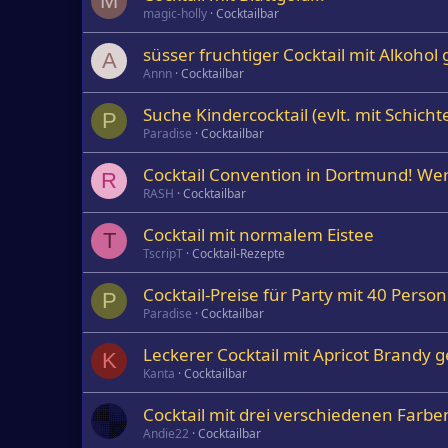
M
magic-holly
Cocktailbar
süsser fruchtiger Cocktail mit Alkohol
A
Annn
Cocktailbar
Suche Kindercocktail (evlt. mit Schicht
P
Paradise
Cocktailbar
Cocktail Convention in Dortmund! We
R
RASH
Cocktailbar
Cocktail mit normalem Eistee
T
TscripT
Cocktail-Rezepte
Cocktail-Preise für Party mit 40 Perso
P
Paradise
Cocktailbar
Leckerer Cocktail mit Apricot Brandy 
K
Kanta
Cocktailbar
Cocktail mit drei verschiedenen Farbe
Andie22
Cocktailbar