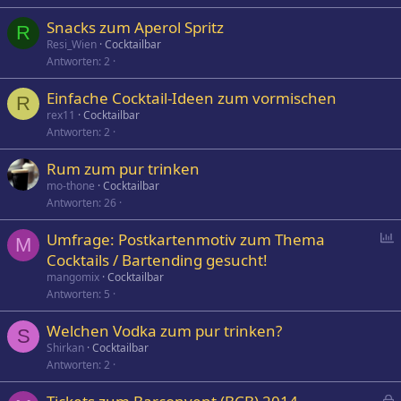
Snacks zum Aperol Spritz
R
Resi_Wien
Cocktailbar
Antworten
2
Einfache Cocktail-Ideen zum vormischen
R
rex11
Cocktailbar
Antworten
2
Rum zum pur trinken
mo-thone
Cocktailbar
Antworten
26
P
Umfrage: Postkartenmotiv zum Thema
M
o
Cocktails / Bartending gesucht!
l
mangomix
Cocktailbar
l
Antworten
5
Welchen Vodka zum pur trinken?
S
Shirkan
Cocktailbar
Antworten
2