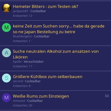
Hemeter Bitters - zum Testen ok?
jackpack85
Cocktailbar
Antworten
12
keine Zeit zum Suchen sorry... habe da gerade
M
so ne Japan Bestellung zu betre
Muehlengeist
Cocktailbar
Antworten
1
Suche neutralen Alkohol zum ansätzen von
A
Likören
Apollo
Versuchslabor
Antworten
11
Größere Kühlbox zum selberbauen
S
second
Cocktailbar
Antworten
8
P
Weiße Rums zum Einsteigen
M
o
mimesot
Cocktailbar
Antworten
30
l
l