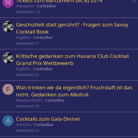
Tickets zum Barconvent (BCB) 2014
M
e
mangomix
Cocktailbar
Antworten
16
s
p
Geschüttelt statt gerührt? - Fragen zum Savoy
e
Cocktail Book
r
Kuglblitz
Cocktailbar
r
Antworten
0
t
Kritische gedanken zum Havana Club Cocktail
Grand Prix Wettbewerb
Kuglblitz
Cocktailbar
Antworten
8
Was trinken wir da eigentlich? Fruchstaft ist das
F
nicht. Gedanken zum Alkohol.
Freedom33333
Cocktailbar
Antworten
31
Cocktails zum Gala-Dinner
A
Arnachie
Cocktailbar
Antworten
0