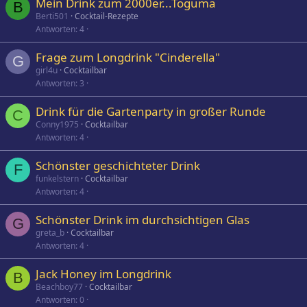
Mein Drink zum 2000er...Toguma
B
Berti501
Cocktail-Rezepte
Antworten
4
Frage zum Longdrink "Cinderella"
G
girl4u
Cocktailbar
Antworten
3
Drink für die Gartenparty in großer Runde
C
Conny1975
Cocktailbar
Antworten
4
Schönster geschichteter Drink
F
funkelstern
Cocktailbar
Antworten
4
Schönster Drink im durchsichtigen Glas
G
greta_b
Cocktailbar
Antworten
4
Jack Honey im Longdrink
B
Beachboy77
Cocktailbar
Antworten
0