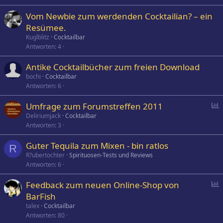
Vom Newbie zum werdenden Cocktailian? – ein
Resümee.
Kuglblitz
Cocktailbar
Antworten
4
Antike Cocktailbücher zum freien Download
bochi
Cocktailbar
Antworten
6
P
Umfrage zum Forumstreffen 2011
o
Deliriumjack
Cocktailbar
Antworten
3
l
l
Guter Tequila zum Mixen - bin ratlos
R
R?ubertochter
Spirituosen-Tests und Reviews
Antworten
6
P
Feedback zum neuen Online-Shop von
o
BarFish
l
talex
Cocktailbar
l
Antworten
80