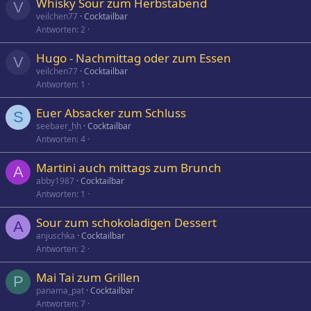
Whisky Sour zum Herbstabend
V
veilchen77
Cocktailbar
Antworten
2
Hugo - Nachmittag oder zum Essen
V
veilchen77
Cocktailbar
Antworten
1
Euer Absacker zum Schluss
S
seebaer_hh
Cocktailbar
Antworten
4
Martini auch mittags zum Brunch
A
abby1987
Cocktailbar
Antworten
1
Sour zum schokoladigen Dessert
A
anjuschka
Cocktailbar
Antworten
2
Mai Tai zum Grillen
P
panama_pat
Cocktailbar
Antworten
7