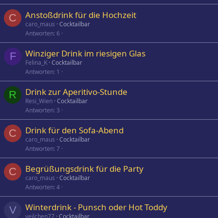
Anstoßdrink für die Hochzeit
C
caro_maus
Cocktailbar
Antworten
6
Winziger Drink im riesigen Glas
F
Felina_K
Cocktailbar
Antworten
1
Drink zur Aperitivo-Stunde
R
Resi_Wien
Cocktailbar
Antworten
3
Drink für den Sofa-Abend
C
caro_maus
Cocktailbar
Antworten
7
Begrüßungsdrink für die Party
C
caro_maus
Cocktailbar
Antworten
4
Winterdrink - Punsch oder Hot Toddy
V
veilchen77
Cocktailbar