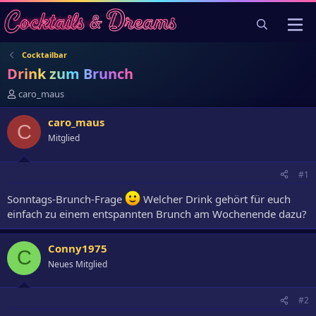
Cocktailbar
Drink zum Brunch
E
caro_maus
r
s
caro_maus
C
t
Mitglied
e
l
l
#1
e
r
Sonntags-Brunch-Frage
Welcher Drink gehört für euch
einfach zu einem entspannten Brunch am Wochenende dazu?
Conny1975
C
Neues Mitglied
#2