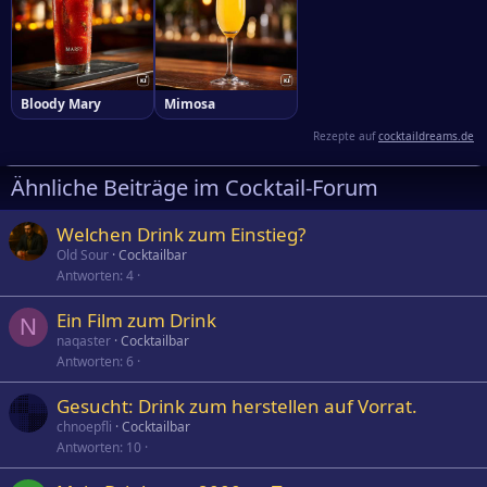
Bloody Mary
Mimosa
Rezepte auf
cocktaildreams.de
Ähnliche Beiträge im Cocktail-Forum
Welchen Drink zum Einstieg?
Old Sour
Cocktailbar
Antworten
4
Ein Film zum Drink
N
naqaster
Cocktailbar
Antworten
6
Gesucht: Drink zum herstellen auf Vorrat.
chnoepfli
Cocktailbar
Antworten
10