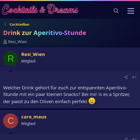
Cocktailbar
Drink zur Aperitivo-Stunde
E
Resi_Wien
r
s
Resi_Wien
R
t
Mitglied
e
l
l
#1
e
r
Welcher Drink gehört für euch zur entspannten Aperitivo-
Stunde mit ein paar kleinen Snacks? Bei mir is es a Spritzer,
der passt zu den Oliven einfach perfekt
caro_maus
C
Mitglied
#2