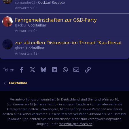
comander02
Cocktail-Rezepte
Antworten
0
Fahrgemeinschaften zur C&D-Party
Backju
Cocktailbar
Antworten
0
zur aktuellen Diskussion im Thread "Kaufberat
qbert
Cocktailbar
Antworten
18
Facebook
X
Bluesky
LinkedIn
WhatsApp
E-Mail
Link
Teilen:
Cocktailbar
Verantwortungsvoll genießen: In Deutschland sind Bier und Wein ab 16,
Spirituosen ab 18 Jahren erlaubt – in anderen Ländern können abweichende
Altersgrenzen gelten. Schwangere, Minderjährige sowie Personen am Steuer
sollten auf Alkohol verzichten. Unsere Rezepte verstehen Alkohol als Genussmittel
in Maßen und richten sich an Erwachsene. Mehr zum verantwortungsvollen
Umgang unter
massvoll-geniessen.de
.