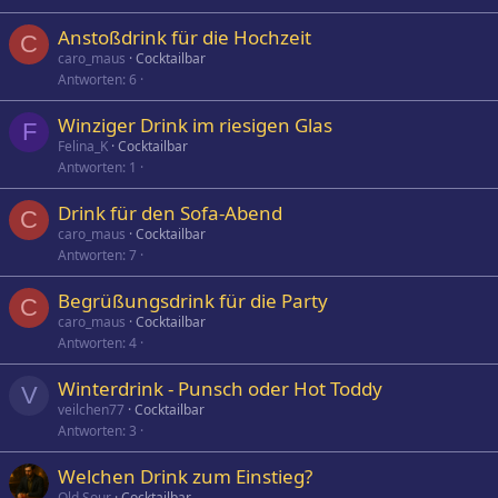
Anstoßdrink für die Hochzeit
C
caro_maus
Cocktailbar
Antworten
6
Winziger Drink im riesigen Glas
F
Felina_K
Cocktailbar
Antworten
1
Drink für den Sofa-Abend
C
caro_maus
Cocktailbar
Antworten
7
Begrüßungsdrink für die Party
C
caro_maus
Cocktailbar
Antworten
4
Winterdrink - Punsch oder Hot Toddy
V
veilchen77
Cocktailbar
Antworten
3
Welchen Drink zum Einstieg?
Old Sour
Cocktailbar