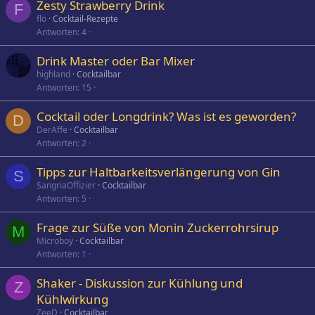
Zesty Strawberry Drink
F
flo
Cocktail-Rezepte
Antworten
4
Drink Master oder Bar Mixer
highland
Cocktailbar
Antworten
15
Cocktail oder Longdrink? Was ist es geworden?
D
DerAffe
Cocktailbar
Antworten
2
Tipps zur Haltbarkeitsverlängerung von Gin
S
SangriaOffizier
Cocktailbar
Antworten
5
Frage zur Süße von Monin Zuckerrohrsirup
M
Microboy
Cocktailbar
Antworten
1
Shaker - Diskussion zur Kühlung und
Z
Kühlwirkung
ZeeD
Cocktailbar