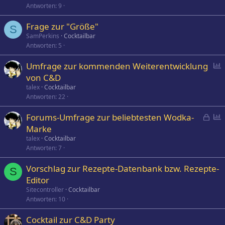
Antworten
9
Frage zur "Größe"
S
SamPerkins
Cocktailbar
Antworten
5
P
Umfrage zur kommenden Weiterentwicklung
o
von C&D
l
talex
Cocktailbar
l
Antworten
22
G
P
Forums-Umfrage zur beliebtesten Wodka-
e
o
Marke
s
l
talex
Cocktailbar
p
l
Antworten
7
e
Vorschlag zur Rezepte-Datenbank bzw. Rezepte-
r
S
Editor
r
t
Sitecontroller
Cocktailbar
Antworten
10
Cocktail zur C&D Party