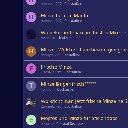
hannibal-007
Cocktailbar
Minze für u.a. Mai Tai
H
hannibal-007
Cocktailbar
Wo bekommt man am besten Minze h
Ayindi
Cocktailbar
Minze - Welche ist am besten geeigne
H
hobbymixer
Cocktailbar
Frische Minze
F
Fischers Fritz
Cocktailbar
Minze länger frisch??????
T
TomTom
Cocktailbar
Wo kricht man jetzt frische Minze her?
ZahmeLamie
Cocktailbar
Mojitos und Minze für aficionados
E
elmojito
Cocktail-Rezepte