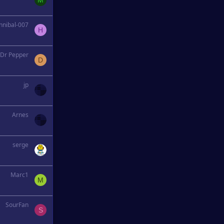
nnibal-007
H
Dr Pepper
D
jp
Arnes
serge
Marc1
M
SourFan
S