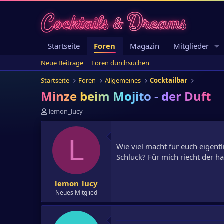
Startseite
Foren
Magazin
Mitglieder
Neue Beiträge
Foren durchsuchen
Startseite
Foren
Allgemeines
Cocktailbar
Minze beim Mojito - der Duft
E
lemon_lucy
r
s
t
L
Wie viel macht für euch eigent
e
l
Schluck? Für mich riecht der h
l
e
lemon_lucy
r
Neues Mitglied