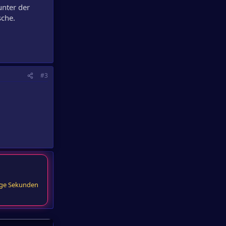
unter der
sche.
#3
ige Sekunden