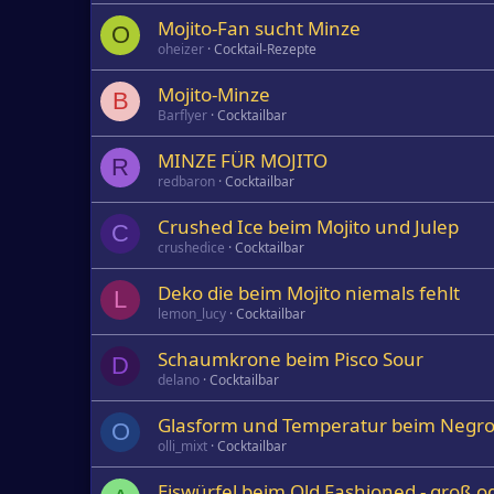
Mojito-Fan sucht Minze
O
oheizer
Cocktail-Rezepte
Mojito-Minze
B
Barflyer
Cocktailbar
MINZE FÜR MOJITO
R
redbaron
Cocktailbar
Crushed Ice beim Mojito und Julep
C
crushedice
Cocktailbar
Deko die beim Mojito niemals fehlt
L
lemon_lucy
Cocktailbar
Schaumkrone beim Pisco Sour
D
delano
Cocktailbar
Glasform und Temperatur beim Negro
O
olli_mixt
Cocktailbar
Eiswürfel beim Old Fashioned - groß od