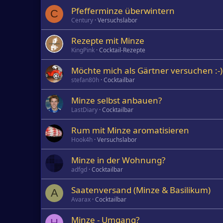
Pfefferminze überwintern
C
Century
Versuchslabor
Rezepte mit Minze
KingPink
Cocktail-Rezepte
Möchte mich als Gärtner versuchen :-
stefan80h
Cocktailbar
Minze selbst anbauen?
LastDiary
Cocktailbar
Rum mit Minze aromatisieren
Hook4h
Versuchslabor
Minze in der Wohnung?
adfgd
Cocktailbar
Saatenversand (Minze & Basilikum)
A
Avarax
Cocktailbar
Minze - Umgang?
H