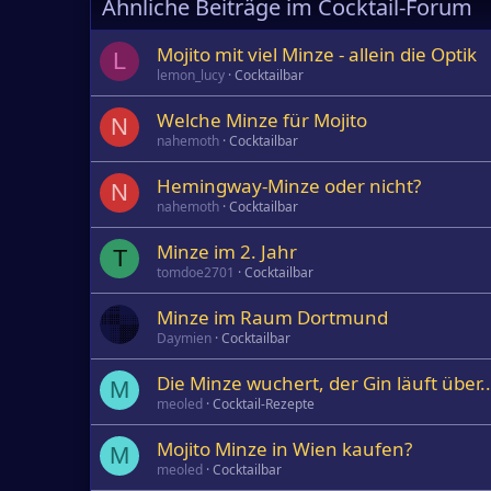
Ähnliche Beiträge im Cocktail-Forum
Mojito mit viel Minze - allein die Optik
L
lemon_lucy
Cocktailbar
Welche Minze für Mojito
N
nahemoth
Cocktailbar
Hemingway-Minze oder nicht?
N
nahemoth
Cocktailbar
Minze im 2. Jahr
T
tomdoe2701
Cocktailbar
Minze im Raum Dortmund
Daymien
Cocktailbar
Die Minze wuchert, der Gin läuft über.
M
meoled
Cocktail-Rezepte
Mojito Minze in Wien kaufen?
M
meoled
Cocktailbar