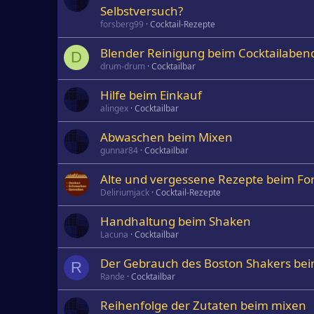
Selbstversuch?
forsberg99
Cocktail-Rezepte
Blender Reinigung beim Cocktailaben
D
drum-drum
Cocktailbar
Hilfe beim Einkauf
alingex
Cocktailbar
Abwaschen beim Mixen
gunnar84
Cocktailbar
Alte und vergessene Rezepte beim Fo
Deliriumjack
Cocktail-Rezepte
Handhaltung beim Shaken
Lacuna
Cocktailbar
Der Gebrauch des Boston Shakers bei
R
Rande
Cocktailbar
Reihenfolge der Zutaten beim mixen