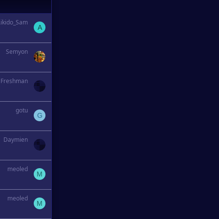
ikido_Sam
A
Semyon
Freshman
gotu
G
Daymien
meoled
M
meoled
M