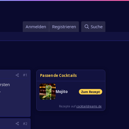
Anmelden
Registrieren
Suche
#1
Passende Cocktails
rsten
.
Mojito
Zum Rezept
Rezepte auf
cocktaildreams.de
#2