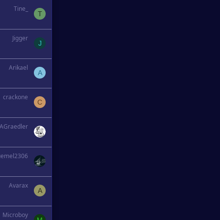
Tine_
T
Jigger
J
Arikael
A
crackone
C
AGraedler
uemel2306
Avarax
A
Microboy
M