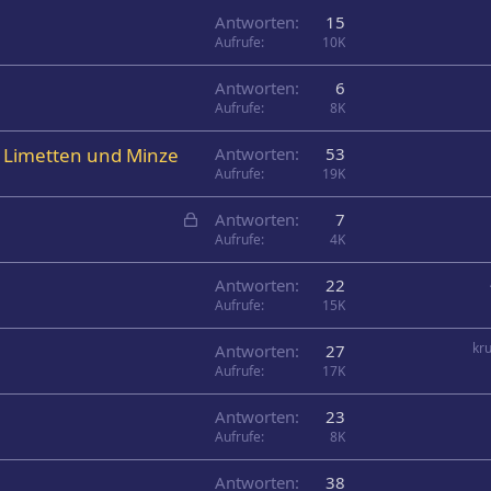
Antworten
15
Aufrufe
10K
Antworten
6
Aufrufe
8K
) Limetten und Minze
Antworten
53
Aufrufe
19K
G
Antworten
7
e
Aufrufe
4K
s
Antworten
22
p
Aufrufe
15K
e
r
kr
Antworten
27
r
Aufrufe
17K
t
Antworten
23
Aufrufe
8K
Antworten
38