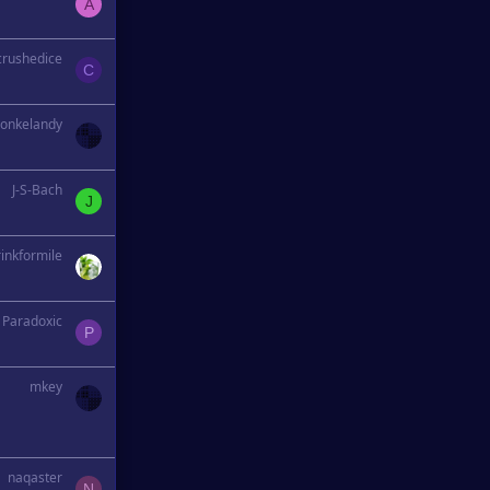
A
crushedice
C
onkelandy
J-S-Bach
J
rinkformile
Paradoxic
P
mkey
naqaster
N