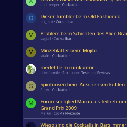
A
andi-keeper
Cocktailbar
Dicker Tumbler beim Old Fashioned
O
olli_mixt
Cocktailbar
Problem beim Schichten des Alien Br
V
vagtail
Cocktailbar
Minzeblätter beim Mojito
V
vitalis
Cocktailbar
merlet beim rumkontor
drinkformile
Spirituosen-Tests und Reviews
Spirituosen beim Auschenken kühlen
S
Sorec
Cocktailbar
Forumsmitglied Maruu als Teilnehmer 
M
Grand Prix 2009
Maruu
Cocktail-Rezepte
Wieso sind die Cocktails in Bars immer