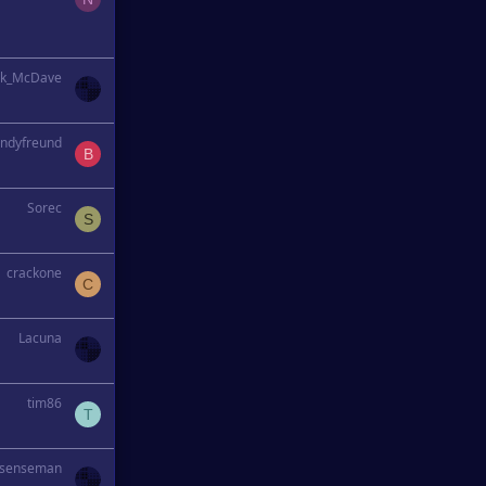
ck_McDave
ndyfreund
B
Sorec
S
crackone
C
Lacuna
tim86
T
senseman