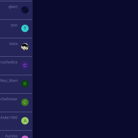
qbert
tom
T
talex
crushedice
C
Resi_Wien
R
chefmixer
C
Anke1980
A
Aurelio