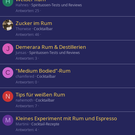
H
Hahnes
Spirituosen-Tests und Reviews
Antworten
25
Zucker im Rum
Thorwise
Cocktailbar
Antworten
46
Demerara Rum & Destillerien
J
Junsas
Spirituosen-Tests und Reviews
Antworten
3
"Medium Bodied"-Rum
C
chamfered
Cocktailbar
Antworten
0
Tips für weißen Rum
N
nahemoth
Cocktailbar
Antworten
7
Kleines Experiment mit Rum und Espresso
M
Martinii
Cocktail-Rezepte
Antworten
4