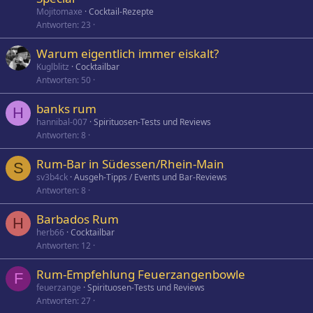
Mojitomaxe
Cocktail-Rezepte
Antworten
23
Warum eigentlich immer eiskalt?
Kuglblitz
Cocktailbar
Antworten
50
banks rum
H
hannibal-007
Spirituosen-Tests und Reviews
Antworten
8
Rum-Bar in Südessen/Rhein-Main
S
sv3b4ck
Ausgeh-Tipps / Events und Bar-Reviews
Antworten
8
Barbados Rum
H
herb66
Cocktailbar
Antworten
12
Rum-Empfehlung Feuerzangenbowle
F
feuerzange
Spirituosen-Tests und Reviews
Antworten
27