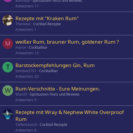
Bahrbua
Spirituosen-Tests und Reviews
Antworten
17
Rezepte mit "Kraken Rum"
Thorwise
Cocktail-Rezepte
Antworten
1
weißer Rum, brauner Rum, goldener Rum ?
M
marsn
Cocktailbar
Antworten
15
Barstockempfehlungen Gin, Rum
T
tomdoe2701
Cocktailbar
Antworten
20
Rum-Verschnitte - Eure Meinungen.
W
Wursti!
Spirituosen-Tests und Reviews
Antworten
5
Rezepte mit Wray & Nephew White Overproof
Rum
Tiefenrausch
Cocktail-Rezepte
Antworten
6