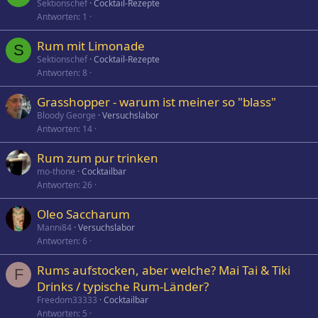
Sektionschef
Cocktail-Rezepte
Antworten
1
Rum mit Limonade
S
Sektionschef
Cocktail-Rezepte
Antworten
8
Grasshopper - warum ist meiner so "blass"
Bloody George
Versuchslabor
Antworten
14
Rum zum pur trinken
mo-thone
Cocktailbar
Antworten
26
Oleo Saccharum
Manni84
Versuchslabor
Antworten
6
Rums aufstocken, aber welche? Mai Tai & Tiki
F
Drinks / typische Rum-Länder?
Freedom33333
Cocktailbar
Antworten
5