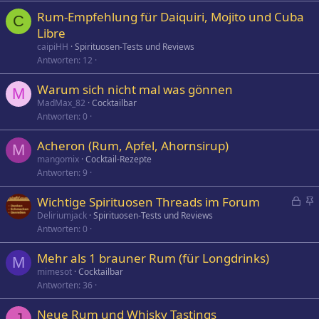
Rum-Empfehlung für Daiquiri, Mojito und Cuba
C
Libre
caipiHH
Spirituosen-Tests und Reviews
Antworten
12
Warum sich nicht mal was gönnen
M
MadMax_82
Cocktailbar
Antworten
0
Acheron (Rum, Apfel, Ahornsirup)
M
mangomix
Cocktail-Rezepte
Antworten
9
G
Wichtige Spirituosen Threads im Forum
e
n
Deliriumjack
Spirituosen-Tests und Reviews
Antworten
0
s
g
p
e
Mehr als 1 brauner Rum (für Longdrinks)
e
h
M
mimesot
Cocktailbar
r
e
Antworten
36
r
f
t
t
Neue Rum und Whisky Tastings
J