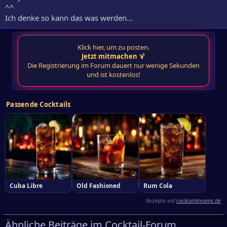
^^
Ich denke so kann das was werden...
Klick hier, um zu posten.
Jetzt mitmachen
🍹
Die Registrierung im Forum dauert nur wenige Sekunden
und ist kostenlos!
Passende Cocktails
Cuba Libre
Old Fashioned
Rum Cola
Rezepte auf
cocktaildreams.de
Ähnliche Beiträge im Cocktail-Forum