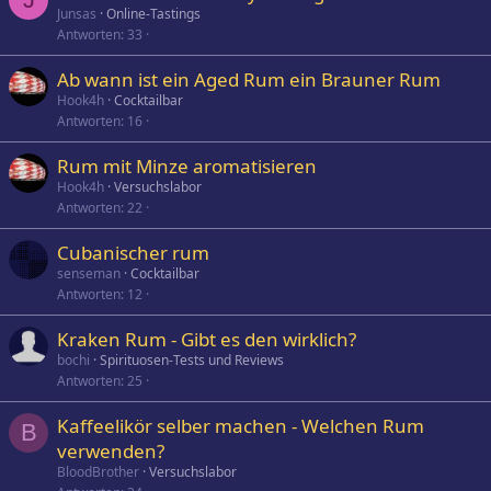
e
Junsas
Online-Tastings
t
Antworten
33
Ab wann ist ein Aged Rum ein Brauner Rum
Hook4h
Cocktailbar
Antworten
16
Rum mit Minze aromatisieren
Hook4h
Versuchslabor
Antworten
22
Cubanischer rum
senseman
Cocktailbar
Antworten
12
Kraken Rum - Gibt es den wirklich?
bochi
Spirituosen-Tests und Reviews
Antworten
25
Kaffeelikör selber machen - Welchen Rum
B
verwenden?
BloodBrother
Versuchslabor