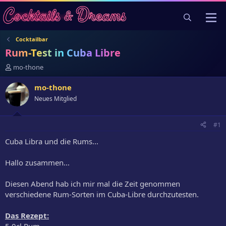
Cocktailbar
Rum-Test in Cuba Libre
E
mo-thone
r
s
mo-thone
t
Neues Mitglied
e
l
l
#1
e
r
Cuba Libra und die Rums...
Hallo zusammen...
Diesen Abend hab ich mir mal die Zeit genommen
verschiedene Rum-Sorten im Cuba-Libre durchzutesten.
Das Rezept:
5,0cl Rum