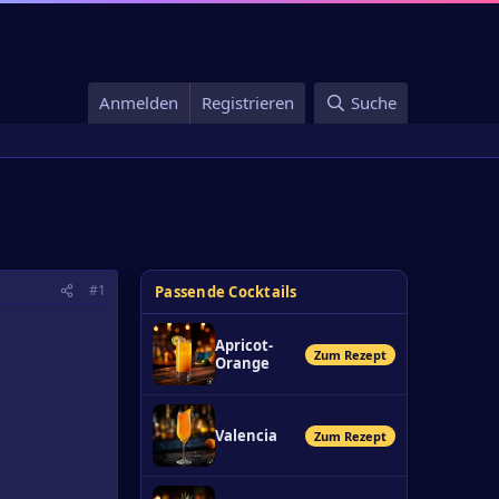
Anmelden
Registrieren
Suche
#1
Passende Cocktails
Apricot-
Zum Rezept
Orange
Valencia
Zum Rezept