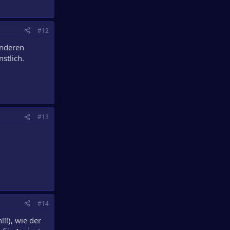
#12
anderen
stlich.
#13
#14
!!), wie der