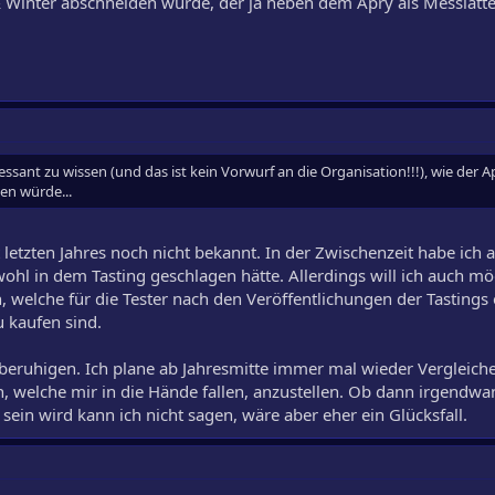
Winter abschneiden würde, der ja neben dem Apry als Messlatte 
ressant zu wissen (und das ist kein Vorwurf an die Organisation!!!), wie der 
n würde...
letzten Jahres noch nicht bekannt. In der Zwischenzeit habe ich 
ohl in dem Tasting geschlagen hätte. Allerdings will ich auch mö
, welche für die Tester nach den Veröffentlichungen der Tasting
 kaufen sind.
 beruhigen. Ich plane ab Jahresmitte immer mal wieder Vergleich
, welche mir in die Hände fallen, anzustellen. Ob dann irgendwa
ein wird kann ich nicht sagen, wäre aber eher ein Glücksfall.