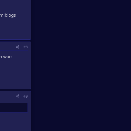
Amiblogs
#8
n war:
#9