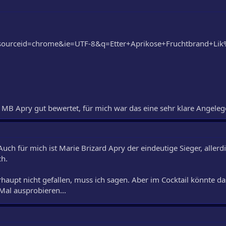
?sourceid=chrome&ie=UTF-8&q=Etter+Aprikose+Fruchtbrand+Li
r MB Apry gut bewertet, für mich war das eine sehr klare Angeleg
Auch für mich ist Marie Brizard Apry der eindeutige Sieger, allerd
ch.
haupt nicht gefallen, muss ich sagen. Aber im Cocktail könnte da
Mal ausprobieren...