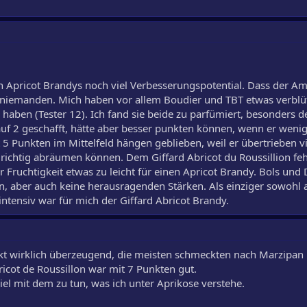
en Apricot Brandys noch viel Verbesserungspotential. Dass der A
 niemanden. Mich haben vor allem Boudier und TBT etwas verblüff
 haben (Tester 12). Ich fand sie beide zu parfümiert, besonders d
auf 2 geschafft, hätte aber besser punkten können, wenn er weni
 5 Punkten im Mittelfeld hängen geblieben, weil er übertrieben v
 richtig abräumen können. Dem Giffard Abricot du Roussillion feh
er Fruchtigkeit etwas zu leicht für einen Apricot Brandy. Bols und
en, aber auch keine herausragenden Stärken. Als einziger sowoh
intensiv war für mich der Giffard Abricot Brandy.
dukt wirklich überzeugend, die meisten schmeckten nach Marzipan
pricot de Roussillon war mit 7 Punkten gut.
iel mit dem zu tun, was ich unter Aprikose verstehe.