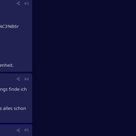
#3
k%C3%B6r
enheit.
#4
ings finde ich
s alles schon
#5