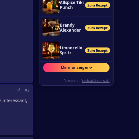
Allspice Tiki
Zum Rezept
Punch
Brandy
Zum Rezept
Alexander
Limoncello
Zum Rezept
Spritz
Mehr anzeigen
Rezepte auf
cocktaildreams.de
#2
 interessant,