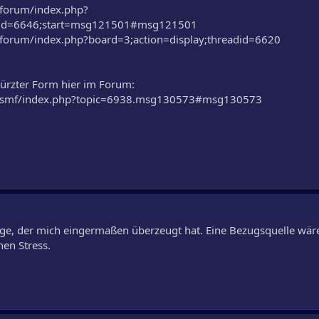
/forum/index.php?
adid=6646;start=msg121501#msg121501
/forum/index.php?board=3;action=display;threadid=6620
ekürzter Form hier im Forum:
de/smf/index.php?topic=6938.msg130573#msg130573
nzige, der mich eingermaßen überzeugt hat. Eine Bezugsquelle wäre
en Stress.