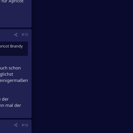
für Apricot
#15
Apricot Brandy
auch schon
glichst
s einigermaßen
e der
nn mal der
#16