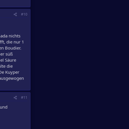
#10
mada nichts
t, die nur 1
en Boudier.
ger süß
iel Säure
lte die
 De Kuyper
l ausgewogen
#11
 und