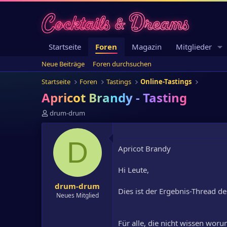
Startseite
Foren
Magazin
Mitglieder
Neue Beiträge
Foren durchsuchen
Startseite
Foren
Tastings
Online-Tastings
Apricot Brandy - Tasting
E
drum-drum
r
s
t
D
Apricot Brandy
e
l
l
Hi Leute,
e
drum-drum
r
Dies ist der Ergebnis-Thread de
Neues Mitglied
Für alle, die nicht wissen woru