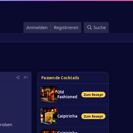
Anmelden
Registrieren
Suche
#1
Passende Cocktails
Old
Zum Rezept
Fashioned
Caipirinha
Zum Rezept
Proben