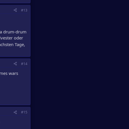
#13
r da drum-drum
lvester oder
chsten Tage,
#14
rmes wars
#15
n