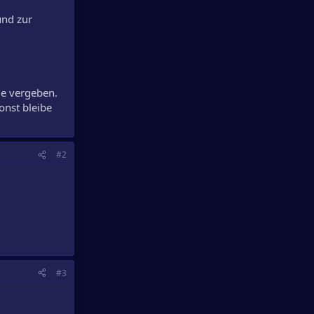
und zur
le vergeben.
onst bleibe
#2
#3