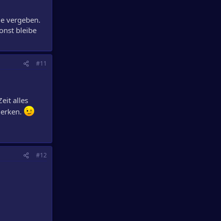
le vergeben.
onst bleibe
#11
eit alles
merken.
#12