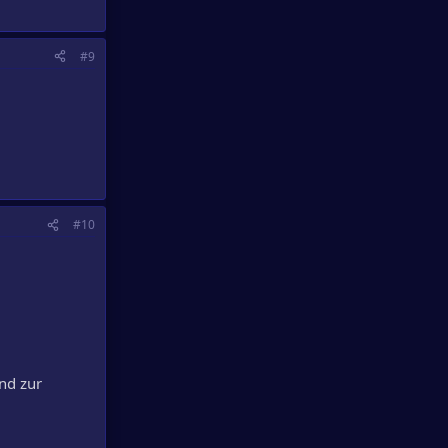
#9
#10
nd zur