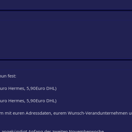
un fest:
Euro Hermes, 5,90Euro DHL)
Euro Hermes, 5,90Euro DHL)
nepm mit euren Adressdaten, eurem Wunsch-Verandunternehmen u
n angekündigt Anfang der zweiten Novemberwoche.