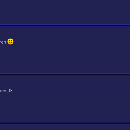
eren
ener ;D