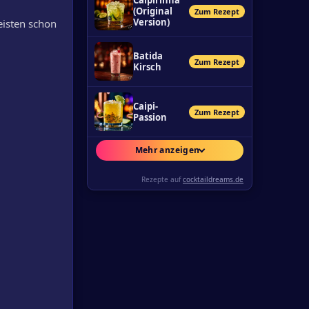
Caipirinha
(Original
Zum Rezept
Version)
eisten schon
Batida
Zum Rezept
Kirsch
Caipi-
Zum Rezept
Passion
Mehr anzeigen
Rezepte auf
cocktaildreams.de