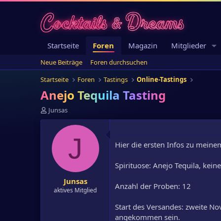
Startseite
Foren
Magazin
Mitglieder
Neue Beiträge
Foren durchsuchen
Startseite
Foren
Tastings
Online-Tastings
Anejo Tequila Tasting
E
Junsas
r
s
t
J
Hier die ersten Infos zu meine
e
l
l
Spirituose: Anejo Tequila, kei
e
Junsas
r
Anzahl der Proben: 12
aktives Mitglied
Start des Versandes: zweite N
angekommen sein.