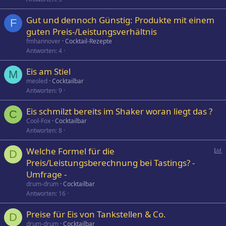
Gut und dennoch Günstig: Produkte mit einem
F
guten Preis-/Leistungsverhältnis
fmhannover
Cocktail-Rezepte
Antworten
4
Eis am Stiel
M
meoled
Cocktailbar
Antworten
9
Eis schmilzt bereits im Shaker woran liegt das ?
C
Cool-Fox
Cocktailbar
Antworten
8
P
Welche Formel für die
D
o
Preis/Leistungsberechnung bei Tastings? -
l
Umfrage -
l
drum-drum
Cocktailbar
Antworten
16
Preise für Eis von Tankstellen & Co.
D
drum-drum
Cocktailbar