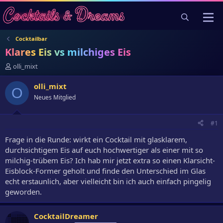
Cocktailbar
Klares Eis vs milchiges Eis
E
olli_mixt
r
s
olli_mixt
O
t
Neues Mitglied
e
l
l
#1
e
r
Frage in die Runde: wirkt ein Cocktail mit glasklarem,
durchsichtigem Eis auf euch hochwertiger als einer mit so
milchig-trübem Eis? Ich hab mir jetzt extra so einen Klarsicht-
Eisblock-Former geholt und finde den Unterschied im Glas
echt erstaunlich, aber vielleicht bin ich auch einfach pingelig
geworden.
CocktailDreamer