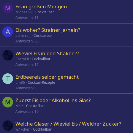
Eis in großen Mengen
M
Michael99
Cocktailbar
Antworten
11
Eis woher? Strainer ja/nein?
A
admi-ral_
Cocktailbar
Antworten
30
Wieviel Eis in den Shaker ??
CrazyER
Cocktailbar
Antworten
17
Erdbeereis selber gemacht
T
tim86
Cocktail-Rezepte
Antworten
0
Zuerst Eis oder Alkohol ins Glas?
M
Mr. X
Cocktailbar
Antworten
19
Welche Gläser / Wieviel Eis / Welcher Zucker?
w?lkchen
Cocktailbar