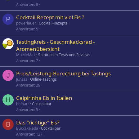
Antworten
8
Cocktail-Rezept mit viel Eis ?
P
powerlauer
Cocktail-Rezepte
Antworten
5
Tastingkreis - Geschmkacksrad -
Aromenübersicht
MixMeMax
Spirituosen-Tests und Reviews
Antworten
7
Preis/Leistung-Berechung bei Tastings
J
Junsas
Online-Tastings
Antworten
29
Caipirinha Eis in Italien
H
hofnarr
Cocktailbar
Antworten
5
Das "richtige" Eis?
B
Bukkakelada
Cocktailbar
Antworten
127