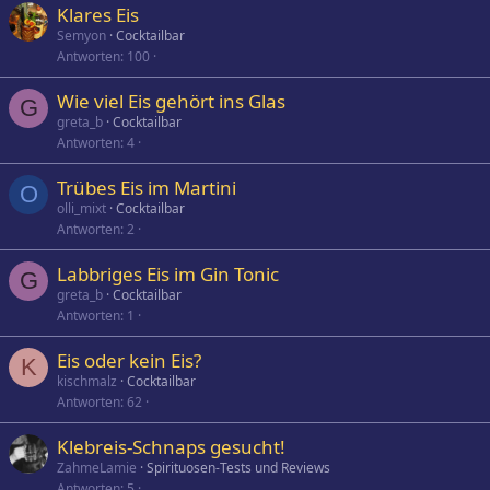
Klares Eis
Semyon
Cocktailbar
Antworten
100
Wie viel Eis gehört ins Glas
G
greta_b
Cocktailbar
Antworten
4
Trübes Eis im Martini
O
olli_mixt
Cocktailbar
Antworten
2
Labbriges Eis im Gin Tonic
G
greta_b
Cocktailbar
Antworten
1
Eis oder kein Eis?
K
kischmalz
Cocktailbar
Antworten
62
Klebreis-Schnaps gesucht!
ZahmeLamie
Spirituosen-Tests und Reviews
Antworten
5