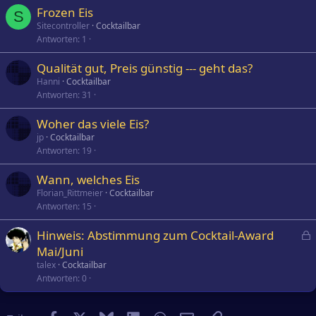
Frozen Eis
S
Sitecontroller
Cocktailbar
Antworten
1
Qualität gut, Preis günstig --- geht das?
Hanni
Cocktailbar
Antworten
31
Woher das viele Eis?
jp
Cocktailbar
Antworten
19
Wann, welches Eis
Florian_Rittmeier
Cocktailbar
Antworten
15
Hinweis: Abstimmung zum Cocktail-Award
e
Mai/Juni
s
talex
Cocktailbar
p
Antworten
0
e
r