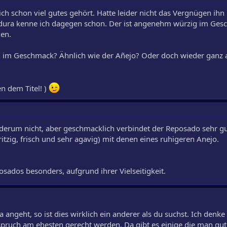
 schon viel gutes gehört. Hatte leider nicht das Vergnügen ihn
adura kenne ich dagegen schon. Der ist angenehm würzig im Ges
en.
ch im Geschmack? Ähnlich wie der Añejo? Oder doch wieder ganz 
en dem Titel! )
ederum nicht, aber geschmacklich verbindet der Reposado sehr gu
itzig, frisch und sehr agavig) mit denen eines ruhigeren Anejo.
osados besonders, aufgrund ihrer Vielseitigkeit.
angeht, so ist dies wirklich ein anderer als du suchst. Ich denke
ruch am ehesten gerecht werden. Da gibt es einige die man gut 