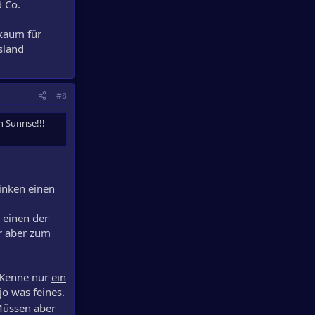
d Co.
 kaum für
sland
#8
 Sunrise!!!
inken einen
 einen der
er aber zum
(Kenne nur
ein
jo was feines.
Müssen aber