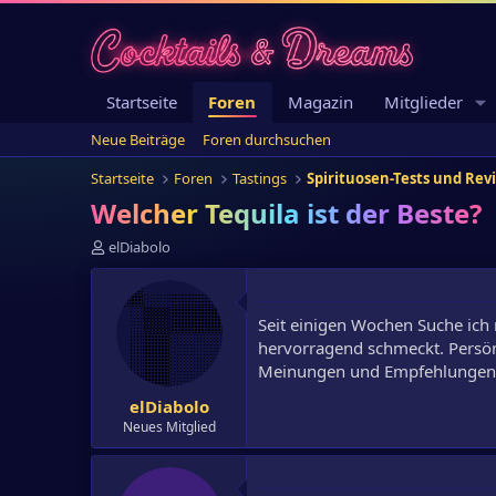
Startseite
Foren
Magazin
Mitglieder
Neue Beiträge
Foren durchsuchen
Startseite
Foren
Tastings
Spirituosen-Tests und Rev
Welcher Tequila ist der Beste?
E
elDiabolo
r
s
t
Seit einigen Wochen Suche ich n
e
l
hervorragend schmeckt. Persön
l
Meinungen und Empfehlungen
e
elDiabolo
r
Neues Mitglied