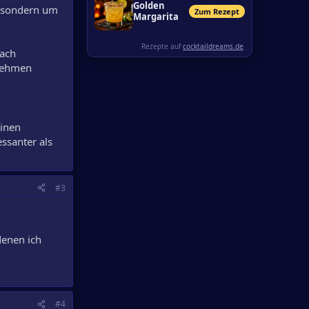
Golden
la,sondern um
Zum Rezept
Margarita
Rezepte auf
cocktaildreams.de
fach
 nehmen
einen
ssanter als
#3
denen ich
#4