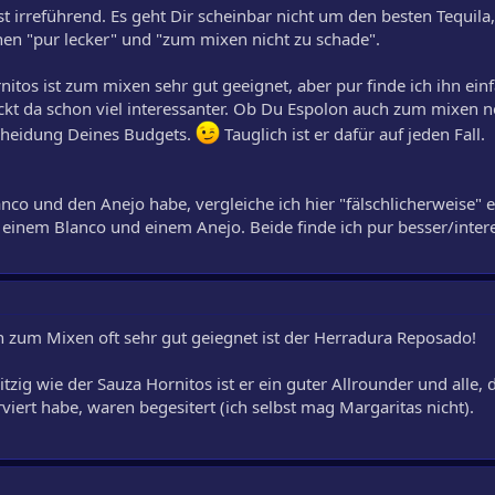
ist irreführend. Es geht Dir scheinbar nicht um den besten Tequi
n "pur lecker" und "zum mixen nicht zu schade".
tos ist zum mixen sehr gut geeignet, aber pur finde ich ihn ein
ckt da schon viel interessanter. Ob Du Espolon auch zum mixen
tscheidung Deines Budgets.
Tauglich ist er dafür auf jeden Fall.
nco und den Anejo habe, vergleiche ich hier "fälschlicherweise" 
einem Blanco und einem Anejo. Beide finde ich pur besser/intere
h zum Mixen oft sehr gut geiegnet ist der Herradura Reposado!
itzig wie der Sauza Hornitos ist er ein guter Allrounder und alle, 
viert habe, waren begesitert (ich selbst mag Margaritas nicht).