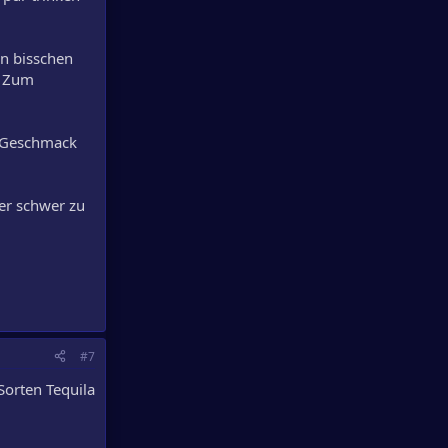
in bisschen
. Zum
r Geschmack
er schwer zu
#7
Sorten Tequila