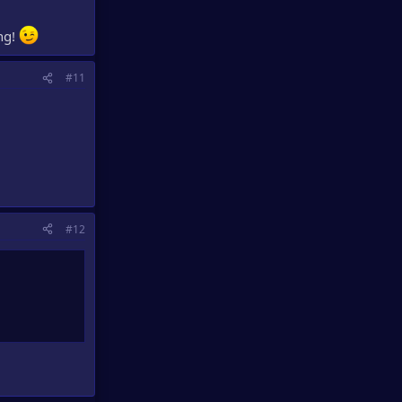
ng!
#11
#12