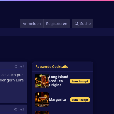
Anmelden
Registrieren
Suche
#1
Passende Cocktails
, als auch pur
Long Island
ber gern Eure
Iced Tea
Zum Rezept
Original
Margarita
Zum Rezept
#2