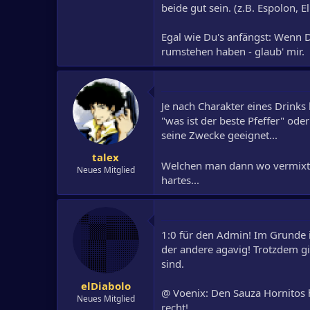
beide gut sein. (z.B. Espolon, El 
Egal wie Du's anfängst: Wenn D
rumstehen haben - glaub' mir.
Je nach Charakter eines Drinks 
"was ist der beste Pfeffer" oder
seine Zwecke geeignet...
talex
Welchen man dann wo vermixt 
Neues Mitglied
hartes...
1:0 für den Admin! Im Grunde i
der andere agavig! Trotzdem gi
sind.
elDiabolo
@ Voenix: Den Sauza Hornitos h
Neues Mitglied
recht!