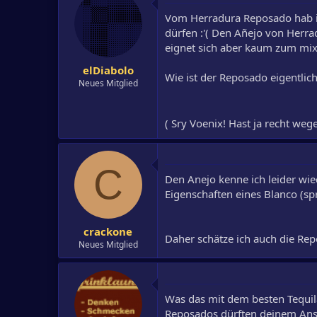
Vom Herradura Reposado hab ich
dürfen :'( Den Añejo von Herr
eignet sich aber kaum zum mix
elDiabolo
Wie ist der Reposado eigentli
Neues Mitglied
( Sry Voenix! Hast ja recht weg
C
Den Anejo kenne ich leider wi
Eigenschaften eines Blanco (spr
crackone
Daher schätze ich auch die Rep
Neues Mitglied
Was das mit dem besten Tequila 
Reposados dürften deinem Ansp