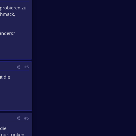
 probieren zu
chmack,
anders?
#5
t die
#6
 die
pur trinken