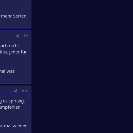
r mehr Sorten
#9
auch nicht
las, jeder für
mal was
#10
es spritzig,
 empfehlen
st mal wieder