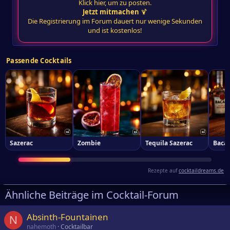
Klick hier, um zu posten.
Jetzt mitmachen
🍹
Die Registrierung im Forum dauert nur wenige Sekunden
und ist kostenlos!
Passende Cocktails
Sazerac
Zombie
Tequila Sazerac
Bacar
Rezepte auf
cocktaildreams.de
Ähnliche Beiträge im Cocktail-Forum
Absinth-Fountainen
N
nahemoth
Cocktailbar