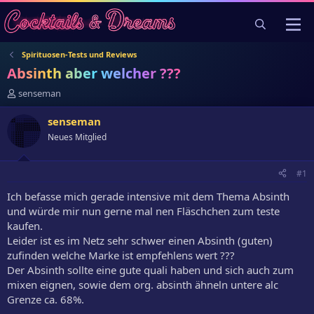
Spirituosen-Tests und Reviews
Absinth aber welcher ???
E
senseman
r
s
senseman
t
Neues Mitglied
e
l
l
#1
e
r
Ich befasse mich gerade intensive mit dem Thema Absinth
und würde mir nun gerne mal nen Fläschchen zum teste
kaufen.
Leider ist es im Netz sehr schwer einen Absinth (guten)
zufinden welche Marke ist empfehlens wert ???
Der Absinth sollte eine gute quali haben und sich auch zum
mixen eignen, sowie dem org. absinth ähneln untere alc
Grenze ca. 68%.