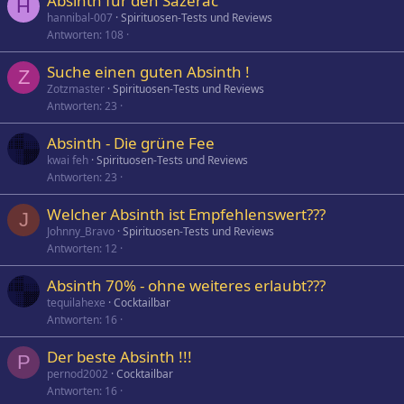
Absinth für den Sazerac
H
hannibal-007
Spirituosen-Tests und Reviews
Antworten
108
Suche einen guten Absinth !
Z
Zotzmaster
Spirituosen-Tests und Reviews
Antworten
23
Absinth - Die grüne Fee
kwai feh
Spirituosen-Tests und Reviews
Antworten
23
Welcher Absinth ist Empfehlenswert???
J
Johnny_Bravo
Spirituosen-Tests und Reviews
Antworten
12
Absinth 70% - ohne weiteres erlaubt???
tequilahexe
Cocktailbar
Antworten
16
Der beste Absinth !!!
P
pernod2002
Cocktailbar
Antworten
16