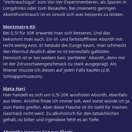
"Verbrauchsgut" zum Vor-Ver-Experimentieren, als Spuren in
Longdrinks oder zum Besaufen. Bei (meinem) geringen
Absinthverbrauch ist es sinvoll sich was besseres zu leisten.
Montmatre 65
:
Bei 0,5l für 30€ erwartet man sich besseres. Und das
bekommt man auch. Ein öl- und farbstofffreier Absinth mit
recht wenig Anis. Er betäubt die Zunge kaum, man schmeckt
den Wermut deutlich aber es ist keinesfalls gallbitter.
Dennoch ist er bei weitem kein 'perfekter' Absinth, denn mir
ist der Zitrusschalengeschmack zu stark ausgeprägt. Als
Wiener musste ich diesen auf jeden Falls kaufen (z.B.
Schnappsmuseum).
Mata Hari
:
Hier handelt es sich um 0,5l 20€ anisfreien Absinth, ebenfalls
aus Wien. Anisfrei finde ich immer toll, weil sonst würde ich ja
zum Pastis greifen. Aber diese Flasche ist ihr Geld für meinen
Geschack nicht wert. Zu alkoholisch für den tatsächlichen
gehalt, zu bitter und irgendwie fehlt es an Tiefe.
Absinthe Jacques Senaux Black
: