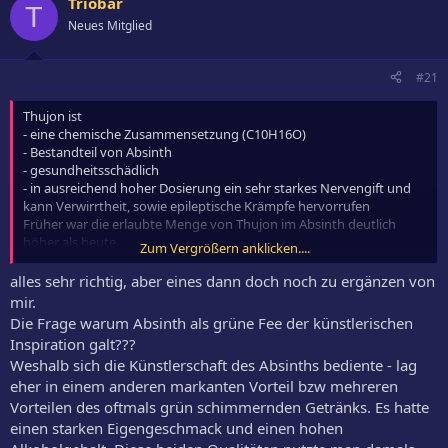
Triobar
T
Neues Mitglied
#21
Thujon ist
- eine chemische Zusammensetzung (C10H16O)
- Bestandteil von Absinth
- gesundheitsschädlich
- in ausreichend hoher Dosierung ein sehr starkes Nervengift und
kann Verwirrtheit, sowie epileptische Krämpfe hervorrufen
Früher war die erlaubte Menge von Thujon im Absinth deutlich
höher als heute.
Zum Vergrößern anklicken....
Dadurch kam Absinth in den Ruf, für Halluzinationen und Wahnsinn
verantwortlich zu sein und wurde zeitweise verboten.
alles sehr richtig, aber eines dann doch noch zu ergänzen von
Umstritten ist heute jedoch, ob diese Wirkungen durch das Thujon
mir.
oder durch den hohen Alkoholgehalt, bzw. ungezügelten
Die Frage warum Absinth als grüne Fee der künstlerischen
Alkoholkonsum verursacht waren.
Inspiration galt???
Weshalb sich die Künstlerschaft des Absinths bediente - lag
eher in einem anderen markanten Vorteil bzw mehreren
Vorteilen des oftmals grün schimmernden Getränks. Es hatte
einen starken Eigengeschmack und einen hohen