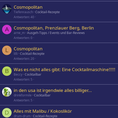
Cosmopolitan
Tiefenrausch
Cocktail-Rezepte
Antworten
40
Cosmopolitan, Prenzlauer Berg, Berlin
A
arne_m
Ausgeh-Tipps / Events und Bar-Reviews
Antworten
0
Cosmopolitan
L
lilli
Cocktail-Rezepte
Antworten
20
Was es nicht alles gibt: Eine Cocktailmaschine!!!!!
B
Beccy
Cocktailbar
Antworten
5
in den usa ist irgendwie alles billiger...
drinkformile
Cocktailbar
Antworten
5
Alles mit Malibu / Kokoslikör
D
drum-drum
Cocktail-Rezepte