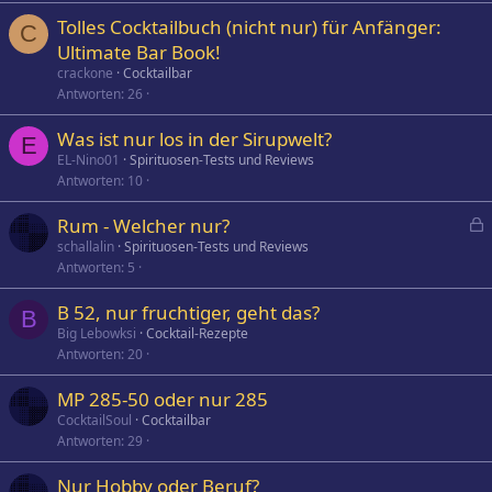
Tolles Cocktailbuch (nicht nur) für Anfänger:
C
Ultimate Bar Book!
crackone
Cocktailbar
Antworten
26
Was ist nur los in der Sirupwelt?
E
EL-Nino01
Spirituosen-Tests und Reviews
Antworten
10
Rum - Welcher nur?
e
schallalin
Spirituosen-Tests und Reviews
Antworten
5
s
p
B 52, nur fruchtiger, geht das?
e
B
Big Lebowksi
Cocktail-Rezepte
r
Antworten
20
r
t
MP 285-50 oder nur 285
CocktailSoul
Cocktailbar
Antworten
29
Nur Hobby oder Beruf?