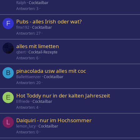
Ralph
Cocktailbar
Antworten
3
Pubs - alles Irish oder wat?
F
fmx192
Cocktailbar
Antworten
27
alles mit limetten
qbert
Cocktail-Rezepte
Antworten
6
pinacolada usw alles mit coc
B
Balletttaenzer
Cocktailbar
Antworten
20
Hot Toddy nur in der kalten Jahreszeit
E
Elfriede
Cocktailbar
Antworten
4
Daiquiri - nur im Hochsommer
L
lemon_lucy
Cocktailbar
Antworten
0