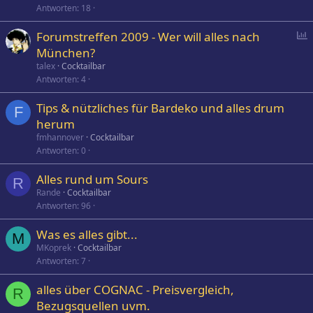
Antworten
18
P
Forumstreffen 2009 - Wer will alles nach
o
München?
l
talex
Cocktailbar
l
Antworten
4
Tips & nützliches für Bardeko und alles drum
F
herum
fmhannover
Cocktailbar
Antworten
0
Alles rund um Sours
R
Rande
Cocktailbar
Antworten
96
Was es alles gibt...
M
MKoprek
Cocktailbar
Antworten
7
alles über COGNAC - Preisvergleich,
R
Bezugsquellen uvm.