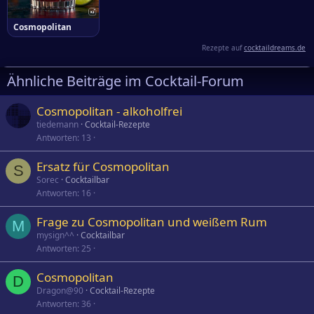
Cosmopolitan
Rezepte auf
cocktaildreams.de
Ähnliche Beiträge im Cocktail-Forum
Cosmopolitan - alkoholfrei
tiedemann
Cocktail-Rezepte
Antworten
13
Ersatz für Cosmopolitan
S
Sorec
Cocktailbar
Antworten
16
Frage zu Cosmopolitan und weißem Rum
M
mysign^^
Cocktailbar
Antworten
25
Cosmopolitan
D
Dragon@90
Cocktail-Rezepte
Antworten
36