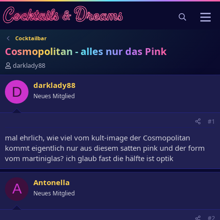
Cocktailbar
Cosmopolitan - alles nur das Pink
E
darklady88
r
s
darklady88
D
t
Neues Mitglied
e
l
l
#1
e
r
mal ehrlich, wie viel vom kult-image der Cosmopolitan
kommt eigentlich nur aus diesem satten pink und der form
vom martiniglas? ich glaub fast die hälfte ist optik
Antonella
A
Neues Mitglied
#2