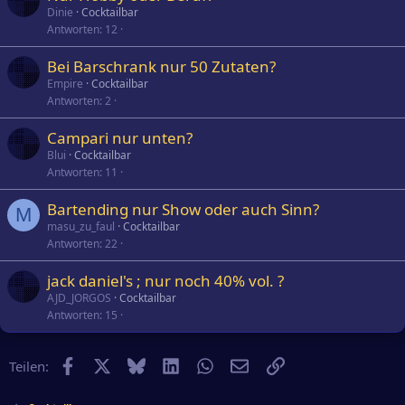
Dinie
Cocktailbar
Antworten
12
Bei Barschrank nur 50 Zutaten?
Empire
Cocktailbar
Antworten
2
Campari nur unten?
Blui
Cocktailbar
Antworten
11
Bartending nur Show oder auch Sinn?
M
masu_zu_faul
Cocktailbar
Antworten
22
jack daniel's ; nur noch 40% vol. ?
AJD_JORGOS
Cocktailbar
Antworten
15
Facebook
X
Bluesky
LinkedIn
WhatsApp
E-Mail
Link
Teilen: