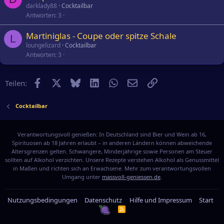
darklady88
Cocktailbar
Antworten
3
Martiniglas - Coupe oder spitze Schale
L
loungelizard
Cocktailbar
Antworten
3
Facebook
X
Bluesky
LinkedIn
WhatsApp
E-Mail
Link
Teilen:
Cocktailbar
Verantwortungsvoll genießen: In Deutschland sind Bier und Wein ab 16,
Spirituosen ab 18 Jahren erlaubt – in anderen Ländern können abweichende
Altersgrenzen gelten. Schwangere, Minderjährige sowie Personen am Steuer
sollten auf Alkohol verzichten. Unsere Rezepte verstehen Alkohol als Genussmittel
in Maßen und richten sich an Erwachsene. Mehr zum verantwortungsvollen
Umgang unter
massvoll-geniessen.de
.
Nutzungsbedingungen
Datenschutz
Hilfe und Impressum
Start
R
S
S