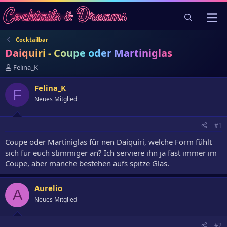
Cocktailbar
Daiquiri - Coupe oder Martiniglas
E
Felina_K
r
s
Felina_K
F
t
Neues Mitglied
e
l
l
#1
e
r
Coupe oder Martiniglas für nen Daiquiri, welche Form fühlt
sich für euch stimmiger an? Ich serviere ihn ja fast immer im
Coupe, aber manche bestehen aufs spitze Glas.
Aurelio
A
Neues Mitglied
#2