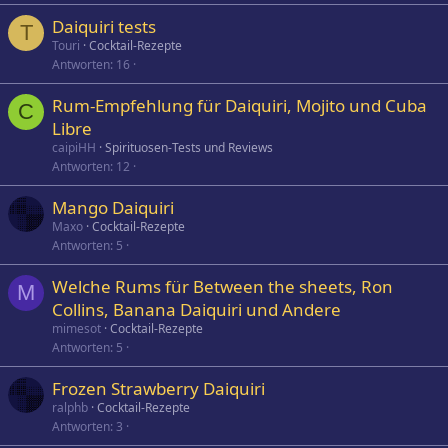
Daiquiri tests
T
Touri
Cocktail-Rezepte
Antworten
16
Rum-Empfehlung für Daiquiri, Mojito und Cuba
C
Libre
caipiHH
Spirituosen-Tests und Reviews
Antworten
12
Mango Daiquiri
Maxo
Cocktail-Rezepte
Antworten
5
Welche Rums für Between the sheets, Ron
M
Collins, Banana Daiquiri und Andere
mimesot
Cocktail-Rezepte
Antworten
5
Frozen Strawberry Daiquiri
ralphb
Cocktail-Rezepte
Antworten
3