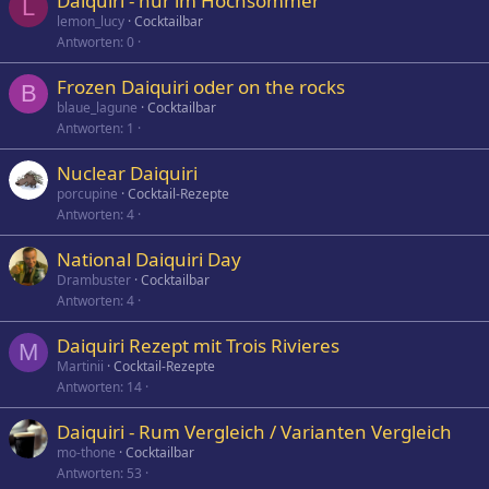
Daiquiri - nur im Hochsommer
L
lemon_lucy
Cocktailbar
Antworten
0
Frozen Daiquiri oder on the rocks
B
blaue_lagune
Cocktailbar
Antworten
1
Nuclear Daiquiri
porcupine
Cocktail-Rezepte
Antworten
4
National Daiquiri Day
Drambuster
Cocktailbar
Antworten
4
Daiquiri Rezept mit Trois Rivieres
M
Martinii
Cocktail-Rezepte
Antworten
14
Daiquiri - Rum Vergleich / Varianten Vergleich
mo-thone
Cocktailbar
Antworten
53