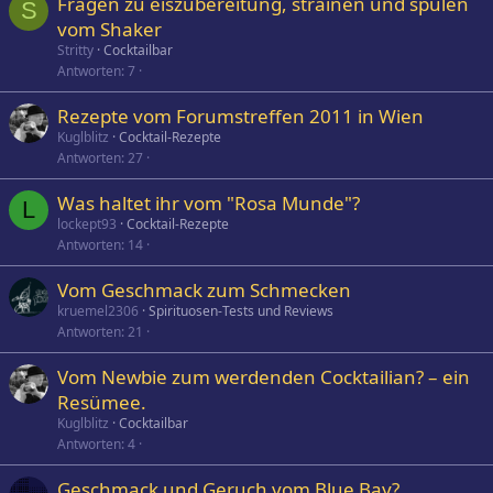
Fragen zu eiszubereitung, strainen und spülen
S
vom Shaker
Stritty
Cocktailbar
Antworten
7
Rezepte vom Forumstreffen 2011 in Wien
Kuglblitz
Cocktail-Rezepte
Antworten
27
Was haltet ihr vom "Rosa Munde"?
L
lockept93
Cocktail-Rezepte
Antworten
14
Vom Geschmack zum Schmecken
kruemel2306
Spirituosen-Tests und Reviews
Antworten
21
Vom Newbie zum werdenden Cocktailian? – ein
Resümee.
Kuglblitz
Cocktailbar
Antworten
4
Geschmack und Geruch vom Blue Bay?