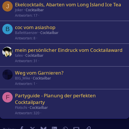
Ekelcocktails, Abarten vom Long Island Ice Tea
J
Joker
Cocktailbar
Antworten
17
coc vom asiashop
B
Balletttaenzer
Cocktailbar
Antworten
8
mein persönlicher Eindruck vom Cocktailaward
talex
Cocktailbar
Antworten
31
Weg vom Garnieren?
BIG_Mike
Cocktailbar
Antworten
1
Partyguide - Planung der perfekten
F
Cocktailparty
Flotschi
Cocktailbar
Antworten
320
Facebook
X
Bluesky
LinkedIn
WhatsApp
E-Mail
Link