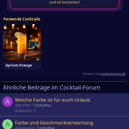
und ist kostenlos!
Passende Cocktails
Apricot-Orange
Rezepte auf
cocktaildreams.de
Ähnliche Beiträge im Cocktail-Forum
Welche Farbe ist für euch Urlaub
A
abby1987
Cocktailbar
Antworten
3
Farbe und Geschmackserwartung
A
andi-keeper
Cocktailbar