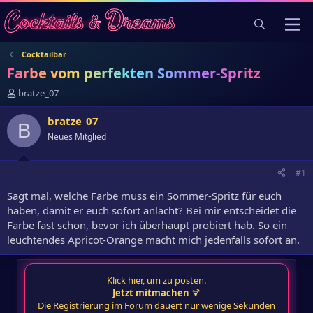
Cocktailbar
Farbe vom perfekten Sommer-Spritz
E
bratze_07
r
s
bratze_07
B
t
Neues Mitglied
e
l
l
#1
e
r
Sagt mal, welche Farbe muss ein Sommer-Spritz für euch
haben, damit er euch sofort anlacht? Bei mir entscheidet die
Farbe fast schon, bevor ich überhaupt probiert hab. So ein
leuchtendes Apricot-Orange macht mich jedenfalls sofort an.
Klick hier, um zu posten.
Jetzt mitmachen
🍹
Die Registrierung im Forum dauert nur wenige Sekunden