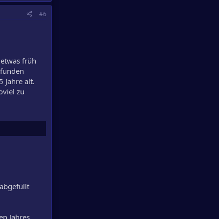
#6
 etwas früh
efunden
 Jahre alt.
oviel zu
abgefüllt
en Jahres