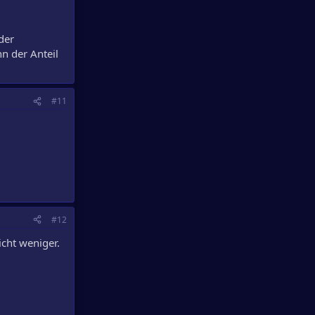
der
n der Anteil
#11
#12
cht weniger.