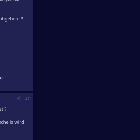
abgeben !!!
e.
#7
st ?
sche is wird