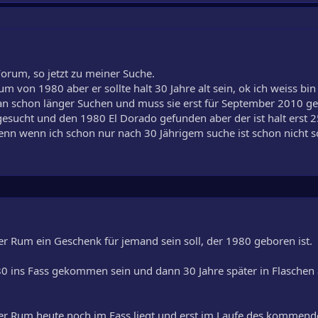
 Forum, so jetzt zu meiner Suche.
um von 1980 aber er sollte halt 30 Jahre alt sein, ok ich weiss bin
an schon länger Suchen und muss sie erst für September 2010 g
esucht und den 1980 El Dorado gefunden aber der ist halt erst 25
enn wenn ich schon nur nach 30 Jährigem suche ist schon nicht s
er Rum ein Geschenk für jemand sein soll, der 1980 geboren ist.
0 ins Fass gekommen sein und dann 30 Jahre später in Flaschen 
er Rum heute noch im Fass liegt und erst im Laufe des kommend