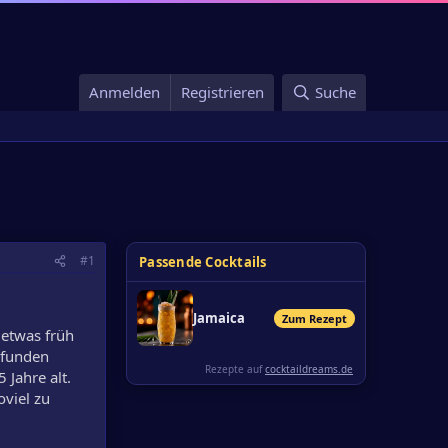
Anmelden
Registrieren
Suche
#1
Passende Cocktails
Jamaica
Zum Rezept
 etwas früh
efunden
Rezepte auf
cocktaildreams.de
 Jahre alt.
oviel zu