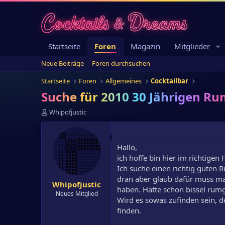
Startseite
Foren
Magazin
Mitglieder
Neue Beiträge
Foren durchsuchen
Startseite
Foren
Allgemeines
Cocktailbar
Suche für 2010 30 Jährigen R
E
Whipofjustic
r
s
t
Hallo,
e
l
ich hoffe bin hier im richtigen
l
Ich suche einen richtig guten R
e
dran aber glaub dafür muss m
Whipofjustic
r
haben. Hatte schon bissel rumg
Neues Mitglied
Wird es sowas zufinden sein, d
finden.