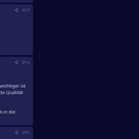
#13
#14
ichtiger ist
te Qualität
 in die
#15