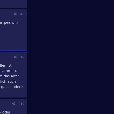
#8
 irgendwie
#9
len ist,
 zusammen.
m das Alter
lich auch
e ganz andere
#10
k oder