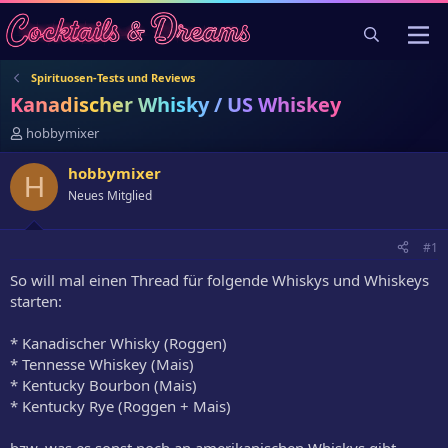
Spirituosen-Tests und Reviews
Kanadischer Whisky / US Whiskey
E
hobbymixer
r
s
hobbymixer
H
t
Neues Mitglied
e
l
l
#1
e
r
So will mal einen Thread für folgende Whiskys und Whiskeys
starten:
* Kanadischer Whisky (Roggen)
* Tennesse Whiskey (Mais)
* Kentucky Bourbon (Mais)
* Kentucky Rye (Roggen + Mais)
bzw. was es sonst noch an amerikanischen Whiskys gibt.