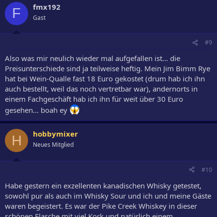
fmx192
F
Gast
#9
Also was mir neulich wieder mal aufgefallen ist... die
Preisunterschiede sind ja teilweise heftig. Mein Jim Bimm Rye
hat bei Wein-Qualle fast 18 Euro gekostet (drum hab ich ihn
auch bestellt, weil das noch vertretbar war), andernorts in
einem Fachgeschäft hab ich ihn für weit über 30 Euro
gesehen... boah ey
hobbymixer
H
Neues Mitglied
#10
Habe gestern ein exzellenten kanadischen Whisky getestet,
sowohl pur als auch im Whisky Sour und ich und meine Gäste
waren begeistert. Es war der Pike Creek Whiskey in dieser
schönen Flasche mit viel Kork und natürlich einem