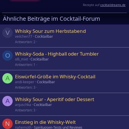
Rezepte auf
cocktaildreams.de
Ähnliche Beiträge im Cocktail-Forum
Whisky Sour zum Herbstabend
V
veilchen77
Cocktailbar
Antworten
2
Whisky-Soda - Highball oder Tumbler
O
olli_mixt
Cocktailbar
Antworten
1
Eiswürfel-Größe im Whisky-Cocktail
A
andi-keeper
Cocktailbar
Antworten
3
Whisky Sour - Aperitif oder Dessert
A
anjuschka
Cocktailbar
Antworten
3
Einstieg in die Whisky-Welt
N
nahemoth
Spirituosen-Tests und Reviews