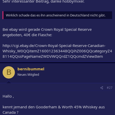
Sehr interessanter Beitrag, danke hobbymixer.
Wirklich schade das es ihn anscheinend in Deutschland nicht gibt.
Bei ebay wird gerade Crown Royal Special Reserve
angeboten, 40€ die Flasche:
http://cgi.ebay.de/Crown-Royal-Special-Reserve-Canadian-
Whisky_W0QQitemZ160012363448QQihZ006QQcategoryZ4
8114QQssPageNameZWDVWQQrdZ1QQcmdZViewItem
bernibummel
B
Neues Mitglied
#27
Hallo ,
kennt jemand den Gooderham & Worth 45% Whiskey aus
Canada ?