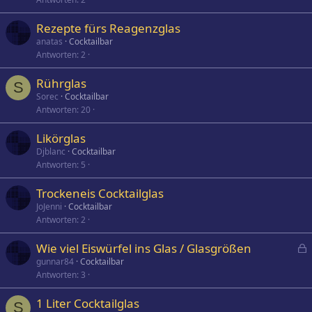
Rezepte fürs Reagenzglas
anatas
Cocktailbar
Antworten
2
Rührglas
S
Sorec
Cocktailbar
Antworten
20
Likörglas
Djblanc
Cocktailbar
Antworten
5
Trockeneis Cocktailglas
JoJenni
Cocktailbar
Antworten
2
Wie viel Eiswürfel ins Glas / Glasgrößen
e
gunnar84
Cocktailbar
Antworten
3
s
p
1 Liter Cocktailglas
e
S