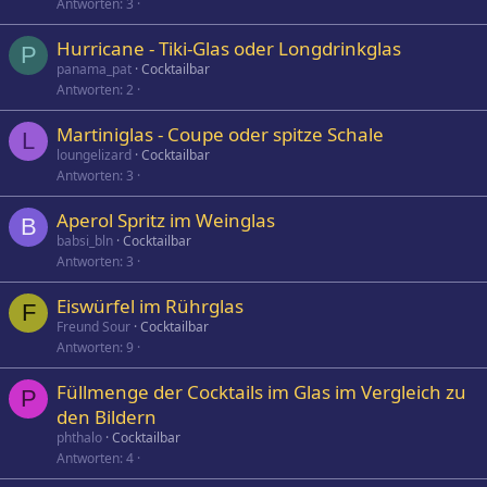
Antworten
3
Hurricane - Tiki-Glas oder Longdrinkglas
P
panama_pat
Cocktailbar
Antworten
2
Martiniglas - Coupe oder spitze Schale
L
loungelizard
Cocktailbar
Antworten
3
Aperol Spritz im Weinglas
B
babsi_bln
Cocktailbar
Antworten
3
Eiswürfel im Rührglas
F
Freund Sour
Cocktailbar
Antworten
9
Füllmenge der Cocktails im Glas im Vergleich zu
P
den Bildern
phthalo
Cocktailbar
Antworten
4