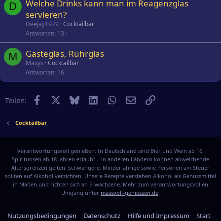
Welche Drinks kann man im Reagenzglas
D
servieren?
Deejay1979
Cocktailbar
Antworten
13
Gästeglas, Rührglas
M
Maxys
Cocktailbar
Antworten
16
Facebook
X
Bluesky
LinkedIn
WhatsApp
E-Mail
Link
Teilen:
Cocktailbar
Verantwortungsvoll genießen: In Deutschland sind Bier und Wein ab 16,
Spirituosen ab 18 Jahren erlaubt – in anderen Ländern können abweichende
Altersgrenzen gelten. Schwangere, Minderjährige sowie Personen am Steuer
sollten auf Alkohol verzichten. Unsere Rezepte verstehen Alkohol als Genussmittel
in Maßen und richten sich an Erwachsene. Mehr zum verantwortungsvollen
Umgang unter
massvoll-geniessen.de
.
Nutzungsbedingungen
Datenschutz
Hilfe und Impressum
Start