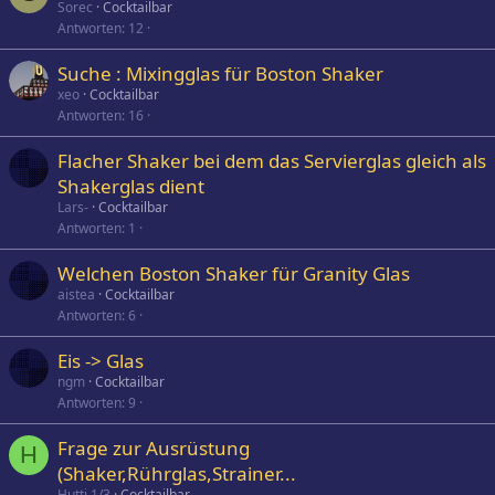
Sorec
Cocktailbar
r
Antworten
12
r
t
Suche : Mixingglas für Boston Shaker
xeo
Cocktailbar
Antworten
16
Flacher Shaker bei dem das Servierglas gleich als
Shakerglas dient
Lars-
Cocktailbar
Antworten
1
Welchen Boston Shaker für Granity Glas
aistea
Cocktailbar
Antworten
6
Eis -> Glas
ngm
Cocktailbar
Antworten
9
Frage zur Ausrüstung
H
(Shaker,Rührglas,Strainer...
Hutti 1/3
Cocktailbar