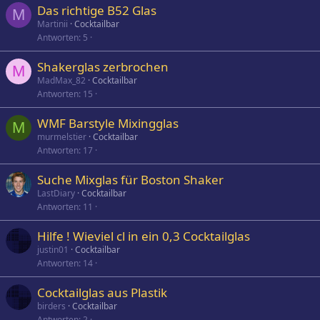
Das richtige B52 Glas
M
Martinii
Cocktailbar
Antworten
5
Shakerglas zerbrochen
M
MadMax_82
Cocktailbar
Antworten
15
WMF Barstyle Mixingglas
M
murmelstier
Cocktailbar
Antworten
17
Suche Mixglas für Boston Shaker
LastDiary
Cocktailbar
Antworten
11
Hilfe ! Wieviel cl in ein 0,3 Cocktailglas
justin01
Cocktailbar
Antworten
14
Cocktailglas aus Plastik
birders
Cocktailbar
Antworten
2