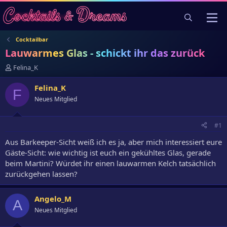
Cocktailbar
Lauwarmes Glas - schickt ihr das zurück
E
Felina_K
r
s
Felina_K
F
t
Neues Mitglied
e
l
l
#1
e
r
Aus Barkeeper-Sicht weiß ich es ja, aber mich interessiert eure
Gäste-Sicht: wie wichtig ist euch ein gekühltes Glas, gerade
beim Martini? Würdet ihr einen lauwarmen Kelch tatsächlich
zurückgehen lassen?
Angelo_M
A
Neues Mitglied