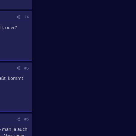
#4
ll, oder?
#5
paßt, kommt
#6
te man ja auch
. Aber jeder