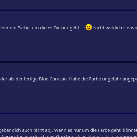
r die Farbe, um die es Dir nur geht... :
Nicht wirklich sinnvo
nkler als der fertige Blue Curacao. Habe die Farbe ungefähr ange
n (aber dich auch nicht ab). Wenn es nur um die Farbe geht, könn
 Ansonsten würde ich den Geschmack nicht einfach so ignorieren