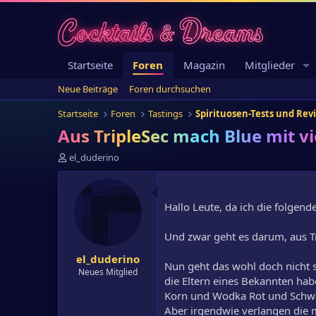
Startseite
Foren
Magazin
Mitglieder
Neue Beiträge
Foren durchsuchen
Startseite
Foren
Tastings
Spirituosen-Tests und Rev
Aus TripleSec mach Blue mit vi
E
el_duderino
r
s
t
Hallo Leute, da ich die folgend
e
l
l
Und zwar geht es darum, aus T
e
el_duderino
r
Nun geht das wohl doch nicht s
Neues Mitglied
die Eltern eines Bekannten ha
Korn und Wodka Rot und Schwa
Aber irgendwie verlangen die 