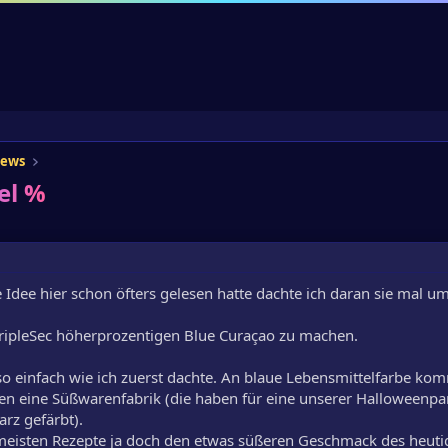
iews
el %
e Idee hier schon öfters gelesen hatte dachte ich daran sie mal u
ripleSec höherprozentigen Blue Curaçao zu machen.
o einfach wie ich zuerst dachte. An blaue Lebensmittelfarbe kom
ben eine Süßwarenfabrik (die haben für eine unserer Halloweenpa
rz gefärbt).
meisten Rezepte ja doch den etwas süßeren Geschmack des heuti