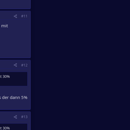
#11
 mit
#12
st 30%
as der dann 5%
#13
st 30%