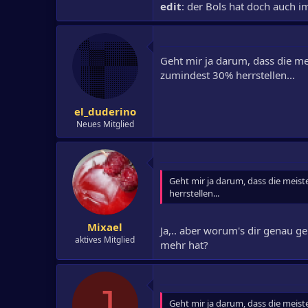
edit
: der Bols hat doch auch
Geht mir ja darum, dass die m
zumindest 30% herrstellen...
el_duderino
Neues Mitglied
Geht mir ja darum, dass die meis
herrstellen...
Mixael
Ja,.. aber worum's dir genau g
aktives Mitglied
mehr hat?
J
Geht mir ja darum, dass die meis