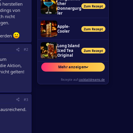
 herstellen
cher
Zum Rezept
Donnergurg
rdings von
ler
h nicht
ugen.
Apple-
Zum Rezept
Cooler
 werden
Long Island
#2
Iced Tea
Zum Rezept
Original
zum
die Aktion,
Mehr anzeigen
icht gelten!
Rezepte auf
cocktaildreams.de
#3
 ausreichend.