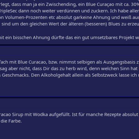
legt, dass man ja ein Zwischending, ein Blue Curaçao mit ca. 30%
ipleSec dann noch weiter verdünnen und zuckern. Ich habe alle
 Volumen-Prozenten etc absolut garkeine Ahnung und weiß auc
 sind um den gleichen Wert der älteren (besseren) Blues zu erze
mit ein bisschen Ahnung dürfte das ein gut umsetzbares Projekt
ach mit Blue Curacao, bzw. nimmst selbigen als Ausgangsbasis 
t sag aber nicht, dass Dir das zu herb wird, denn welchen Sinn hat 
 Geschmacks. Den Alkoholgehalt allein als Selbstzweck lasse ich n
racao Sirup mit Wodka aufgefüllt. Ist für manche Rezepte absolut
die Farbe.