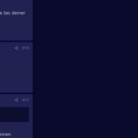
e Sec deiner
#16
#17
einen