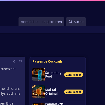
Anmelden
Registrieren
Suche
#1
Passende Cocktails
mzusetzen:
Swimming
Zum Rezept
Pool
me ich dran,
Mai Tai
Zum Rezept
rtys auch mal
Original
gen Blue
Pangalaktis