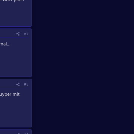
#7
mal...
#8
uyper mit