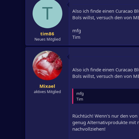
T
Also ich finde einen Curacao B
Bols willst, versuch den von M
mfg
tim86
Tim
Neues Mitglied
Also ich finde einen Curacao B
Bols willst, versuch den von M
Mixael
aktives Mitglied
mfg
Tim
Rüchtüch! Wenn's nur den von 
genug Alternativprodukte mit m
nachvollziehen!