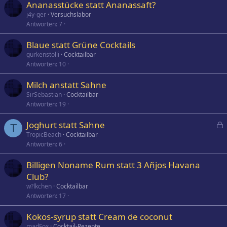
Ananasstücke statt Ananassaft?
j4y-ger
Versuchslabor
Antworten
7
Blaue statt Grüne Cocktails
gurkenstolli
Cocktailbar
Antworten
10
Milch anstatt Sahne
SirSebastian
Cocktailbar
Antworten
19
Joghurt statt Sahne
T
e
TropicBeach
Cocktailbar
Antworten
6
s
p
Billigen Noname Rum statt 3 Añjos Havana
e
Club?
r
w?lkchen
Cocktailbar
r
Antworten
17
t
Kokos-syrup statt Cream de coconut
madFox
Cocktail-Rezepte