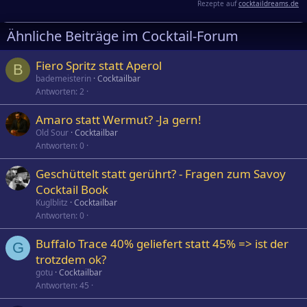
Rezepte auf
cocktaildreams.de
Ähnliche Beiträge im Cocktail-Forum
Fiero Spritz statt Aperol
B
bademeisterin
Cocktailbar
Antworten
2
Amaro statt Wermut? -Ja gern!
Old Sour
Cocktailbar
Antworten
0
Geschüttelt statt gerührt? - Fragen zum Savoy
Cocktail Book
Kuglblitz
Cocktailbar
Antworten
0
Buffalo Trace 40% geliefert statt 45% => ist der
G
trotzdem ok?
gotu
Cocktailbar
Antworten
45