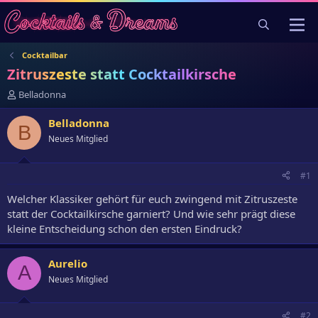
Cocktailbar
Zitruszeste statt Cocktailkirsche
E
Belladonna
r
s
Belladonna
B
t
Neues Mitglied
e
l
l
#1
e
r
Welcher Klassiker gehört für euch zwingend mit Zitruszeste
statt der Cocktailkirsche garniert? Und wie sehr prägt diese
kleine Entscheidung schon den ersten Eindruck?
Aurelio
A
Neues Mitglied
#2