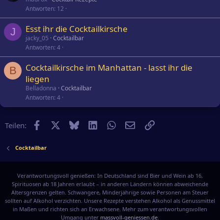
Antworten
12
Esst ihr die Cocktailkirsche
J
jacky_05
Cocktailbar
Antworten
4
Cocktailkirsche im Manhattan - lasst ihr die
B
liegen
Belladonna
Cocktailbar
Antworten
4
Facebook
X
Bluesky
LinkedIn
WhatsApp
E-Mail
Link
Teilen:
Cocktailbar
Verantwortungsvoll genießen: In Deutschland sind Bier und Wein ab 16,
Spirituosen ab 18 Jahren erlaubt – in anderen Ländern können abweichende
Altersgrenzen gelten. Schwangere, Minderjährige sowie Personen am Steuer
sollten auf Alkohol verzichten. Unsere Rezepte verstehen Alkohol als Genussmittel
in Maßen und richten sich an Erwachsene. Mehr zum verantwortungsvollen
Umgang unter
massvoll-geniessen.de
.