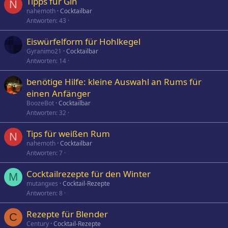
Tipps für Gin
N
nahemoth
Cocktailbar
Antworten
43
Eiswürfelform für Hohlkegel
Gyranimo21
Cocktailbar
Antworten
14
benötige Hilfe: kleine Auswahl an Rums für
einen Anfänger
BoozeBot
Cocktailbar
Antworten
32
Tips für weißen Rum
N
nahemoth
Cocktailbar
Antworten
7
Cocktailrezepte für den Winter
M
mutangxes
Cocktail-Rezepte
Antworten
8
Rezepte für Blender
C
Century
Cocktail-Rezepte