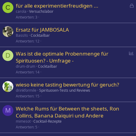
für alle experimentierfreudigen ...
C
e
carola
Versuchslabor
Antworten
3
s
p
Ersatz für JAMBOSALA
e
BassXs
Cocktailbar
r
Antworten
12
r
t
P
Was ist die optimale Probenmenge für
D
o
Spirituosen? - Umfrage -
l
drum-drum
Cocktailbar
l
Antworten
14
wieso keine tasting bewertung für geruch?
drinkformile
Spirituosen-Tests und Reviews
Antworten
15
Welche Rums für Between the sheets, Ron
M
Collins, Banana Daiquiri und Andere
mimesot
Cocktail-Rezepte
Antworten
5