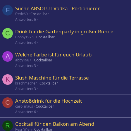
Suche ABSOLUT Vodka - Portionierer
F
fredx69
Cocktailbar
Antworten
6
Drink für die Gartenparty in großer Runde
C
Conny1975
Cocktailbar
Antworten
4
Welche Farbe ist für euch Urlaub
A
abby1987
Cocktailbar
Antworten
3
Slush Maschine für die Terrasse
K
krachmacher
Cocktailbar
Antworten
3
Anstoßdrink für die Hochzeit
C
caro_maus
Cocktailbar
Antworten
6
Cocktail für den Balkon am Abend
R
Resi_Wien
Cocktailbar