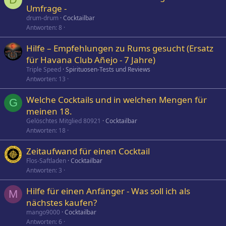
o
Umfrage -
l
drum-drum
Cocktailbar
l
Antworten
8
Hilfe – Empfehlungen zu Rums gesucht (Ersatz
für Havana Club Añejo - 7 Jahre)
Triple Speed
Spirituosen-Tests und Reviews
Antworten
13
Welche Cocktails und in welchen Mengen für
G
meinen 18.
Gelöschtes Mitglied 80921
Cocktailbar
Antworten
18
Zeitaufwand für einen Cocktail
Flos-Saftladen
Cocktailbar
Antworten
3
Hilfe für einen Anfänger - Was soll ich als
M
nächstes kaufen?
mango9000
Cocktailbar
Antworten
6