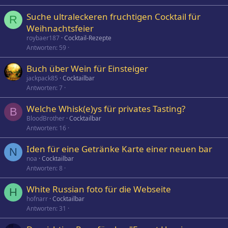
Suche ultraleckeren fruchtigen Cocktail für
R
Weihnachtsfeier
roybaer187
Cocktail-Rezepte
Antworten
59
Buch über Wein für Einsteiger
jackpack85
Cocktailbar
Antworten
7
Welche Whisk(e)ys für privates Tasting?
B
BloodBrother
Cocktailbar
Antworten
16
Iden für eine Getränke Karte einer neuen bar
N
noa
Cocktailbar
Antworten
8
White Russian foto für die Webseite
H
hofnarr
Cocktailbar
Antworten
31