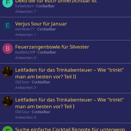
Deko die für euch unverzichtbar ist
F
funkelstern
Cocktailbar
Antworten
7
Verjus Sour für Januar
E
eierlikoer71
Cocktailbar
Antworten
1
Feuerzangenbowle für Silvester
B
buddelschiff
Cocktailbar
Antworten
0
Leitfaden für das Trinkabenteuer – Wie "trinkt"
man am besten vor? Teil II
Old Sour
Cocktailbar
Antworten
0
Leitfaden für das Trinkabenteuer – Wie "trinkt"
man am besten vor? Teil I
Old Sour
Cocktailbar
Antworten
0
Suche einfache Cocktail Rezepte für unterwegs