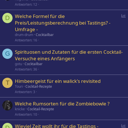
Antworten
12
P
Welche Formel für die
D
o
Preis/Leistungsberechnung bei Tastings? -
l
Umfrage -
l
drum-drum
Cocktailbar
Antworten
16
Spirituosen und Zutaten für die ersten Cocktail-
G
Versuche eines Anfängers
gotu
Cocktailbar
Antworten
36
Himbeergeist für ein walick's revisited
T
Touri
Cocktail-Rezepte
Antworten
3
Welche Rumsorten für die Zombiebowle ?
knicke
Cocktail-Rezepte
Antworten
10
P
Wieviel Zeit wollt ihr für die Tastings -
D