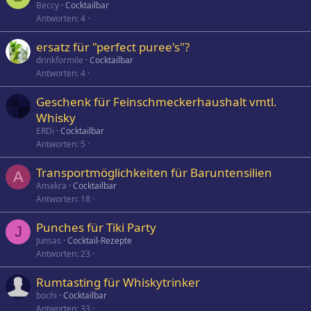
Beccy
Cocktailbar
Antworten
4
ersatz für "perfect puree's"?
drinkformile
Cocktailbar
Antworten
4
Geschenk für Feinschmeckerhaushalt vmtl.
Whisky
ERDi
Cocktailbar
Antworten
5
Transportmöglichkeiten für Baruntensilien
A
Amakra
Cocktailbar
Antworten
18
Punches für Tiki Party
J
Junsas
Cocktail-Rezepte
Antworten
23
Rumtasting für Whiskytrinker
bochi
Cocktailbar
Antworten
33