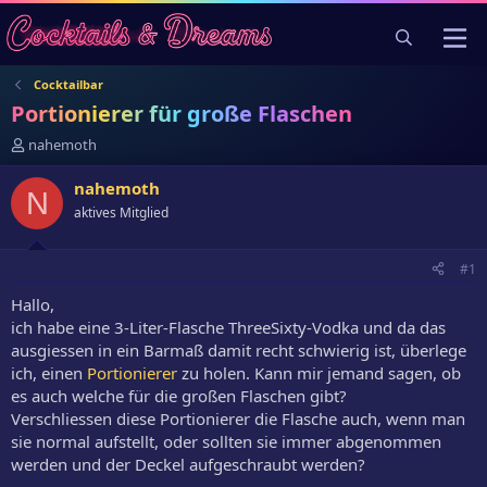
Cocktailbar
Portionierer für große Flaschen
E
nahemoth
r
s
nahemoth
N
t
aktives Mitglied
e
l
l
#1
e
r
Hallo,
ich habe eine 3-Liter-Flasche ThreeSixty-Vodka und da das
ausgiessen in ein Barmaß damit recht schwierig ist, überlege
ich, einen
Portionierer
zu holen. Kann mir jemand sagen, ob
es auch welche für die großen Flaschen gibt?
Verschliessen diese Portionierer die Flasche auch, wenn man
sie normal aufstellt, oder sollten sie immer abgenommen
werden und der Deckel aufgeschraubt werden?