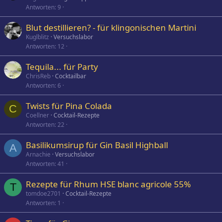
Antworten
9
Blut destillieren? - für klingonischen Martini
Kuglblitz
Versuchslabor
Antworten
12
Tequila... für Party
ChrisReb
Cocktailbar
Antworten
6
Twists für Pina Colada
C
Coellner
Cocktail-Rezepte
Antworten
22
Basilikumsirup für Gin Basil Highball
A
Arnachie
Versuchslabor
Antworten
41
Rezepte für Rhum HSE blanc agricole 55%
T
tomdoe2701
Cocktail-Rezepte
Antworten
1