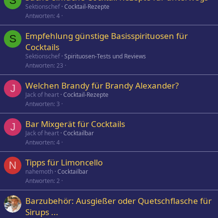
S
Sektionschef
Cocktail-Rezepte
Antworten
4
Empfehlung günstige Basisspirituosen für
S
Cocktails
Sektionschef
Spirituosen-Tests und Reviews
Antworten
23
Welchen Brandy für Brandy Alexander?
J
Jack of heart
Cocktail-Rezepte
Antworten
3
Bar Mixgerät für Cocktails
J
Jack of heart
Cocktailbar
Antworten
4
Tipps für Limoncello
N
nahemoth
Cocktailbar
Antworten
2
Barzubehör: Ausgießer oder Quetschflasche für
Sirups ...