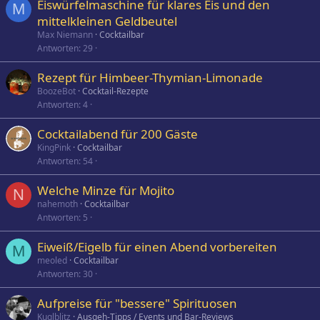
Eiswürfelmaschine für klares Eis und den
M
mittelkleinen Geldbeutel
Max Niemann
Cocktailbar
Antworten
29
Rezept für Himbeer-Thymian-Limonade
BoozeBot
Cocktail-Rezepte
Antworten
4
Cocktailabend für 200 Gäste
KingPink
Cocktailbar
Antworten
54
Welche Minze für Mojito
N
nahemoth
Cocktailbar
Antworten
5
Eiweiß/Eigelb für einen Abend vorbereiten
M
meoled
Cocktailbar
Antworten
30
Aufpreise für "bessere" Spirituosen
Kuglblitz
Ausgeh-Tipps / Events und Bar-Reviews