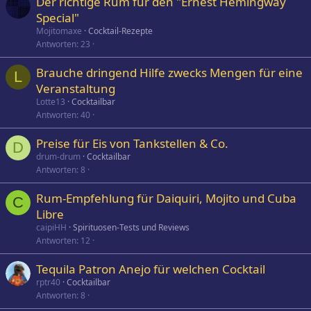
Der richtige Rum für den "Ernest Hemingway
Special"
Mojitomaxe
Cocktail-Rezepte
Antworten
23
Brauche dringend Hilfe zwecks Mengen für eine
L
Veranstaltung
Lotte13
Cocktailbar
Antworten
40
Preise für Eis von Tankstellen & Co.
D
drum-drum
Cocktailbar
Antworten
8
Rum-Empfehlung für Daiquiri, Mojito und Cuba
C
Libre
caipiHH
Spirituosen-Tests und Reviews
Antworten
12
Tequila Patron Anejo für welchen Cocktail
rptr40
Cocktailbar
Antworten
8