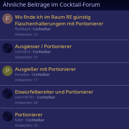
Ähnliche Beiträge im Cocktail-Forum
Wo finde ich im Raum RE günstig
F
Flaschenhalterungem mit Portionierer
flashback
Cocktailbar
Antworten
13
Ausgiesser / Portionierer
schrott23
Cocktailbar
Antworten
16
Ausgießer mit Portionierer
P
Paradise
Cocktailbar
Antworten
17
Eiswürfelbereiter und Portionierer
sven180781
Cocktailbar
Antworten
28
Portionierer
Kater
Cocktailbar
Antworten
16