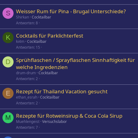
Weisser Rum für Pina - Brugal Unterschiede?
S
Shirkan
Cocktailbar
Antworten
8
Cocktails für Parklichterfest
K
ki4m
Cocktailbar
Antworten
15
Sprühflaschen / Sprayflaschen Sinnhaftigkeit für
D
welche Ingredenzien
drum-drum
Cocktailbar
Antworten
2
Rezept für Thailand Vacation gesucht
E
ethan_esrah
Cocktailbar
Antworten
2
Rezepte für Rotweinsirup & Coca Cola Sirup
M
Muehlengeist
Versuchslabor
Antworten
7