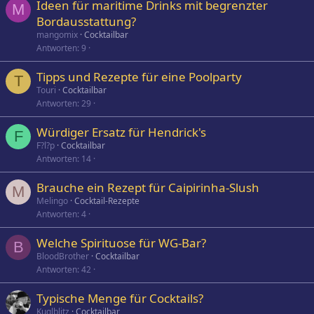
Ideen für maritime Drinks mit begrenzter
M
Bordausstattung?
mangomix
Cocktailbar
Antworten
9
Tipps und Rezepte für eine Poolparty
T
Touri
Cocktailbar
Antworten
29
Würdiger Ersatz für Hendrick's
F
F?l?p
Cocktailbar
Antworten
14
Brauche ein Rezept für Caipirinha-Slush
M
Melingo
Cocktail-Rezepte
Antworten
4
Welche Spirituose für WG-Bar?
B
BloodBrother
Cocktailbar
Antworten
42
Typische Menge für Cocktails?
Kuglblitz
Cocktailbar