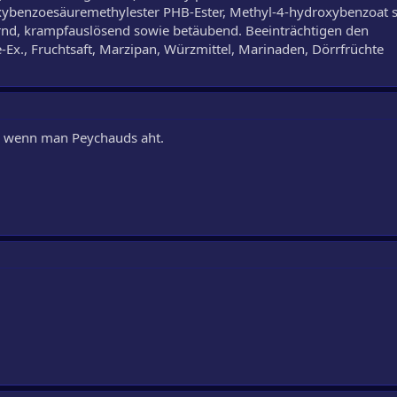
ybenzoesäuremethylester PHB-Ester, Methyl-4-hydroxybenzoat st
ernd, krampfauslösend sowie betäubend. Beeinträchtigen den
Ex., Fruchtsaft, Marzipan, Würzmittel, Marinaden, Dörrfrüchte
t, wenn man Peychauds aht.