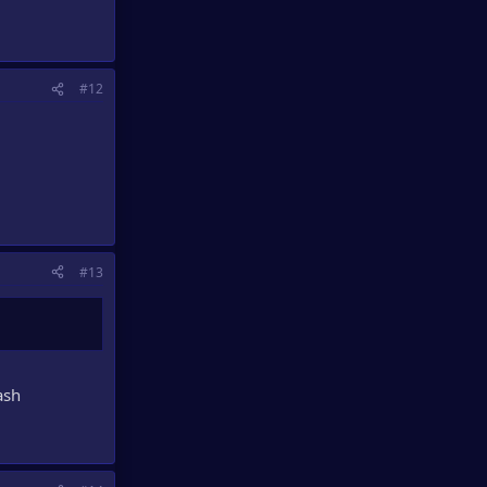
#12
#13
ash