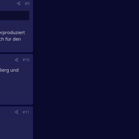
#9
erproduziert
ch für den
#10
 Berg und
#11