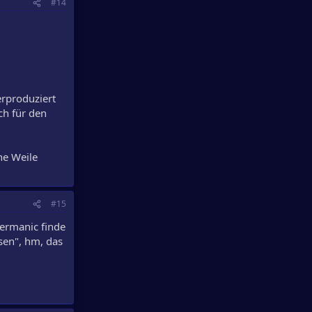
#14
erproduziert
ch für den
ne Weile
#15
termanic finde
ssen", hm, das