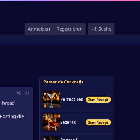
Anmelden
Registrieren
Suche
Passende Cocktails
#1
Perfect Ten
Zum Rezept
n Thread
Posting die
Sazerac
Zum Rezept