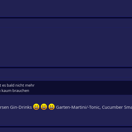
t es bald nicht mehr
 du kaum brauchen
versen Gin-Drinks
Garten-Martini/-Tonic, Cucumber Sm