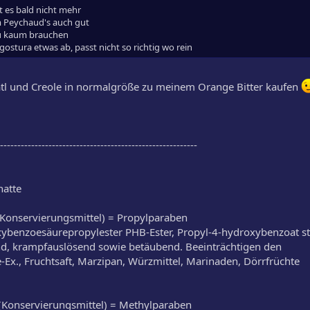
t es bald nicht mehr
um Peychaud's auch gut
 du kaum brauchen
ostura etwas ab, passt nicht so richtig wo rein
atl und Creole in normalgröße zu meinem Orange Bitter kaufen
---------------------------------------------------------
hatte
Konservierungsmittel) = Propylparaben
ybenzoesäurepropylester PHB-Ester, Propyl-4-hydroxybenzoat sta
nd, krampfauslösend sowie betäubend. Beeinträchtigen den
Ex., Fruchtsaft, Marzipan, Würzmittel, Marinaden, Dörrfrüchte
Konservierungsmittel) = Methylparaben