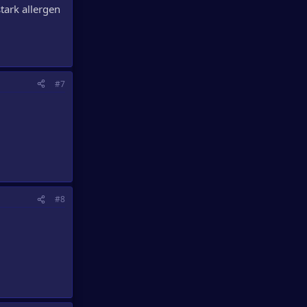
ark allergen
#7
#8