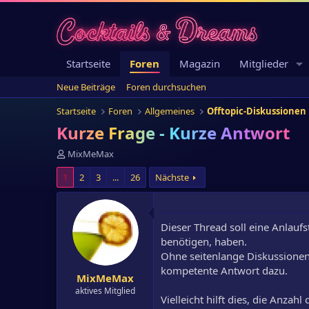
Startseite
Foren
Magazin
Mitglieder
Neue Beiträge
Foren durchsuchen
Startseite
Foren
Allgemeines
Offtopic-Diskussionen
Kurze Frage - Kurze Antwort
E
MixMeMax
r
1
2
3
...
26
Nächste
s
t
e
l
Dieser Thread soll eine Anlaufst
l
e
benötigen, haben.
r
Ohne seitenlange Diskussionen 
kompetente Antwort dazu.
MixMeMax
aktives Mitglied
Vielleicht hilft dies, die Anzah