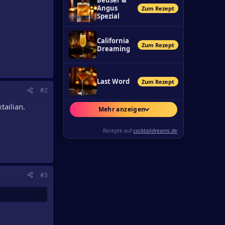
Beuser &
Angus
Zum Rezept
Spezial
California
Zum Rezept
Dreaming
Last Word
Zum Rezept
#2
tailian.
Mehr anzeigen
Rezepte auf
cocktaildreams.de
#3